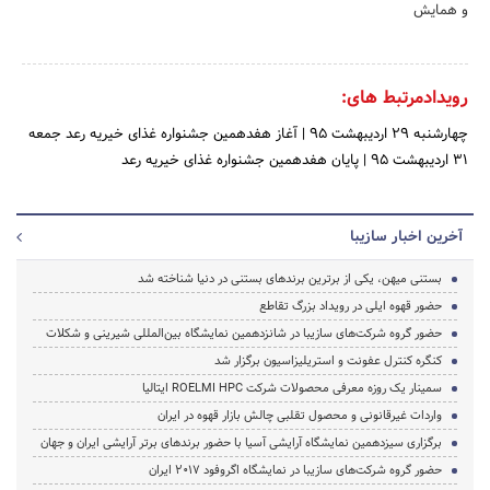
و همایش
رویدادمرتبط های:
چهارشنبه 29 اردیبهشت 95
|
آغاز هفدهمین جشنواره غذای خیریه رعد
جمعه
31 اردیبهشت 95
|
پایان هفدهمین جشنواره غذای خیریه رعد
آخرین اخبار سازیبا
بستنی میهن، یکی از برترین برندهای بستنی در دنیا شناخته شد
حضور قهوه ایلی در رویداد بزرگ تقاطع
حضور گروه شرکت‌های سازیبا در شانزدهمین نمایشگاه بین‌المللی شیرینی و شکلات
کنگره کنترل عفونت و استریلیزاسیون برگزار شد
سمینار یک روزه معرفی محصولات شرکت ROELMI HPC ایتالیا
واردات غیرقانونی و محصول تقلبی چالش بازار قهوه در ایران
برگزاری سیزدهمین نمایشگاه آرایشی آسیا با حضور برندهای برتر آرایشی ایران و جهان
حضور گروه شرکت‌های سازیبا در نمایشگاه اگروفود ۲۰۱۷ ایران