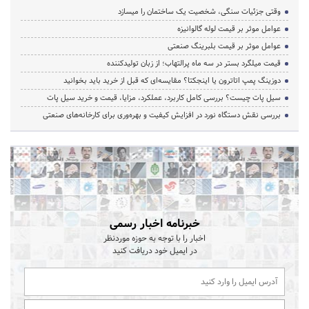
وقتی جزئیات سنگی، شخصیت یک ساختمان را میسازد
عوامل موثر بر قیمت لوله گالوانیزه
عوامل موثر بر قیمت بلبرینگ صنعتی
قیمت میلگرد بستر در سه ماه پرالتهاب؛ از زبان تولیدکننده
دوزینگ پمپ اتاترون یا اینجکتا؟ مقایسه‌ای که قبل از خرید باید بخوانید
سیل پات چیست؟ بررسی کامل کاربرد، عملکرد، مزایا، قیمت و خرید سیل پات
بررسی نقش دستگاه نورد در افزایش کیفیت و بهره‌وری برای کارخانه‌های صنعتی
خبرنامه اخبار رسمی
اخبار را با توجه به حوزه موردنظر
در ایمیل خود دریافت کنید