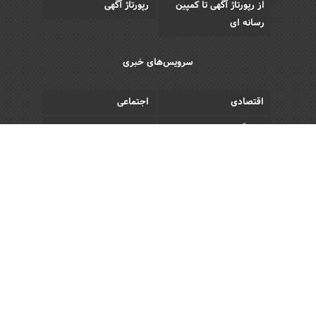
از رپورتاژ آگهی تا کمپین
رپورتاژ آگهی
رسانه ای
سرویس‌های خبری
اقتصادی
اجتماعی
فرهنگی
ورزش
سبک زندگی
رویداد
Copyright © 2013 - 2026 Akhbar Rasmi
All Rights Reserved