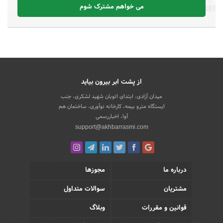
می خواهم مشترک شوم
از پشت ابر بیرون بیاید
میدان آزادی، ابتدای اتوبان شهید لشکری، جنب
ایستگاه مترو بیمه، کارخانه نوآوری، ساختمان هم
آوا، اخباررسمی
support@akhbarrasmi.com
درباره ما
مجوزها
مشتریان
سوالات متداول
قوانین و مقررات
وبلاگ