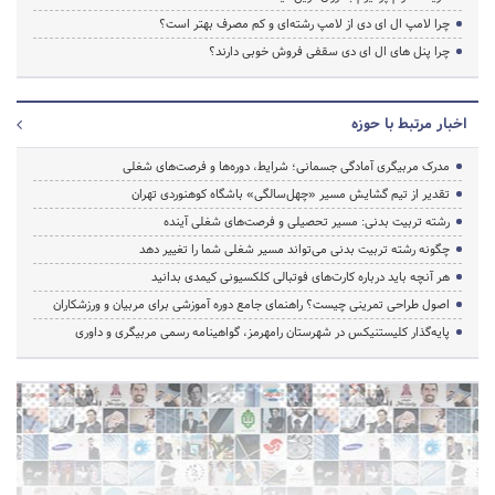
چرا لامپ ال ای دی از لامپ رشته‌ای و کم مصرف بهتر است؟
چرا پنل های ال ای دی سقفی فروش خوبی دارند؟
اخبار مرتبط با حوزه
مدرک مربیگری آمادگی جسمانی؛ شرایط، دوره‌ها و فرصت‌های شغلی
تقدیر از تیم گشایش مسیر «چهل‌سالگی» باشگاه کوهنوردی تهران
رشته تربیت بدنی: مسیر تحصیلی و فرصت‌های شغلی آینده
چگونه رشته تربیت بدنی می‌تواند مسیر شغلی شما را تغییر دهد
هر آنچه باید درباره کارت‌های فوتبالی کلکسیونی کیمدی بدانید
اصول طراحی تمرینی چیست؟ راهنمای جامع دوره آموزشی برای مربیان و ورزشکاران
پایه‌گذار کلیستنیکس در شهرستان رامهرمز، گواهینامه رسمی مربیگری و داوری