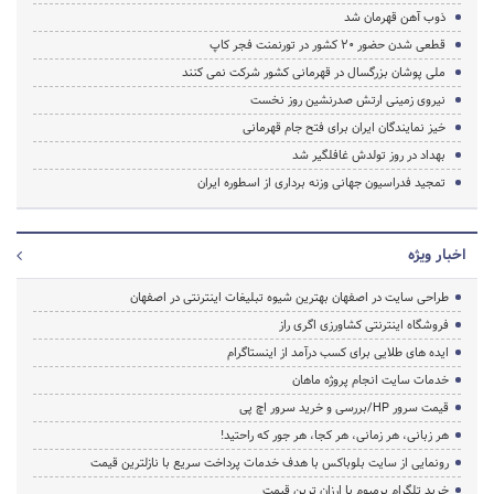
ذوب آهن قهرمان شد
قطعی شدن حضور 20 کشور در تورنمنت فجر کاپ
ملی پوشان بزرگسال در قهرمانی کشور شرکت نمی کنند
نیروی زمینی ارتش صدرنشین روز نخست
خیز نمایندگان ایران برای فتح جام قهرمانی
بهداد در روز تولدش غافلگیر شد
تمجید فدراسیون جهانی وزنه برداری از اسطوره ایران
اخبار ویژه
طراحی سایت در اصفهان بهترین شیوه تبلیغات اینترنتی در اصفهان
فروشگاه اینترنتی کشاورزی اگری راز
ایده های طلایی برای کسب درآمد از اینستاگرام
خدمات سایت انجام پروژه ماهان
قیمت سرور HP/بررسی و خرید سرور اچ پی
هر زبانی، هر زمانی، هر کجا، هر جور که راحتید!
رونمایی از سایت بلوباکس با هدف خدمات پرداخت سریع با نازلترین قیمت
خرید تلگرام پرمیوم با ارزان ترین قیمت