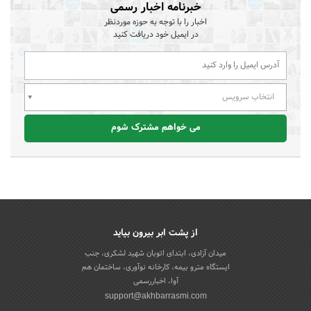
خبرنامه اخبار رسمی
اخبار را با توجه به حوزه موردنظر
در ایمیل خود دریافت کنید
انتخاب سرویس
می خواهم مشترک شوم
از پشت ابر بیرون بیاید
میدان آزادی، ابتدای اتوبان شهید لشکری، جنب
ایستگاه مترو بیمه، کارخانه نوآوری، ساختمان هم
آوا، اخباررسمی
support@akhbarrasmi.com