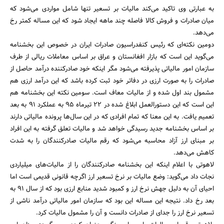
به عبارتی وی تاکید می‌کند مالیات بر تسعیر تنها شامل مواردی می‌شود که
میان صادرات و فروش کالا فاصله چند ماهه ایجاد شود که این مساله کمتر رخ
می‌دهد.
دومین نکته‌ای که رئیس کنفدراسیون صادرات ایران در خصوص این بخشنامه
می‌گوید این است که بازار افغانستان و عراق بر اساس معاملات ریالی از طرف
سازمان امور مالیاتی پذیرفته می‌شود مگر اینکه خود صادرکننده درآمد حاصل از
صادرات را به صورت ارزی در دفاتر خود ثبت کرده باشد که این درآمد ارزی هم
مشمول بند اول شده و از مالیات معاف است. سومین نکته این بخشنامه هم
این است که این دستورالعمل ابلاغ شده در 22 تیرماه 95 به عملکرد 91 به بعد
تعمیم یافت. به این معنا که تمام افرادی که در این سال‌ها پرونده مالیاتی دارند
بر اساس بخشنامه جدید رسیدگی خواهد شد و مالیات تعلق گرفته به این افراد
بر مبنای ارز آزاد محاسبه می‌شود که رقم مالیات صادرکنندگان را به شدت
جستجو
کاهش می‌دهد.
لاهوتی با اعلام اینکه این بخشنامه صادرکنندگان را از مالیات‌های میلیاردی
نجات داد می‌گوید: وضع مالیات بر نرخ تسعیر ارز اگرچه قانونی قدیمی است اما
احیای آن به دلیل جهش نرخ ارز و کمبود شدید منابع ارزی بود که از سال 91 به
بعد رخ داد. نتیجه این مساله این بود که سازمان امور مالیاتی درآمد ناشی از
تسعیر نرخ ارز را جدای از صادرات دانست و آن را مشمول مالیات کرد.