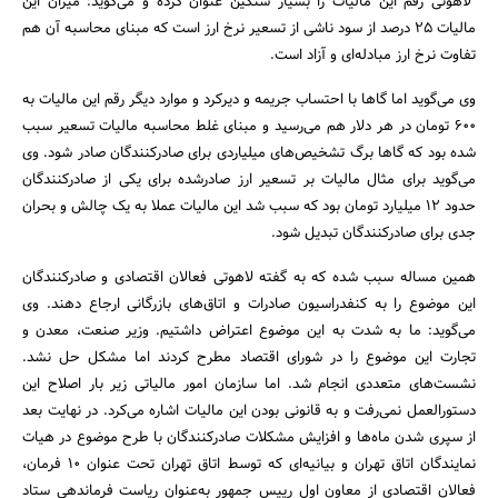
لاهوتی رقم این مالیات را بسیار سنگین عنوان کرده و می‌گوید: میزان این
مالیات 25 درصد از سود ناشی از تسعیر نرخ ارز است که مبنای محاسبه آن هم
تفاوت نرخ ارز مبادله‌ای و آزاد است.
وی می‌‌گوید اما گاها با احتساب جریمه و دیرکرد و موارد دیگر رقم این مالیات به
600 تومان در هر دلار هم می‌رسید و مبنای غلط محاسبه مالیات تسعیر سبب
شده بود که گاها برگ تشخیص‌های میلیاردی برای صادرکنندگان صادر شود. وی
می‌گوید برای مثال مالیات بر تسعیر ارز صادرشده برای یکی از صادرکنندگان
حدود 12 میلیارد تومان بود که سبب شد این مالیات عملا به یک چالش و بحران
جدی برای صادرکنندگان تبدیل شود.
همین مساله سبب شده که به گفته لاهوتی فعالان اقتصادی و صادرکنندگان
این موضوع را به کنفدراسیون صادرات و اتاق‌های بازرگانی ارجاع دهند. وی
می‌گوید: ما به شدت به این موضوع اعتراض داشتیم. وزیر صنعت، معدن و
تجارت این موضوع را در شورای اقتصاد مطرح کردند اما مشکل حل نشد.
نشست‌های متعددی انجام شد. اما سازمان امور مالیاتی زیر بار اصلاح این
دستورالعمل نمی‌رفت و به قانونی بودن این مالیات اشاره می‌کرد. در نهایت بعد
از سپری شدن ماه‌ها و افزایش مشکلات صادرکنندگان با طرح موضوع در هیات
نمایندگان اتاق تهران و‌ بیانیه‌ای که توسط اتاق تهران‌ تحت عنوان 10 فرمان،
فعالان اقتصادی از معاون اول رییس جمهور به‌عنوان ریاست فرماندهی ستاد