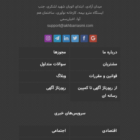
میدان آزادی، ابتدای اتوبان شهید لشکری، جنب
ایستگاه مترو بیمه، کارخانه نوآوری، ساختمان هم
آوا، اخباررسمی
support@akhbarrasmi.com
درباره ما
مجوزها
مشتریان
سوالات متداول
قوانین و مقررات
وبلاگ
از رپورتاژ آگهی تا کمپین
رپورتاژ آگهی
رسانه ای
سرویس‌های خبری
اقتصادی
اجتماعی