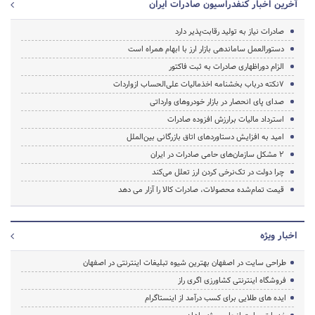
آخرین اخبار کنفدراسیون صادرات ایران
صادرات نیاز به تولید رقابت‌پذیر دارد
دستورالعمل ساماندهی بازار ارز با ابهام همراه است
الزام دوراظهاری صادرات به ثبت فاکتور
صدای پای انحصار در بازار خودروهای وارداتی
استرداد مالیات برارزش افزوده صادرات
امید به افزایش دستاوردهای اتاق بازرگانی بین‌الملل
2 مشکل سازمان‌های حامی صادرات در ایران
چرا دولت در تک‌نرخی کردن ارز تعلل می‌کند
قیمت تمام‌شده محصولات، صادرات کالا را آزار می دهد
اخبار ویژه
طراحی سایت در اصفهان بهترین شیوه تبلیغات اینترنتی در اصفهان
فروشگاه اینترنتی کشاورزی اگری راز
ایده های طلایی برای کسب درآمد از اینستاگرام