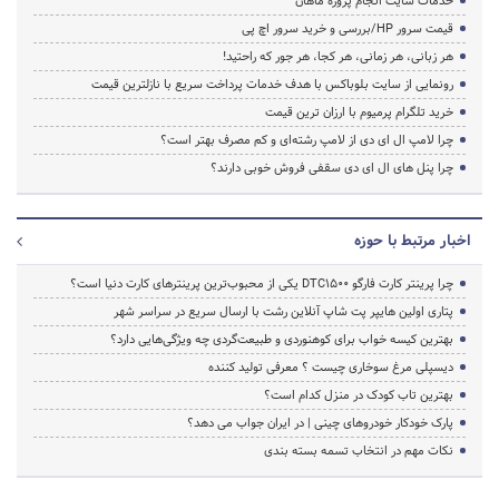
خدمات سایت انجام پروژه ماهان
قیمت سرور HP/بررسی و خرید سرور اچ پی
هر زبانی، هر زمانی، هر کجا، هر جور که راحتید!
رونمایی از سایت بلوباکس با هدف خدمات پرداخت سریع با نازلترین قیمت
خرید تلگرام پرمیوم با ارزان ترین قیمت
چرا لامپ ال ای دی از لامپ رشته‌ای و کم مصرف بهتر است؟
چرا پنل های ال ای دی سقفی فروش خوبی دارند؟
اخبار مرتبط با حوزه
چرا پرینتر کارت فارگو DTC1500 یکی از محبوب‌ترین پرینترهای کارت دنیا است؟
پتاری اولین هایپر پت شاپ آنلاین رشت با ارسال سریع در سراسر شهر
بهترین کیسه خواب برای کوهنوردی و طبیعت‌گردی چه ویژگی‌هایی دارد؟
دیسپلی مرغ سوخاری چیست ؟ معرفی تولید کننده
بهترین تاب کودک در منزل کدام است؟
پارک خودکار خودروهای چینی | در ایران جواب می دهد؟
نکات مهم در انتخاب تسمه بسته بندی