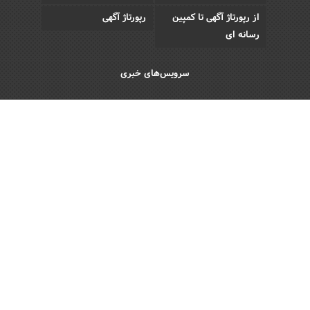
از رپورتاژ آگهی تا کمپین
رپورتاژ آگهی
رسانه ای
سرویس‌های خبری
اقتصادی
اجتماعی
فرهنگی
ورزش
سبک زندگی
رویداد
Copyright © 2013 - 2026 Akhbar Rasmi