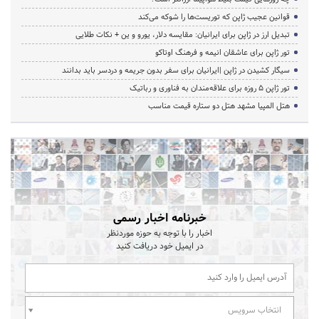
قوانین عجیب ژاپن که توریست‌ها را شوکه می‌کند
تبدیل ارز در ژاپن برای ایرانیان: مقایسه دلار، یورو و ین + نکات طلایی
تور ژاپن برای عاشقان انیمه و فرهنگ اوتاکو
سیگار کشیدن در ژاپن |ایرانیان برای سفر بدون جریمه و دردسر باید بدانند
تور ژاپن ۵ روزه برای علاقه‌مندان به فناوری و رباتیک
هتل المپیا مشهد هتل دو ستاره قیمت مناسب
خبرنامه اخبار رسمی
اخبار را با توجه به حوزه موردنظر
در ایمیل خود دریافت کنید
انتخاب سرویس