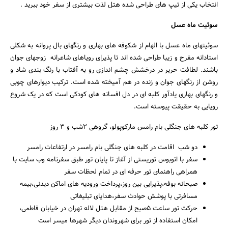
انتخاب یکی از تیپ های طراحی شده هتل لذت بیشتری از سفر خود ببرید .
سوئیت ماه عسل
سوئیتهای ماه عسل با الهام از شکوفه های بهاری و رنگهای بال پروانه به شکلی
استادانه مفرح و زیبا طراحی شده اند تا پذیرای رویاهای شاعرانه زوجهای جوان
باشند. لطافت حریر در درخشش چشم اندازی رو به آفتاب با رنگ بندی شاد و
روشن از رنگهای جوان و زنده در هم آمیخته شده است. ترکیب دیوارهای چوبی
جستجو
و رنگهای بهاری یادآور کلبه ای در دل افسانه های کودکی است که در یک شروع
رویایی به حقیقت پیوسته است.
تور کلبه های جنگلی بام رامس مارکوپولو، گروهی 2شب و 3 روز
دو شب اقامت در کلبه های جنگلی بام رامسر در ارتفاعات رامسر
سفر با اتوبوس توریستی از آغاز تا پایان تور طبق سفرنامه وب سایت با
همراهی راهنمای تور حرفه ای در تمام لحظات سفر
صبحانه بوفه،پذیرایی بین روز،پرداخت ورودیه های اماکن دیدنی،بیمه
مسافرتی با پوشش حوادث سفر،هدایای تبلیغاتی
حرکت تور ساعت 5صبح از مقابل هتل لاله تهران در خیابان فاطمی،
امکان استفاده از تور برای شهروندان دیگر شهرها میسر است