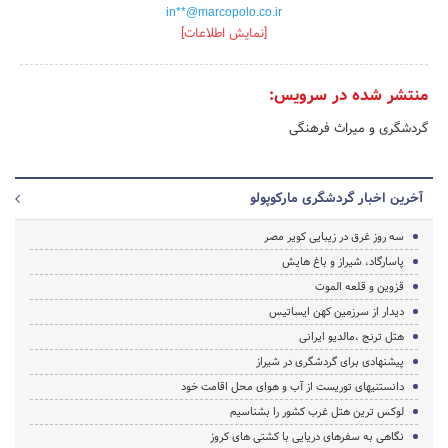
in**@marcopolo.co.ir
[نمایش اطلاعات]
منتشر شده در سرویس:
گردشگری و میراث فرهنگی
آخرین اخبار گردشگری مارکوپولو
سه روز غرق در زیبایی کویر مصر
پاسارگاد، شیراز و باغ هایش
قزوین و قلعه الموت
دیدار از سرزمین کهن ایساتیس
هتل ترنج ،مالدیو ایرانی
پیشنهادی برای گردشگری در شیراز
دانستنیهای توریست از آب و هوای محل اقامت خود
لوکس ترین هتل غرب کشور را بشناسیم
نگاهی به سفرهای دریایی با کشتی های کروز