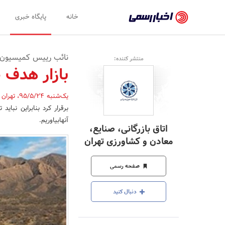
اخبار
خانه
پایگاه خبری
رسمی
-
نائب رییس کمیسیون ان
منتشر کننده:
اخبار
بازار هدف ص
تایید
یک‌شنبه 95/5/24
،
تهران
شده
برقرار کرد بنابراین نباید
شرکت‌ها،
آنهابیاوریم.
اتاق بازرگانی، صنایع،
سازمان‌ها
معادن و کشاورزی تهران
و
صفحه رسمی
روابط
عمومی‌ها
دنبال کنید