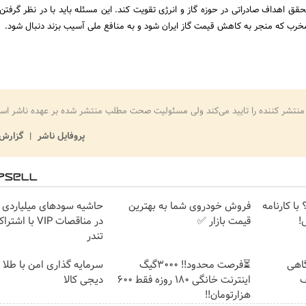
ق اهداف صادراتی در حوزه گاز و انرژی تقویت کند. این مسئله باید با در نظر گرفتن
مخرب که منجر به کاهش قیمت گاز ایران شود و به منافع ملی آسیب بزند دنبال شود.
منتشر کننده را تایید می‌کند ولی مسئولیت صحت مطلب منتشر شده بر عهده ناشر اس
پروفایل ناشر
گزارش 
با کارنامه
فروش خودروی شما به بهترین
حاشیه سودهای میلیاردی
!
قیمت بازار ✅
در مناقصات VIP با
تندر
گاهی
⏳فرصت محدود!! 3000گیگ
سرمایه گذاری امن با طلا و
فیف
اینترنت خانگی 180 روزه فقط 600
دیجی کالا
هزارتومان!!