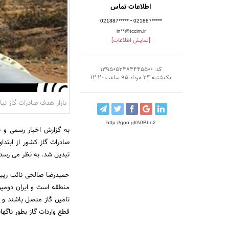
اطلاعات تماس
-
021887*****
021887*****
in**@tccim.ir
[نمایش اطلاعات]
کد: 1395052484445500
یک‌شنبه 24 مرداد 95 ساعت 12:20
بازار هدف صادرات گاز نبا
http://goo.gl/A0Bbn2
به گزارش اخبار رسمی و به
تبدیل شد. به نظر می رسد ت
حمیدرضا صالحی نائب رییس 
منطقه است و ایران دومین
تامین گاز متصل باشند و 
قطع واردات گاز بطور ناگه