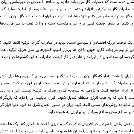
شان داده است که صادرات گاز می تواند علاوه بر منافع اقتصادی در دیپلماسی ایران ه
باشد و ایران باید تلاش کند صادرات گاز به ترکیه را افزایش دهد. در حال حاضر 50 درص
گاز به ترکیه صادر می کنیم. ترک ها قصد دارند در قراردادهای جدید گاز ایران را در 
اری کنند اما نقطه قیمت فعلی برای ایران مناسب است و وزارت نفت بر سر قراردادها
توانیم مراودات گازی خوبی با آن ها برقرار کنیم. کشورهایی مثل عراق، ترکیه، عمان
رجستان متقاضیان گاز ایرانند و علاوه بر گاز فرصت صادرات به این کشورها در زمینه ب
هران با اشاره به اینکه گاز ایران می تواند جایگزین مناسبی برای گاز روس ها برای کش
سیر صادرات گاز کشورمان به اتحادیه اروپا را ترکیه ندانست. او در این باره گفت: مسیر
ای ایران فراهم است و لزومی به سرمایه گذاری صرف در ترکیه نیست. ایران به دل
 را دارد که به هاب انرژی منطقه تبدیل شود. ایران قابلیت این را دارد که بازیگر اص
 نباید به روش های سنتی اکتفا کرد. ایران در مسیر اتصال شرق به غرب دنیا قرار گر
 بر منافع مادی منافع سیاسی برای ایران به همراه دارد.
د بر نقش بخش خصوصی در افزایش صادرات گاز و انرژی گفت: همانطور که ترک ها ب
نداخته اند و مدیریت چانه زنی را به آن ها سپردند، ایران باید از این تجربه استفاده 