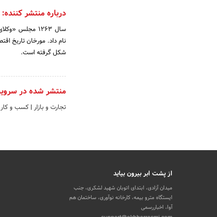
درباره منتشر کننده:
سال 1263 مجلس «
نام داد. مورخان تاریخ اقت
شکل گرفته است.
منتشر شده در سروی
تجارت و بازار
|
کسب و کار 
از پشت ابر بیرون بیاید
میدان آزادی، ابتدای اتوبان شهید لشکری، جنب
ایستگاه مترو بیمه، کارخانه نوآوری، ساختمان هم
آوا، اخباررسمی