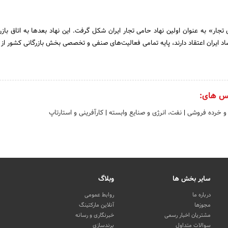
وکلای تجار» به عنوان اولین نهاد حامی تجار ایران شکل گرفت. این نهاد بعدها به اتاق بازر
صاد ایران اعتقاد دارند، پایه تمامی فعالیت‌های صنفی و تخصصی بخش بازرگانی کشور از 
س های:
و خرده فروشی
|
نفت، انرژی و صنایع وابسته
|
کارآفرینی و استارتاپ
سایر بخش ها
وبلاگ
درباره ما
روابط عمومی
مجوزها
آنلاین مارکتینگ
مشتریان اخبار رسمی
خبرنگاری و رسانه
سوالات متداول
برندسازی