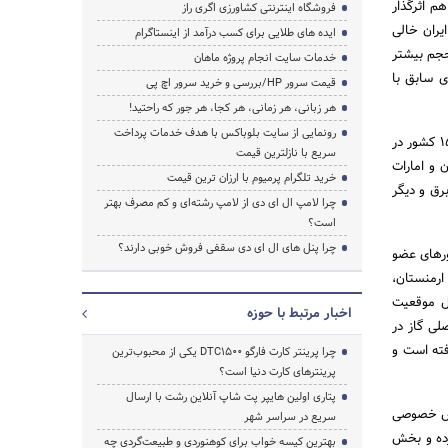
م اثرگذار
فروشگاه اینترنتی کشاورزی اگری راز
د از ظرفیت تولید گاز ایران خالی
ایده های طلایی برای کسب درآمد از اینستاگرام
حجم بیشتر
خدمات سایت انجام پروژه ماهان
ی سابق با
قیمت سرور HP/بررسی و خرید سرور اچ پی
هر زبانی، هر زمانی، هر کجا، هر جور که راحتید!
رونمایی از سایت بلوباکس با هدف خدمات پرداخت
صالحی ادامه داد: گاز ایران یک فرصت بزرگ اقتصادی و سیاسی است. نباید در صادرات گاز به ترکیه اکتفا کنیم. 15 کشور در
سریع با نازلترین قیمت
 و امارات
خرید تلگرام پرمیوم با ارزان ترین قیمت
رق و دیگر
چرا لامپ ال ای دی از لامپ رشته‌ای و کم مصرف بهتر
است؟
چرا پنل های ال ای دی سقفی فروش خوبی دارند؟
ورهای عضو
 ارمنستان،
یل موقعیت
اخبار مرتبط با حوزه
لی گاز در
فته است و
چرا پرینتر کارت فارگو DTC1500 یکی از محبوب‌ترین
پرینترهای کارت دنیا است؟
پتاری اولین هایپر پت شاپ آنلاین رشت با ارسال
خش خصوصی
سریع در سراسر شهر
کرده و بخش
بهترین کیسه خواب برای کوهنوردی و طبیعت‌گردی چه