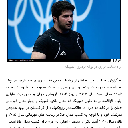
بانک، بیمه و سرمایه
مسکن و ساختمان
راه سخت براری در وزنه برداری المپیک
به گزارش اخبار رسمی به نقل از روابط عمومی فدراسیون وزنه برداری، هر چند
به واسطه محرومیت وزنه برداران روسی و غیبت «دیوید بجانیان» از روسیه
دارنده مدال نقره سال 2013 و برنز 2014 قهرمانی جهان و محرومیت «ایلین
ایلیا» قزاقستانی به دلیل دوپینگ که مدال طلای المپیک و چهار مدال قهرمانی
جهان را در کارنامه دارد اما «الکساندر زایچکوف» از قزاقستان در نبود هموطن
قدرتمند خود و با توجه به کسب مدال طلا در رقابت های قهرمانی سال 2015 و
طلای سال 2010 آسیا یکی از مدعیان اصلی این وزن برای کسب مدال طلا است.