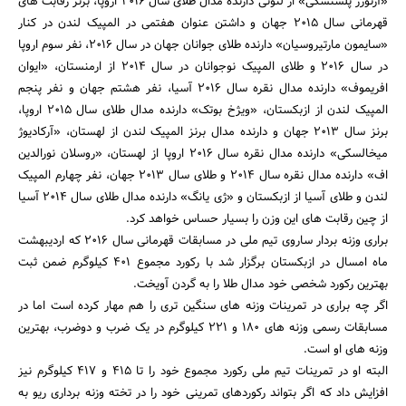
«آرتورز پلسنسکی» از لتونی دارنده مدال طلای سال 2016 اروپا، برنز رقابت های
قهرمانی سال 2015 جهان و داشتن عنوان هفتمی در المپیک لندن در کنار
«سایمون مارتیروسیان» دارنده طلای جوانان جهان در سال 2016، نفر سوم اروپا
در سال 2016 و طلای المپیک نوجوانان در سال 2014 از ارمنستان، «ایوان
افریموف» دارنده مدال نقره سال 2016 آسیا، نفر هشتم جهان و نفر پنجم
المپیک لندن از ازبکستان، «ویژخ بوتک» دارنده مدال طلای سال 2015 اروپا،
برنز سال 2013 جهان و دارنده مدال برنز المپیک لندن از لهستان، «آرکادیوژ
میخالسکی» دارنده مدال نقره سال 2016 اروپا از لهستان، «روسلان نورالدین
اف» دارنده مدال نقره سال 2014 و طلای سال 2013 جهان، نفر چهارم المپیک
لندن و طلای آسیا از ازبکستان و «ژی یانگ» دارنده مدال طلای سال 2014 آسیا
جستجو
از چین رقابت های این وزن را بسیار حساس خواهد کرد.
براری وزنه بردار ساروی تیم ملی در مسابقات قهرمانی سال 2016 که اردیبهشت
ماه امسال در ازبکستان برگزار شد با رکورد مجموع 401 کیلوگرم ضمن ثبت
بهترین رکورد شخصی خود مدال طلا را به گردن آویخت.
اگر چه براری در تمرینات وزنه های سنگین تری را هم مهار کرده است اما در
مسابقات رسمی وزنه های 180 و 221 کیلوگرم در یک ضرب و دوضرب، بهترین
وزنه های او است.
البته او در تمرینات تیم ملی رکورد مجموع خود را تا 415 و 417 کیلوگرم نیز
افزایش داد که اگر بتواند رکوردهای تمرینی خود را در تخته وزنه برداری ریو به