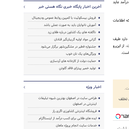
ید، از فروش این محصول جدید 3 میلیون پوند درآمد عاید
آخرین اخبار پایگاه خبری نگاه هستی خبر
جستجو
فروش بیسکوئیت با کمپین روابط عمومی ودیجیتال
ه اطلاعات
آمورش نانوایان باید به صورت عملی باشد
ناگفته های یک کشاورز درباره طلای زرد
 دارد طیف
گرانی مواد اولیه گریبان‌گیر قنادان
 از این‌رو
جشنواره فطیر در مشگین‌شهر برگزار می‌شود
است.
ویژگی‌های یک نان خوب
حمایت دولت از کارخانه های آردسازی
تولید خمیر پیتزای فاقد گلوتن
اخبار ویژه
ت.
طراحی سایت در اصفهان بهترین شیوه تبلیغات
تخلف
اینترنتی در اصفهان
فروشگاه اینترنتی کشاورزی اگری راز
ایده های طلایی برای کسب درآمد از اینستاگرام
خدمات سایت انجام پروژه ماهان
ر | ثبت