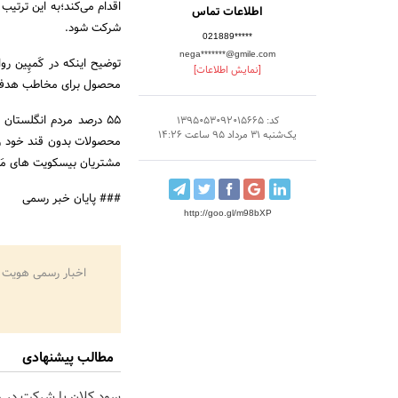
اطلاعات تماس
شرکت شود.
021889*****
nega*******@gmile.com
توضیح اینکه در کَمپِین رو
[نمایش اطلاعات]
محصول برای مخاطب هدف من
55 درصد مردم انگلستان
کد: 1395053092015665
یک‌شنبه 31 مرداد 95 ساعت 14:26
محصولات بدون قند خود را ب
مشتریان بیسکویت‏ های مَک
### پایان خبر رسمی
http://goo.gl/m98bXP
اخبار رسمی هویت 
مطالب پیشنهادی
سود کلان با شرکت در 