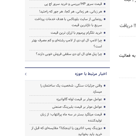
قیمت سرور HP/بررسی و خرید سرور اچ پی
هر زبانی، هر زمانی، هر کجا، هر جور که راحتید!
رونمایی از سایت بلوباکس با هدف خدمات پرداخت
یر !! دریافت
سریع با نازلترین قیمت
خرید تلگرام پرمیوم با ارزان ترین قیمت
چرا لامپ ال ای دی از لامپ رشته‌ای و کم مصرف بهتر
است؟
چرا پنل های ال ای دی سقفی فروش خوبی دارند؟
ر حوزه آرد و نان وصنایع وابسته از سال 1382 مشغول به فعالیت
اخبار مرتبط با حوزه
وقتی جزئیات سنگی، شخصیت یک ساختمان را
میسازد
عوامل موثر بر قیمت لوله گالوانیزه
عوامل موثر بر قیمت بلبرینگ صنعتی
قیمت میلگرد بستر در سه ماه پرالتهاب؛ از زبان
تولیدکننده
دوزینگ پمپ اتاترون یا اینجکتا؟ مقایسه‌ای که قبل از
خرید باید بخوانید