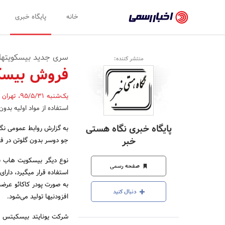
اخبار
خانه
پایگاه خبری
رسمی
-
سری جدید بیسکویت‏ها
منتشر کننده:
اخبار
فروش بیسکو
تایید
یک‌شنبه 95/5/31
،
تهران
شده
استفاده از مواد اولیه بدون
شرکت‌ها،
پایگاه خبری نگاه هستی
به گزارش روابط عمومی نگا
سازمان‌ها
خبر
جو دوسر بدون گلوتن در ف
و
نوع دیگر بیسکویت هاب‏ ن
صفحه رسمی
روابط
استفاده قرار می‏گیرد، دارا
به صورت پودر کاکائو عرضه
عمومی‌ها
دنبال کنید
افزودنی‏ها تولید می‌‏شود.
شرکت یونایتد بیسکیتس ب