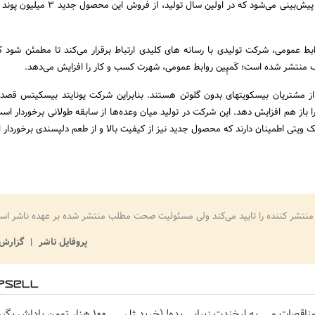
اقدام می‌‏کند؛به این ترتیب پیش‌‏بینی می‌‏شود که در اولین سال تول
ابط عمومی، شرکت تولیدی با رسانه ‏های کلیدی ارتباط برقرار می‏‌کند تا مطمئن شود ک
تشر شده است؛ کَمپِین روابط عمومی، شهرت کسب و کار را افزایش می‌دهد.
 از مشتریان بیسکویت‏های بدون گلوتن هستند. بنابراین شرکت یونایتد بیسکیتس قصد
از هم افزایش دهد. این شرکت در تولید میان‏ وعده‌‏ها از سابقه طولانی برخوردار است.
 ویتی اطمینان دارند که محصول جدید نیز از کیفیت بالا و از طعم دلپسندی برخوردار 
منتشر کننده را تایید می‌کند ولی مسئولیت صحت مطلب منتشر شده بر عهده ناشر اس
پروفایل ناشر
گزارش 
مناقصات و
به لبخندت زیبایی بده! (خرید ژل
100 هزار تومن پاداش بگی