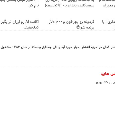
 مدیران
سفیدکننده دندان با40%تخفیف)
نام کن
ری‼️ با
گردونه رو بچرخون و 1000 دلار
اکانت AI رو ارزان تر بگ
برنده شو😍
کدتخفیف
پایگاه خبری نگاه هستی خبر فعال در حوزه انتشار اخبا
س های:
یی و کشاورزی