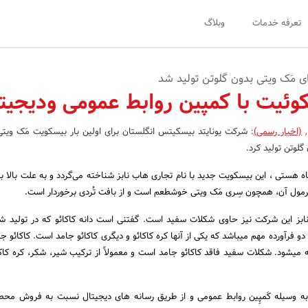
تعرفه خدمات
وبلاگ
ی مَک ویتی بدون گلوتن تولید شد
ئیت با کمپین روابط عمومی ودیجیت
,
(اخبار رسمی)
:
شرکت یونایتد بیسکیتس انگلستان برای اولین بار بیسکویت‏ مَک ویتی 
 گلوتن تولید کرد.
ه هستی ، این بیسکویت جدید با نام تجاری هاب‏ نابز شناخته می‏‌گردد و به علت بالا 
رمول آن، همچون سِری مَک ویتی خوش‏طعم است و از بافت تُردی برخوردار است.
ابز این شرکت نیز حاوی شکلات سفید است. گفتنی است دانه کاکائو که در تولید ش
ی دو فرآورده مهم می‏باشد که یکی از آنها کره کاکائو و دیگری کاکائو جامد است. کاکائو جا
 می‏شود. شکلات سفید فاقد کاکائو جامد است و معمولاً از ترکیب شیر، شکر، کره کاکا
ه وسیله کَمپِین روابط عمومی و از طریق رسانه ‏های دیجیتال نسبت به فروش مح