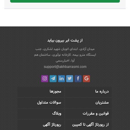
از پشت ابر بیرون بیاید
میدان آزادی، ابتدای اتوبان شهید لشکری، جنب
ایستگاه مترو بیمه، کارخانه نوآوری، ساختمان هم
آوا، اخباررسمی
support@akhbarrasmi.com
درباره ما
مجوزها
مشتریان
سوالات متداول
قوانین و مقررات
وبلاگ
از رپورتاژ آگهی تا کمپین
رپورتاژ آگهی