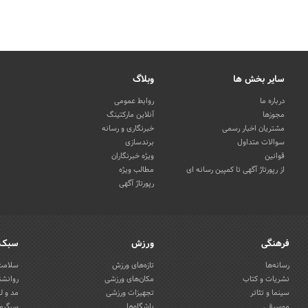
سایر بخش ها
وبلاگ
درباره ما
روابط عمومی
مجوزها
آنلاین مارکتینگ
مشتریان اخبار رسمی
خبرنگاری و رسانه
سوالات متداول
برندسازی
قوانین
ویژه خبرنگاران
از رپورتاژ آگهی تا کمپین رسانه ای
مطالب ویژه
رپورتاژ آگهی
فرهنگی
ورزش
سبک 
رسانه‌ها
تازه‌های ورزش
سلامت 
نشریات و کتاب
مکان‌های ورزشی
روانشن
سینما و تئاتر
تجهیزات ورزشی
مد و ل
موسیقی
باشگاه‌ها
سرگرمی