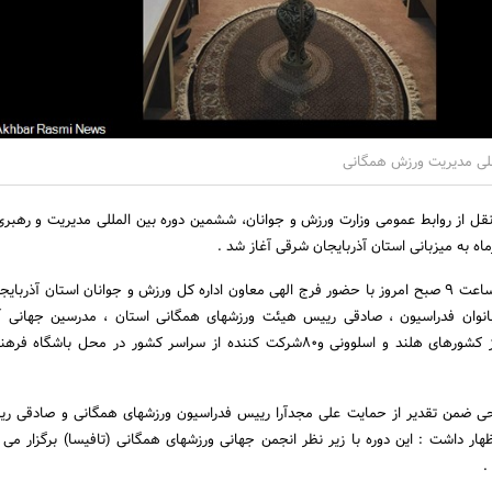
للی مدیریت ورزش همگانی
نقل از روابط عمومی وزارت ورزش و جوانان، ششمین دوره بین المللی مدیریت و رهبر
مراسم افتتاحیه این دوره ساعت 9 صبح امروز با حضور فرج الهی معاون اداره کل ورزش و جوانان استان آذر
انوان فدراسیون ، صادقی رییس هیئت ورزشهای همگانی استان ، مدرسین جهانی آقا
بارندس و پاتریک پروسا از کشورهای هلند و اسلوونی و80شرکت کننده از سراسر کشور در محل باشگ
روحی ضمن تقدیر از حمایت علی مجدآرا رییس فدراسیون ورزشهای همگانی و صادقی 
ار داشت : این دوره با زیر نظر انجمن جهانی ورزشهای همگانی (تافیسا) برگزار می 
.