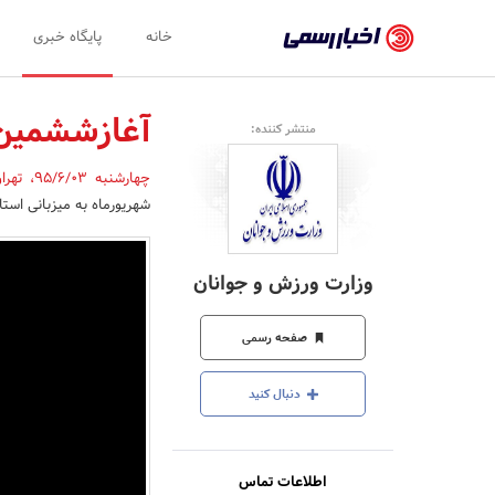
اخبار
خانه
پایگاه خبری
رسمی
-
آغازششمین 
منتشر کننده:
اخبار
چهارشنبه 95/6/03
،
تهرا
تایید
شهریورماه به میزبانی استا
شده
شرکت‌ها،
وزارت ورزش و جوانان
سازمان‌ها
و
صفحه رسمی
روابط
دنبال کنید
عمومی‌ها
اطلاعات تماس