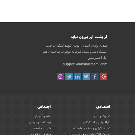
از پشت ابر بیرون بیاید
میدان آزادی، ابتدای اتوبان شهید لشکری، جنب
ایستگاه مترو بیمه، کارخانه نوآوری، ساختمان هم
آوا، اخباررسمی
support@akhbarrasmi.com
اقتصادی
اجتماعی
تجارت و بازار
علم و آموزش
کارآفرینی و استارتاپ
بهداشت و درمان
نفت، انرژی و صنایع وابسته
شهر و جامعه
تجارت الکترونیک و فناوری اطلاعات
حقوقی و قانون