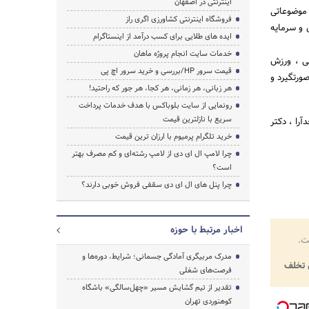
اینترنتی در اصفهان
موضوعاتی
فروشگاه اینترنتی کشاورزی اگری راز
 و سرمایه
ایده های طلایی برای کسب درآمد از اینستاگرام
خدمات سایت انجام پروژه ماهان
نی ، ورزش
قیمت سرور HP/بررسی و خرید سرور اچ پی
ورتگیرد و
هر زبانی، هر زمانی، هر کجا، هر جور که راحتید!
رونمایی از سایت بلوباکس با هدف خدمات پرداخت
سریع با نازلترین قیمت
را ، دکتر
خرید تلگرام پرمیوم با ارزان ترین قیمت
چرا لامپ ال ای دی از لامپ رشته‌ای و کم مصرف بهتر
است؟
چرا پنل های ال ای دی سقفی فروش خوبی دارند؟
اخبار مرتبط با حوزه
ت.
مدرک مربیگری آمادگی جسمانی؛ شرایط، دوره‌ها و
تخلف
فرصت‌های شغلی
تقدیر از تیم گشایش مسیر «چهل‌سالگی» باشگاه
کوهنوردی تهران