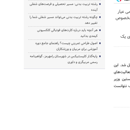
رشته تربیت بدنی: مسیر تحصیلی و فرصت‌های شغلی
آینده
زیوتو ۰.۵ گرمی عیار
چگونه رشته تربیت بدنی می‌تواند مسیر شغلی شما را
تغییر دهد
هر آنچه باید درباره کارت‌های فوتبالی کلکسیونی
ی یک
کیمدی بدانید
اصول طراحی تمرینی چیست؟ راهنمای جامع دوره
آموزشی برای مربیان و ورزشکاران
پایه‌گذار کلیستنیکس در شهرستان رامهرمز، گواهینامه
رسمی مربیگری و داوری
ن تشکیل شد. این
عالیت‌های
تین وزیر
 شورای اسلامی معرفی شد، اما با 137 رأی مخالف نتوانست