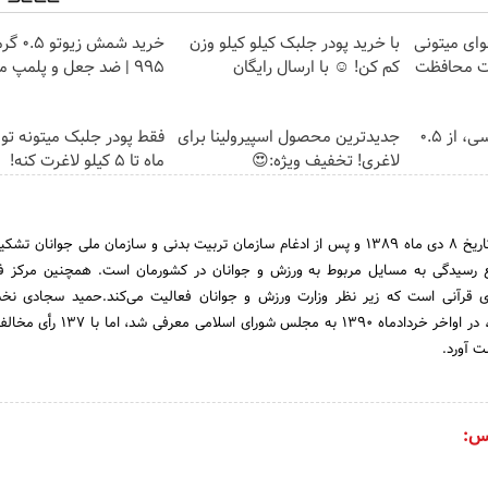
وای میتونی
با خرید پودر جلبک کیلو کیلو وزن
خرید شمش 
ات محافظت
کم کن! ☺ با ارسال رایگان
۹۹۵ | ضد جعل و پلمپ مخصوص
خرید شمش پلمپ طلاسی، از ۰.۵
جدیدترین محصول اسپیرولینا برای
فقط پودر جلبک میتونه تو
لاغری! تخفیف ویژه:😍
ماه تا 5 کیلو لاغرت کنه!
وزارت ورزش و جوانان در تاریخ 8 دی ماه 1389 و پس از ادغام سازمان تربیت بدنی و سازمان ملی جوانا
رجع رسیدگی به مسایل مربوط به ورزش و جوانان در کشورمان است. همچنین مرکز ف
دی قرآنی است که زیر نظر وزارت ورزش و جوانان فعالیت می‌کند.حمید سجادی نخس
پیشنهادی ورزش و جوانان، در اواخر خردادماه 1390 به مجلس
ت آورد.
س: