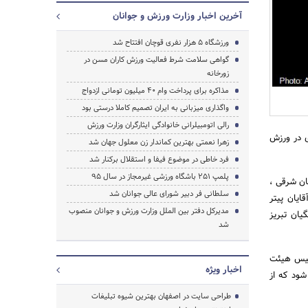
آخرین اخبار وزارت ورزش و جوانان
ورزشگاه 5 هزار نفری قوچان افتتاح شد
گواهی سلامت شرط فعالیت ورزش کاران مسن در
زورخانه
جستجو
مذاکره برای پرداخت وام 40 میلیون تومانی ازدواج
واگذاری میزبانی به ایران تصمیم کاملا درستی بود
رالی اتومبیلرانی خانوادگی ایثارگران وزارت ورزش
ی در ورزش
زهرا نعمتی بهترین کماندار زن معلول جهان شد
فرد خاطی در موضوع فیفا و استقلال برکنار شد
پلمپ 251 باشگاه ورزشی غیرمجاز در سال 95
بایجان شرقی ،
سلطانی فر دبیر شورای عالی جوانان شد
یان پیتر
مدیرکل دفتر بین الملل وزارت ورزش و جوانان منصوب
اه فرهنگیان تبریز
شد
رییس هیئت
اخبار ویژه
شود که از
طراحی سایت در اصفهان بهترین شیوه تبلیغات