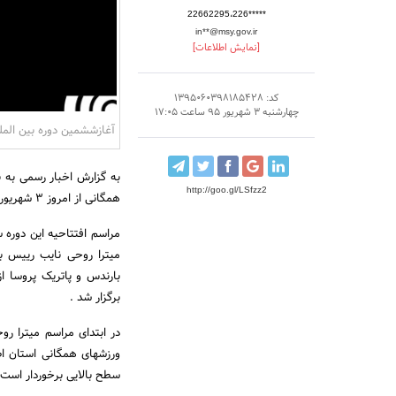
22662295،226*****
in**@msy.gov.ir
[نمایش اطلاعات]
کد: 1395060398185428
چهارشنبه 3 شهریور 95 ساعت 17:05
آغازششمین دوره بین الم
به گزارش اخبار رسمی به 
http://goo.gl/LSfzz2
همگانی از امروز 3 شهریورماه به میزبانی استان آذربایجان شرقی آغاز شد .
میترا روحی نایب رییس ب
برگزار شد .
در ابتدای مراسم میترا 
ورزشهای همگانی استان اظه
سطح بالایی برخوردار است 