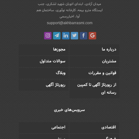
میدان آزادی، ابتدای اتوبان شهید لشکری، جنب
ایستگاه مترو بیمه، کارخانه نوآوری، ساختمان هم
آوا، اخباررسمی
support@akhbarrasmi.com
درباره ما
مجوزها
مشتریان
سوالات متداول
قوانین و مقررات
وبلاگ
از رپورتاژ آگهی تا کمپین
رپورتاژ آگهی
رسانه ای
سرویس‌های خبری
اقتصادی
اجتماعی