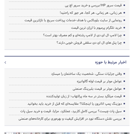
قیمت سرور HP/بررسی و خرید سرور اچ پی
هر زبانی، هر زمانی، هر کجا، هر جور که راحتید!
رونمایی از سایت بلوباکس با هدف خدمات پرداخت سریع با نازلترین قیمت
خرید تلگرام پرمیوم با ارزان ترین قیمت
چرا لامپ ال ای دی از لامپ رشته‌ای و کم مصرف بهتر است؟
چرا پنل های ال ای دی سقفی فروش خوبی دارند؟
اخبار مرتبط با حوزه
وقتی جزئیات سنگی، شخصیت یک ساختمان را میسازد
عوامل موثر بر قیمت لوله گالوانیزه
عوامل موثر بر قیمت بلبرینگ صنعتی
قیمت میلگرد بستر در سه ماه پرالتهاب؛ از زبان تولیدکننده
دوزینگ پمپ اتاترون یا اینجکتا؟ مقایسه‌ای که قبل از خرید باید بخوانید
سیل پات چیست؟ بررسی کامل کاربرد، عملکرد، مزایا، قیمت و خرید سیل پات
بررسی نقش دستگاه نورد در افزایش کیفیت و بهره‌وری برای کارخانه‌های صنعتی