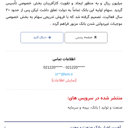
میلیون ریال و به منظور ایجاد و تقویت کارآفرینان بخش خصوصی تأسیس
گردید .سهام اولیه این بانک تماماً به دولت تعلق داشت لیکن پس از حدود 20
سال فعالیت، تصمیم گرفته شد که با فروش تدریجی سهام به بخش خصوصی
موجبات غیردولتی شدن بانک مزبور فراهم گردد .
صفحه رسمی
دنبال کنید
اطلاعات تماس
-
021220*****
021220*****
in**@bim.ir
[نمایش اطلاعات]
منتشر شده در سرویس های:
صنعت و تولید
|
بانک، بیمه و سرمایه
آخرین اخبار بانک صنعت و معدن