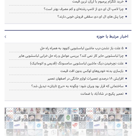
خرید تلگرام پرمیوم با ارزان ترین قیمت
چرا لامپ ال ای دی از لامپ رشته‌ای و کم مصرف بهتر است؟
چرا پنل های ال ای دی سقفی فروش خوبی دارند؟
اخبار مرتبط با حوزه
5 علت باز نشدن درب ماشین لباسشویی کنوود به همراه راه حل
چرا لباسشویی حایر کار نمی کند؟ بررسی عوامل و راه حل خرابی لباسشویی هایر
علت نچرخیدن دیگ ماشین لباسشویی سامسونگ (قدیمی و اتوماتیک)
بازسازی بدنه خودروهای لوکس بدون افت قیمت
افزایش ۱۸ درصدی تعمیرات لوازم خانگی در اصفهان تعمیر
ساختمانی که قرار بود ویران شود؛ چگونه به «برج تایتان» تبدیل شد؟
تعمیر پکیج در شادآباد با ضمانت