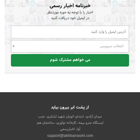
خبرنامه اخبار رسمی
اخبار را با توجه به حوزه موردنظر
در ایمیل خود دریافت کنید
انتخاب سرویس
می خواهم مشترک شوم
از پشت ابر بیرون بیاید
میدان آزادی، ابتدای اتوبان شهید لشکری، جنب
ایستگاه مترو بیمه، کارخانه نوآوری، ساختمان هم
آوا، اخباررسمی
support@akhbarrasmi.com