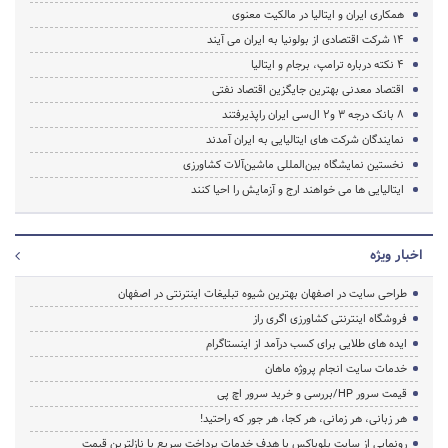
همکاری ایران و ایتالیا در مالکیت معنوی
14 شرکت اقتصادی از بولونیا به ایران می آیند
4 نکته درباره ترامپ، برجام و ایتالیا
اقتصاد معدنی بهترین جایگزین اقتصاد نفتی
8 بانک درجه 3 و2 ال‌سی‌ ایران راپذیرفتند
نمایندگان شرکت های ایتالیایی به ایران آمدند
نخستین نمایشگاه بین‌المللی ماشین‌آلات کشاورزی
ایتالیایی ها می خواهند ارج و آزمایش را احیا کنند
اخبار ویژه
طراحی سایت در اصفهان بهترین شیوه تبلیغات اینترنتی در اصفهان
فروشگاه اینترنتی کشاورزی اگری راز
ایده های طلایی برای کسب درآمد از اینستاگرام
خدمات سایت انجام پروژه ماهان
قیمت سرور HP/بررسی و خرید سرور اچ پی
هر زبانی، هر زمانی، هر کجا، هر جور که راحتید!
رونمایی از سایت بلوباکس با هدف خدمات پرداخت سریع با نازلترین قیمت