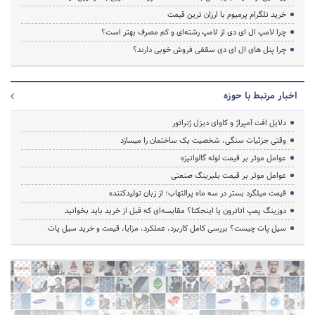
خرید تلگرام پرمیوم با ارزان ترین قیمت
چرا لامپ ال ای دی از لامپ رشته‌ای و کم مصرف بهتر است؟
چرا پنل های ال ای دی سقفی فروش خوبی دارند؟
اخبار مرتبط با حوزه
دلایل افت آمپراژ و کاوای دیزل ژنراتور
وقتی جزئیات سنگی، شخصیت یک ساختمان را میسازد
عوامل موثر بر قیمت لوله گالوانیزه
عوامل موثر بر قیمت بلبرینگ صنعتی
قیمت میلگرد بستر در سه ماه پرالتهاب؛ از زبان تولیدکننده
دوزینگ پمپ اتاترون یا اینجکتا؟ مقایسه‌ای که قبل از خرید باید بخوانید
سیل پات چیست؟ بررسی کامل کاربرد، عملکرد، مزایا، قیمت و خرید سیل پات