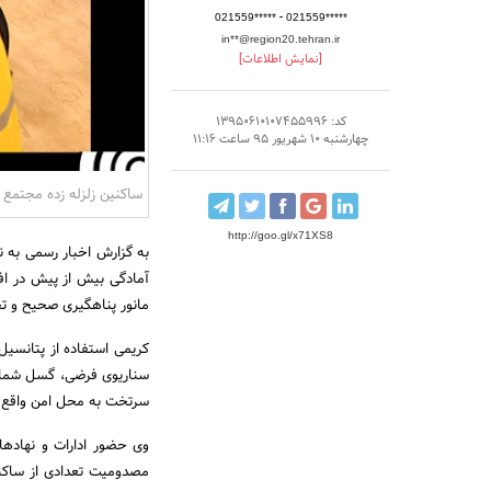
-
021559*****
021559*****
in**@region20.tehran.ir
[نمایش اطلاعات]
کد: 13950610107455996
چهارشنبه 10 شهریور 95 ساعت 11:16
ساکنین زلزله زده مجتمع 
http://goo.gl/x71XS8
آمادگی بیش از پیش در اف
مانور پناهگیری صحیح و تخلیه
کریمی استفاده از پتانسیل 
سرتخت به محل امن واقع د
وی حضور ادارات و نهادها
مصدومیت تعدادی از ساکنی