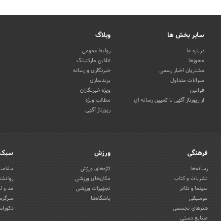
سایر بخش ها
وبلاگ
درباره ما
روابط عمومی
مجوزها
آنلاین مارکتینگ
مشتریان اخبار رسمی
خبرنگاری و رسانه
سوالات متداول
برندسازی
قوانین
ویژه خبرنگاران
از رپورتاژ آگهی تا کمپین رسانه ای
مطالب ویژه
رپورتاژ آگهی
فرهنگی
ورزش
سبک 
رسانه‌ها
تازه‌های ورزش
سلامت 
نشریات و کتاب
مکان‌های ورزشی
روانشن
سینما و تئاتر
تجهیزات ورزشی
مد و ل
موسیقی
باشگاه‌ها
سرگرمی
هنرهای تجسمی
دکوراس
صنایع دستی