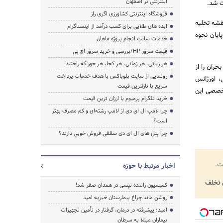
اینترنتی در اصفهان
ت شد.
فروشگاه اینترنتی کشاورزی اگری راز
قشه تخلیه
ایده های طلایی برای کسب درآمد از اینستاگرام
ایان نحوه
خدمات سایت انجام پروژه ماهان
قیمت سرور HP/بررسی و خرید سرور اچ پی
هر زبانی، هر زمانی، هر کجا، هر جور که راحتید!
ریت بحران را از
رونمایی از سایت بلوباکس با هدف خدمات پرداخت
، اورژانس
سریع با نازلترین قیمت
تخصصی این
خرید تلگرام پرمیوم با ارزان ترین قیمت
چرا لامپ ال ای دی از لامپ رشته‌ای و کم مصرف بهتر
است؟
چرا پنل های ال ای دی سقفی فروش خوبی دارند؟
ت.
اخبار مرتبط با حوزه
تخلف
کمیسیون راننده تپسی در همدان صفر شد!
روشن ماند چراغ بیمارستان خیریه امید
امید؛ پیشرفته در درمان، گرفتار در تأمین تجهیزات
بیماران مبتلا به سرطان