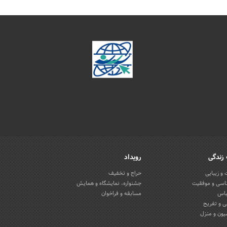
زندگی
رویداد
و زیبایی
حراج و تخفیف
اسی و موفقیت
جشنواره، نمایشگاه و همایش
باس
مسابقه و فراخوان
 و تفریح
یون و منزل