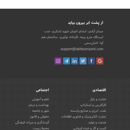
از پشت ابر بیرون بیاید
میدان آزادی، ابتدای اتوبان شهید لشکری، جنب
ایستگاه مترو بیمه، کارخانه نوآوری، ساختمان هم
آوا، اخباررسمی
support@akhbarrasmi.com
اقتصادی
اجتماعی
تجارت و بازار
علم و آموزش
کارآفرینی و استارتاپ
بهداشت و درمان
نفت، انرژی و صنایع وابسته
شهر و جامعه
تجارت الکترونیک و فناوری اطلاعات
حقوقی و قانون
صنعت و تولید
گردشگری و میراث فرهنگی
کسب و کار و خرده فروشی
محیط زیست