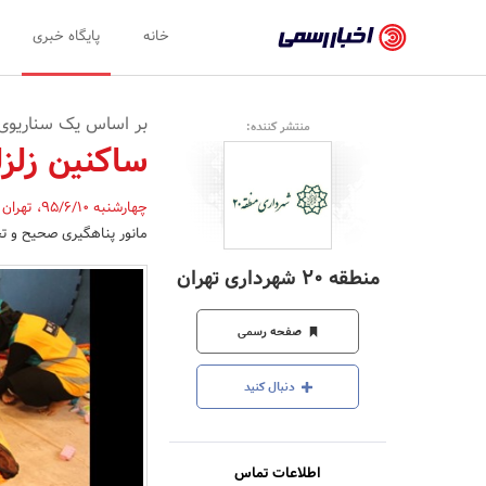
اخبار
خانه
پایگاه خبری
رسمی
-
بر اساس یک سناریوی
منتشر کننده:
اخبار
ساکنین زلزل
تایید
چهارشنبه 95/6/10
،
تهران
شده
مانور پناهگیری صحیح و تخ
شرکت‌ها،
منطقه 20 شهرداری تهران
سازمان‌ها
و
صفحه رسمی
روابط
دنبال کنید
عمومی‌ها
اطلاعات تماس