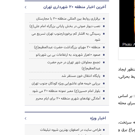
آخرین اخبار منطقه 20 شهرداری تهران
برقراری روابط بین المللی منطقه 20 با مجارستان
نصب دیوار صوتی در بخش پایانی بزرگراه امام علی(ع)
رسیدگی به اقشار کم برخوردارجنوب تهران تسریع می
جستجو
شود
منطقه 20 مهیای بزرگداشت حضرت عبدالعظیم(ع)
صعود 10هزار شهروند به ارتفاعات بی بی شهربانو
تجمع معلولان شهر تهران در حرم حضرت
عبدالعظیم(ع)
فزود: به منظور ایجاد
پایگاه انتقال خون مستقر شد
ط بحرانی،
برپایی خیمه های عاشورایی ویژه کودکان جنوب تهران
بلوار امام حسین(ع) معبر نمونه منطقه 20 می شود
: بر اساس
آمادگی نهادهای شهری منطقه 20 برای ایام محرم
هو و سرای محله
اخبار ویژه
له سرتخت،
راغ برق و
طراحی سایت در اصفهان بهترین شیوه تبلیغات