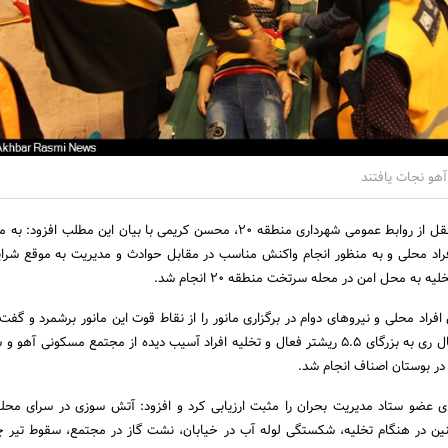
آهو نجات یافتند
به گزارش اخبار رسمی به نقل از روابط عمومی شهرداری منطقه 20، محسن کریمی با بیان این مطلب ا
راد محلی و به منظور انجام واکنش مناسب در مقابل حوادث و مدیریت به موقع شرای
 به محل امن در محله سرتخت منطقه 20 انجام شد.
افراد محلی و نیروهای دوام در برگزاری مانور را از نقاط قوت این مانور برشمرد و گفت
سناریوی فرضی، گسل شمال ری به بزرگای 5.5 ریشتر فعال و تخلیه افراد آسیب دیده از مجتمع مسکونی آ
ر بوستان اصناف انجام شد.
ی عضو ستاد مدیریت بحران را مثبت ارزیابی کرد و افزود: آتش سوزی در سرای مح
ن در هنگام تخلیه، شکستگی لوله آب در خیابان، نشت گاز در مجتمع، سقوط تیر چ