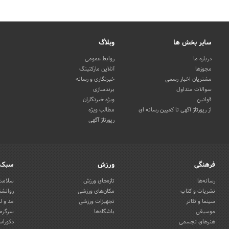
سایر بخش ها
وبلاگ
درباره ما
روابط عمومی
مجوزها
آنلاین مارکتینگ
مشتریان اخبار رسمی
خبرنگاری و رسانه
سوالات متداول
برندسازی
قوانین
ویژه خبرنگاران
از رپورتاژ آگهی تا کمپین رسانه ای
مطالب ویژه
رپورتاژ آگهی
فرهنگی
ورزش
سبک 
رسانه‌ها
تازه‌های ورزش
سلامت 
نشریات و کتاب
مکان‌های ورزشی
روانشن
سینما و تئاتر
تجهیزات ورزشی
مد و ل
موسیقی
باشگاه‌ها
سرگرمی
هنرهای تجسمی
دکوراس