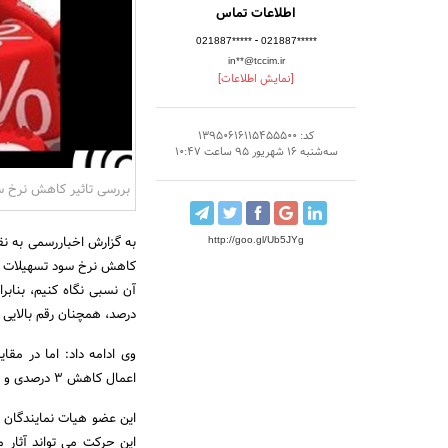
اطلاعات تماس
-
021887*****
021887*****
in**@tccim.ir
[نمایش اطلاعات]
کد: 13950616115455500
سه‌شنبه 16 شهریور 95 ساعت 10:47
بررسی تاثیر کاهش نرخ س
به گزارش اخباررسمی به نقل
http://goo.gl/Ub5JYg
کاهش نرخ سود تسهیلات بان
درصد، همچنان رقم بالایی
اعمال کاهش 3 درصدی و تفاوت بین بخش کشاورزی و سایر فعالیت ها، حرکت مثبتی به حساب می آید.
این حرکت می تواند آثار م