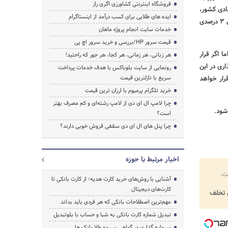
فروشگاه اینترنتی کشاورزی اگری راز
ادی کشور،
ایده های طلایی برای کسب درآمد از اینستاگرام
کمتر است. اما اگر از دید بانک به ماجرا نگاه کنیم، ابتدا باید بررسی شود که بانک کشاورزی می خواهد یک کاهش 3 درصدی
خدمات سایت انجام پروژه ماهان
قیمت سرور HP/بررسی و خرید سرور اچ پی
 اما اگر قرار
هر زبانی، هر زمانی، هر کجا، هر جور که راحتید!
ری در این
رونمایی از سایت بلوباکس با هدف خدمات پرداخت
رار خواهد
سریع با نازلترین قیمت
خرید تلگرام پرمیوم با ارزان ترین قیمت
چرا لامپ ال ای دی از لامپ رشته‌ای و کم مصرف بهتر
است؟
چرا پنل های ال ای دی سقفی فروش خوبی دارند؟
اخبار مرتبط با حوزه
ت.
آشنایی با روش‌های خرید کارت هدیه؛ از کارت بانکی تا
کارت‌های دیجیتال
تخلف
مهم‌ترین اصطلاحات بانکی که هر فردی باید بداند
تبدیل شماره کارت بانکی به شبا و حساب با بلوتبدیل
سرمایه گذاری در گواهی سپرده طلا بانک ها