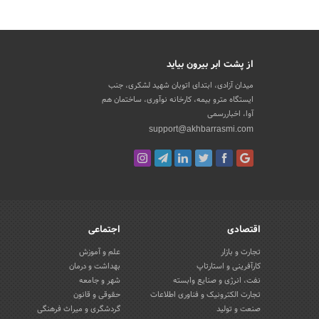
از پشت ابر بیرون بیاید
میدان آزادی، ابتدای اتوبان شهید لشکری، جنب
ایستگاه مترو بیمه، کارخانه نوآوری، ساختمان هم
آوا، اخباررسمی
support@akhbarrasmi.com
اقتصادی
اجتماعی
تجارت و بازار
علم و آموزش
کارآفرینی و استارتاپ
بهداشت و درمان
نفت، انرژی و صنایع وابسته
شهر و جامعه
تجارت الکترونیک و فناوری اطلاعات
حقوقی و قانون
صنعت و تولید
گردشگری و میراث فرهنگی