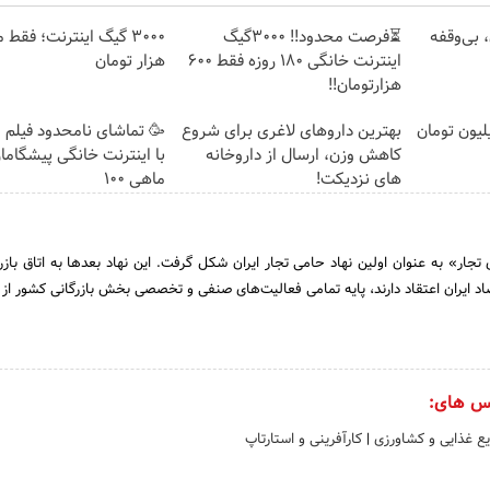
ومان، بی‌وقفه
⏳فرصت محدود!! 3000گیگ
اینترنت خانگی 180 روزه فقط 600
هزار تومان
هزارتومان!!
ای لاغری را ۱ میلیون تومان
بهترین داروهای لاغری برای شروع
🥳 تماشای نامحدود فیلم 
کاهش وزن، ارسال از داروخانه
با اینترنت خانگی پیشگاما
های نزدیکت!
ماهی 100
وکلای تجار» به عنوان اولین نهاد حامی تجار ایران شکل گرفت. این نهاد بعدها به اتاق بازر
صاد ایران اعتقاد دارند، پایه تمامی فعالیت‌های صنفی و تخصصی بخش بازرگانی کشور از 
س های:
ع غذایی و کشاورزی
|
کارآفرینی و استارتاپ