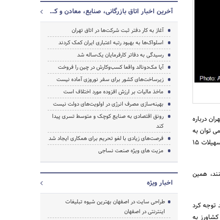
آخرین اخبار اتاق بازرگانی، صنایع، معادن و کشاورزی تهران
آغاز به کار دفتر ثبت شرکت‌ها در اتاق تهران
اسلواک‌ها به بهبود رتبه اعتباری ایران کمک کردند
رسیدگی به دفاتر کارفرمایان یک‌ساله شد
جستجو
آیا مک‌دونالد واقعا کسب‌وکارش در چین را فروخت
زیرساخت‌های کشور برای سفر نوروزی آماده نیست
ماخذ مالیات بر ارزش افزوده مورد اختلاف است
بهینه‌سازی مصرف انرژی در اولویت‌های دولت نیست
رونق اقتصادی به صنایع کوچک و متوسط تسری پیدا
ان درباره
کند
ی توان به
فرصت‌های زیادی با لغو تحریم‌ برای همکاری ایجاد شد
آن نسبی نگاه کنیم، بنابراین اگر قرار بر مقایسه نباشد باید گفت که برای فعالیت تولیدی کشاورزی نرخ سود تسهیلات 15
مزیت های ویژه صنعت نساجی
ات پرداخت می کنند، همین
اخبار ویژه
طراحی سایت در اصفهان بهترین شیوه تبلیغات
رخ سود تسهیلات باید توجه کرد
اینترنتی در اصفهان
کشاورز به