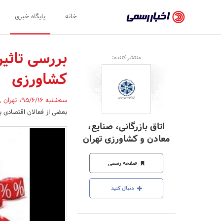
اخبار
خانه
پایگاه خبری
رسمی
-
بررسی تاثی
منتشر کننده:
اخبار
کشاورزی
تایید
شده
سه‌شنبه 95/6/16
،
تهران
,
بعضی از فعالان اقتصادی
شرکت‌ها،
اتاق بازرگانی، صنایع،
سازمان‌ها
معادن و کشاورزی تهران
و
صفحه رسمی
روابط
عمومی‌ها
دنبال کنید