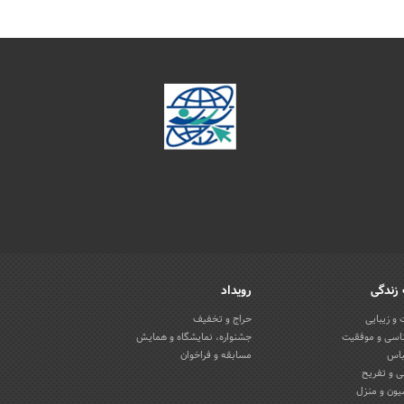
زندگی
رویداد
و زیبایی
حراج و تخفیف
اسی و موفقیت
جشنواره، نمایشگاه و همایش
باس
مسابقه و فراخوان
 و تفریح
یون و منزل