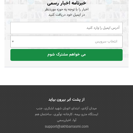
خبرنامه اخبار رسمی
اخبار را با توجه به حوزه موردنظر
در ایمیل خود دریافت کنید
انتخاب سرویس
می خواهم مشترک شوم
از پشت ابر بیرون بیاید
میدان آزادی، ابتدای اتوبان شهید لشکری، جنب
ایستگاه مترو بیمه، کارخانه نوآوری، ساختمان هم
آوا، اخباررسمی
support@akhbarrasmi.com