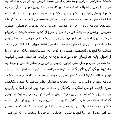
شرکت سفرهای مارکوپولو به عنوان اولین عمده فروش تور در ایران با اتکاء به
تجارب فراوان و اشراف همه جانبه ای که به برنامه ریزی تور و معرفی جاذبه
های توریستی ایران و بیش از چهل کشور در سراسر جهان را دارد، اقدام به
تدارک تورهای متعدد و متنوع با توجه به نیاز جامعه می کند. هدف مارکوپولو
مطالعه، برنامه ریزی، اجرا و هدایت جذاب ترین تورهای فرهنگی، علمی،
تفریحی، ورزشی و نمایشگاهی در داخل و خارج از کشور است. شرکت مارکوپولو
در هر سال با اجرای دهها تور ورودی و بیش از یکصد تور خروجی در گستره پنج
قاره طیف وسیعی از تورهای متنوع به اقصی نقاط جهان را تدارک می بیند.
شرکت مارکوپولو رضایتمندی مشتری و توجه به استانداردهای بالای حرفه ای را
از اصول اولیه فعالیتهای خود می داند توجه به جزئیات هر سفر، کنترل کیفیت
خدمات در حمل و نقل های هوایی، زمینی و دریایی و مراکز اقامتی و توجه به
فاکتورهای گوناگون تأثیر گذار در انواع سفرنامه ها باتوجه به شرایط خاص هر
تور و مطالعه گزارشات سفرهای قبلی از مهمترین قسمت برنامه ریزی می باشد.
برنامه سفر با دقت و بر اساس تجربه و عواملی نظیر ساعت باز شدن مکانهای
مورد بازدید، فواصل اماکن با یکدیگر و ساعات تردد بین آن و امکان پذیرایی
برنامه ریزی شده اند. بنابراین تورها بیش از آنچه در بروشور و سایت اینترنتی
گفته شده ارائه می شوند. گاهی تغییر ساعت پرواز و یا عوامل پیش بینی نشده
دیگری موجب تغییراتی در برنامه از پیش تنظیم شده می گردند که در چنین
مواقعی مدیران تور مارکوپولو بهترین جایگزین موجود را انتخاب و ارائه می کند