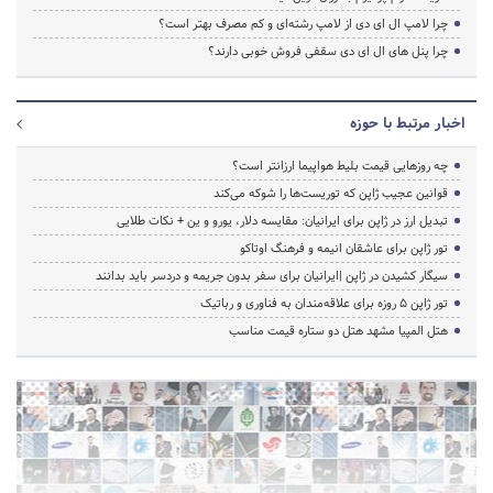
چرا لامپ ال ای دی از لامپ رشته‌ای و کم مصرف بهتر است؟
چرا پنل های ال ای دی سقفی فروش خوبی دارند؟
اخبار مرتبط با حوزه
چه روزهایی قیمت بلیط هواپیما ارزانتر است؟
قوانین عجیب ژاپن که توریست‌ها را شوکه می‌کند
تبدیل ارز در ژاپن برای ایرانیان: مقایسه دلار، یورو و ین + نکات طلایی
تور ژاپن برای عاشقان انیمه و فرهنگ اوتاکو
سیگار کشیدن در ژاپن |ایرانیان برای سفر بدون جریمه و دردسر باید بدانند
تور ژاپن ۵ روزه برای علاقه‌مندان به فناوری و رباتیک
هتل المپیا مشهد هتل دو ستاره قیمت مناسب