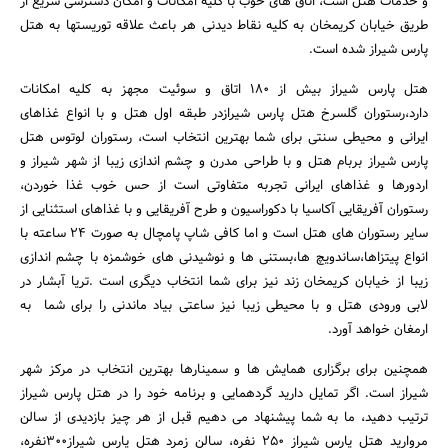
و خدمات هتل است، اتاق های خوب با کلیه امکانات و امکان دسترسی سریع از
طریق خیابان کریمخان به کلیه نقاط دیدنی هر باعث علاقه توریستها به هتل
پارس شیراز شده است.
هتل پارس شیراز بیش از 180 اتاق و سوئیت مجهز به کلیه امکانات
دارد،رستوران گلسرخ هتل پارس شیرازدر طبقه اول هتل و با انواع غذاهای
ایرانی و محیطی سنتی برای شما بهترین انتخاب است، رستوران لوتوس هتل
پارس شیراز بربام هتل و با طراحی مدرن و چشم اندازی زیبا از شهر شیراز و
اردورها و غذاهای ایرانی تجربه متفاوتی است از حس خوب غذا خوردن،
رستوران آفریقایی آکاسیا با دکوراسیون و طرح آفریقایی و با غذاهای استثنایی از
سایر رستوران های هتل است و اما کافی شاپ پامچال به صورت 24 ساعته با
انواع پیتزاها،ساندویچ ها،بستنی ها و نوشیدنی های خوشمزه با چشم اندازی
جستجو
زیبا از خیابان کریمخان زند نیز برای شما انتخاب دیگری است .تریا آبشار در
لابی ورودی هتل و با محیطی زیبا نیز ساعتی بیاد ماندنی را برای شما به
ارمغان خواهد آورد.
همچنین برای برگزاری همایش ها و سمینارها بهترین انتخاب در مرکز شهر
شیراز است. اگر تمایل دارید گردهمایی و برنامه خود را در هتل پارس شیراز
ترتیب دهید، ما به شما پیشنهاد می دهیم قبل از هر چیز بازدیدی از سالن
مروارید هتل پارس شیراز 250 نفره، سالن زمرد هتل پارس شیراز300نفره،