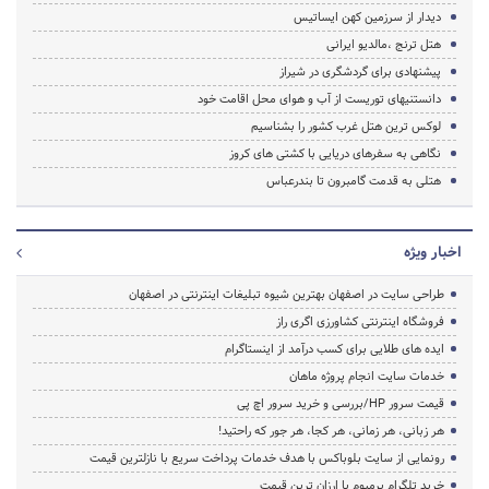
دیدار از سرزمین کهن ایساتیس
هتل ترنج ،مالدیو ایرانی
پیشنهادی برای گردشگری در شیراز
دانستنیهای توریست از آب و هوای محل اقامت خود
لوکس ترین هتل غرب کشور را بشناسیم
نگاهی به سفرهای دریایی با کشتی های کروز
هتلی به قدمت گامبرون تا بندرعباس
اخبار ویژه
طراحی سایت در اصفهان بهترین شیوه تبلیغات اینترنتی در اصفهان
فروشگاه اینترنتی کشاورزی اگری راز
ایده های طلایی برای کسب درآمد از اینستاگرام
خدمات سایت انجام پروژه ماهان
قیمت سرور HP/بررسی و خرید سرور اچ پی
هر زبانی، هر زمانی، هر کجا، هر جور که راحتید!
رونمایی از سایت بلوباکس با هدف خدمات پرداخت سریع با نازلترین قیمت
خرید تلگرام پرمیوم با ارزان ترین قیمت