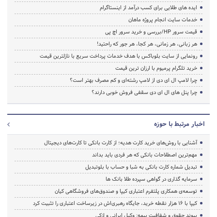
ایده های طلایی برای کسب درآمد از اینستاگرام
خدمات سایت انجام پروژه ماهان
قیمت سرور HP/بررسی و خرید سرور اچ پی
هر زبانی، هر زمانی، هر کجا، هر جور که راحتید!
رونمایی از سایت بلوباکس با هدف خدمات پرداخت سریع با نازلترین قیمت
خرید تلگرام پرمیوم با ارزان ترین قیمت
چرا لامپ ال ای دی از لامپ رشته‌ای و کم مصرف بهتر است؟
چرا پنل های ال ای دی سقفی فروش خوبی دارند؟
اخبار مرتبط با حوزه
آشنایی با روش‌های خرید کارت هدیه؛ از کارت بانکی تا کارت‌های دیجیتال
مهم‌ترین اصطلاحات بانکی که هر فردی باید بداند
تبدیل شماره کارت بانکی به شبا و حساب با بلوتبدیل
سرمایه گذاری در گواهی سپرده طلا بانک ها
توسعه‌ی همکاری‌ پلتفرم اعتباری کیپا و صندوق‌های فروشگاهی کیان
کیپا با ۱۶ هزار نقطه خرید، جایگاه رهبری‌اش در زیرساخت اعتباری را تثبیت کرد
پیوند حقوق و شفافیت بیمه: وکیل ایرانی و ازکی