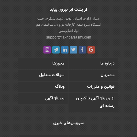
از پشت ابر بیرون بیاید
میدان آزادی، ابتدای اتوبان شهید لشکری، جنب
ایستگاه مترو بیمه، کارخانه نوآوری، ساختمان هم
آوا، اخباررسمی
support@akhbarrasmi.com
درباره ما
مجوزها
مشتریان
سوالات متداول
قوانین و مقررات
وبلاگ
از رپورتاژ آگهی تا کمپین
رپورتاژ آگهی
رسانه ای
سرویس‌های خبری