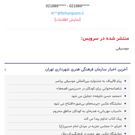
-
021889*****
021889*****
In**@farhangsara.ir
[نمایش اطلاعات]
منتشر شده در سرویس:
موسیقی
آخرین اخبار سازمان فرهنگی هنری شهرداری تهران
پیام قالیباف به جشنواره بین‌المللی موسیقی پیامبر
شاهنامه‌خوانی برای کودکان در «سرزمین قصه‌ها»
«محمد حسن خلیفه» تجلیل می شود
نمایشگاه عکس «پرسه‌های بی‌عبور»افتتاح می شود
«اسباب مهربانی» هدیه‌ای به کودکان مناطق محروم
پیک کتاب تداوم پیدا می کند
اجرای 10 مجلس تعزیه در میدان امام حسین(ع)‌
نمایشگاه عکس مهر محرم در فرهنگسرای ملل