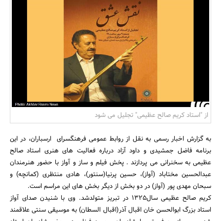
بانک، بیمه و سرمایه
مسکن و ساختمان
از "استاد کریم صالح عظیمی" تجلیل می شود
به گزارش اخبار رسمی به نقل از روابط عمومی فرهنگسرای ارسباران، در این
برنامه فاضل جمشیدی و داود آزاد درباره فعالیت های هنری استاد صالح
عظیمی به سخنرانی می پردازند . پخش فیلم و ساز و آواز با حضور هنرمندان
عبدالحسین مختاباد (آواز)، حسین پرنیا(سنتور)، هادی منتظری (کمانچه) و
سبحان مهدی پور (آواز) در دو بخش از دیگر بخش های این مراسم است.
کریم صالح عظیمی سال1325 در تبریز متولدشد. وی با شنیدن صدای آواز
استاد بزرگ ابوالحسن خان اقبال آذر(اقبال السطان) به موسیقی سنتی علاقمند