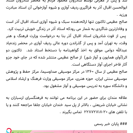
شد و پس از معرفی توسط شادروان محمود فرنام به محضر شادروان استاد
ابوالحسن اقبال آذر به فراگیری ردیف آوازی و شیوه آوازخوانی آن استاد مبادرت
ورزید .
صالح عظیمی تاکنون تنها ارائه‌دهنده سبک و شیوه آوازی استاد اقبال آذر است
و وفادارترین شاگردی به شمار می رودکه استاد آذر در زندگی خویش تربیت کرد.
پس از فوت شادروان استاد اقبال آذر بنا به درخواست وزارت فرهنگ و هنر
وقت، به تهران آمد و پس از گذراندن دوره عالی ردیف آوازی در محضر زنده‌یاد
جستجو
عبدالله دوامی موفق به اخذ گواهینامه با دستخط استاد شد. تاکنون دو
اثر(آوای همایون و آواز شور) از صالح عظیمی منتشر شده که در جای خود جزو
آثار فاخر اجرای آواز دستگاهی است.
صالح عظیمی از سال 1360 در مرکز موسیقی صداوسیما، مرکز حفظ و پژوهش
موسیقی سنتی ایران، حوزه هنری، مرکز موسیقی وزارت فرهنگ و ارشاد اسلامی
و دانشگاه سوره به تدریس موسیقی و آواز مشغول بود.
علاقه مندان برای حضور در این برنامه می توانند به فرهنگسرای ارسباران به
نشانی خیابان شریعتی ، بالاتر از پل سید خندان خیابان جلفا مراجعه کنند و یا
با تلفن های 20-22872818 تماس بگیرند .
### پایان خبر رسمی