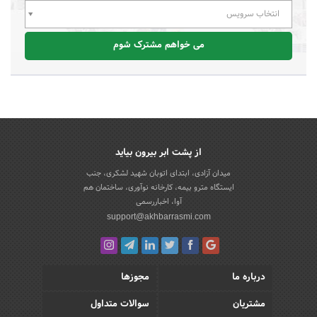
انتخاب سرویس
می خواهم مشترک شوم
از پشت ابر بیرون بیاید
میدان آزادی، ابتدای اتوبان شهید لشکری، جنب
ایستگاه مترو بیمه، کارخانه نوآوری، ساختمان هم
آوا، اخباررسمی
support@akhbarrasmi.com
درباره ما
مجوزها
مشتریان
سوالات متداول