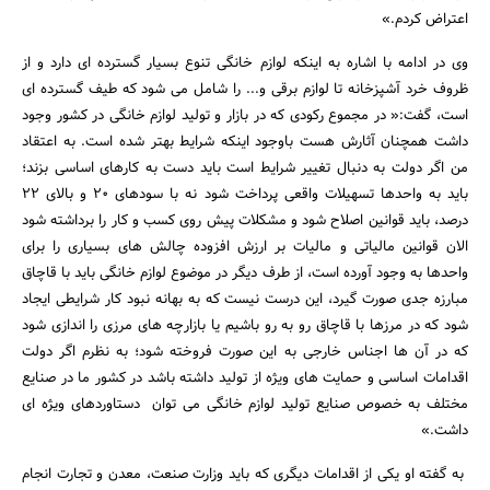
اعتراض کردم.»
وی در ادامه با اشاره به اینکه لوازم خانگی تنوع بسیار گسترده ای دارد و از
ظروف خرد آشپزخانه تا لوازم برقی و... را شامل می شود که طیف گسترده ای
است، گفت:« در مجموع رکودی که در بازار و تولید لوازم خانگی در کشور وجود
داشت همچنان آثارش هست باوجود اینکه شرایط بهتر شده است. به اعتقاد
من اگر دولت به دنبال تغییر شرایط است باید دست به کارهای اساسی بزند؛
باید به واحدها تسهیلات واقعی پرداخت شود نه با سودهای 20 و بالای 22
درصد، باید قوانین اصلاح شود و مشکلات پیش روی کسب و کار را برداشته شود
الان قوانین مالیاتی و مالیات بر ارزش افزوده چالش های بسیاری را برای
واحدها به وجود آورده است، از طرف دیگر در موضوع لوازم خانگی باید با قاچاق
مبارزه جدی صورت گیرد، این درست نیست که به بهانه نبود کار شرایطی ایجاد
شود که در مرزها با قاچاق رو به رو باشیم یا بازارچه های مرزی را اندازی شود
که در آن ها اجناس خارجی به این صورت فروخته شود؛ به نظرم اگر دولت
اقدامات اساسی و حمایت های ویژه از تولید داشته باشد در کشور ما در صنایع
مختلف به خصوص صنایع تولید لوازم خانگی می توان دستاوردهای ویژه ای
داشت.»
به گفته او یکی از اقدامات دیگری که باید وزارت صنعت، معدن و تجارت انجام