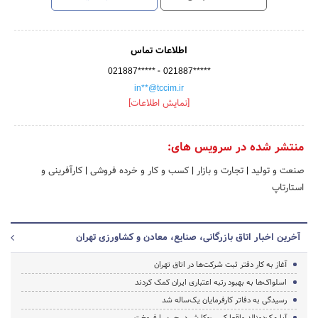
اطلاعات تماس
-
021887*****
021887*****
in**@tccim.ir
[نمایش اطلاعات]
منتشر شده در سرویس های:
صنعت و تولید
|
تجارت و بازار
|
کسب و کار و خرده فروشی
|
کارآفرینی و
استارتاپ
آخرین اخبار اتاق بازرگانی، صنایع، معادن و کشاورزی تهران
آغاز به کار دفتر ثبت شرکت‌ها در اتاق تهران
اسلواک‌ها به بهبود رتبه اعتباری ایران کمک کردند
رسیدگی به دفاتر کارفرمایان یک‌ساله شد
آیا مک‌دونالد واقعا کسب‌وکارش در چین را فروخت