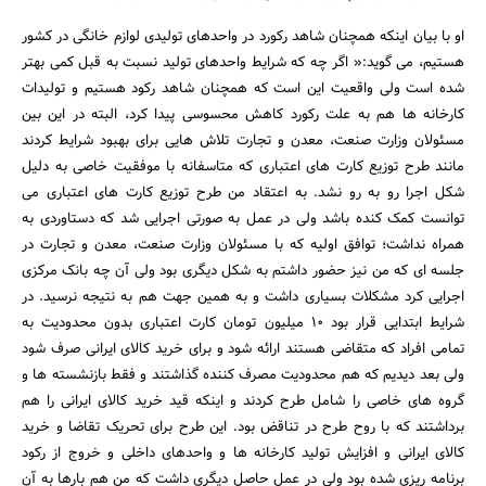
او با بیان اینکه همچنان شاهد رکورد در واحدهای تولیدی لوازم خانگی در کشور
هستیم، می گوید:« اگر چه که شرایط واحدهای تولید نسبت به قبل کمی بهتر
شده است ولی واقعیت این است که همچنان شاهد رکود هستیم و تولیدات
کارخانه ها هم به علت رکورد کاهش محسوسی پیدا کرد، البته در این بین
مسئولان وزارت صنعت، معدن و تجارت تلاش هایی برای بهبود شرایط کردند
مانند طرح توزیع کارت های اعتباری که متاسفانه با موفقیت خاصی به دلیل
شکل اجرا رو به رو نشد. به اعتقاد من طرح توزیع کارت های اعتباری می
توانست کمک کنده باشد ولی در عمل به صورتی اجرایی شد که دستاوردی به
همراه نداشت؛ توافق اولیه که با مسئولان وزارت صنعت، معدن و تجارت در
جلسه ای که من نیز حضور داشتم به شکل دیگری بود ولی آن چه بانک مرکزی
اجرایی کرد مشکلات بسیاری داشت و به همین جهت هم به نتیجه نرسید. در
جستجو
شرایط ابتدایی قرار بود 10 میلیون تومان کارت اعتباری بدون محدودیت به
تمامی افراد که متقاضی هستند ارائه شود و برای خرید کالای ایرانی صرف شود
ولی بعد دیدیم که هم محدودیت مصرف کننده گذاشتند و فقط بازنشسته ها و
گروه های خاصی را شامل طرح کردند و اینکه قید خرید کالای ایرانی را هم
برداشتند که با روح طرح در تناقض بود. این طرح برای تحریک تقاضا و خرید
کالای ایرانی و افزایش تولید کارخانه ها و واحدهای داخلی و خروج از رکود
برنامه ریزی شده بود ولی در عمل حاصل دیگری داشت که من هم بارها به آن