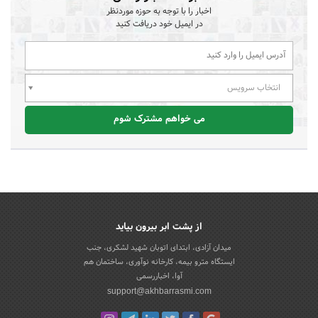
اخبار را با توجه به حوزه موردنظر
در ایمیل خود دریافت کنید
انتخاب سرویس
می خواهم مشترک شوم
از پشت ابر بیرون بیاید
میدان آزادی، ابتدای اتوبان شهید لشکری، جنب
ایستگاه مترو بیمه، کارخانه نوآوری، ساختمان هم
آوا، اخباررسمی
support@akhbarrasmi.com