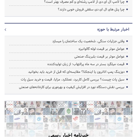
چرا لامپ ال ای دی از لامپ رشته‌ای و کم مصرف بهتر است؟
چرا پنل های ال ای دی سقفی فروش خوبی دارند؟
اخبار مرتبط با حوزه
وقتی جزئیات سنگی، شخصیت یک ساختمان را میسازد
عوامل موثر بر قیمت لوله گالوانیزه
عوامل موثر بر قیمت بلبرینگ صنعتی
قیمت میلگرد بستر در سه ماه پرالتهاب؛ از زبان تولیدکننده
دوزینگ پمپ اتاترون یا اینجکتا؟ مقایسه‌ای که قبل از خرید باید بخوانید
سیل پات چیست؟ بررسی کامل کاربرد، عملکرد، مزایا، قیمت و خرید سیل پات
بررسی نقش دستگاه نورد در افزایش کیفیت و بهره‌وری برای کارخانه‌های صنعتی
خبرنامه اخبار رسمی