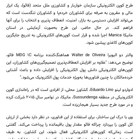
طرح کوپن الکترونیکی سازمان خواربار و کشاورزی ملل متحد (فائو)، یک ابزار
مالی و مقرون به صرفه برای کشاورزان خرده‌پا و کشاورزان تنگدست است که
می‌تواند افزایش دسترسی‌ به بازار، امنیت، انعطاف پذیری و انتخاب را برای آنها
فراهم ‌کند. در حال حاضر، این طرح به‌صورت آزمایشی در استان
مانیکا Manica اجرا شده و قرار است کوپن‌های الکترونیکی به تدریج جایگزین
کوپن‌های کاغذی پیشین شود.
والتر دو الیویرا Walter de Oliveira هماهنگ‌کننده برنامه MDG 1C فائو،
توضیح می‌دهد: "علاوه بر افزایش انعطاف‌پذیری تصمیم‌گیری‌های کشاورزان، این
کوپن‌های الکترونیکی دانش پول الکترونیکی را افزایش داده و باعث آشنایی
خرده‌مالکان با چنین فناوری‌ها به‌ویژه خدمات پول الکترونیک می‌شود."
ادواردو لینو Eduardo Lino، کشاورز محلی، از افرادی است که در راه‌اندازی کوپن
الکترونیکی در منطقه Sussundenga، مانیکا، در نوامبر سال 2015 شرکت کرده
و در مورد طرح جدید بسیار هیجان‌زده است.
جستجو
وی با درک این ساختار، برای استفاده از این فناوری، در نظر دارد بخشی از ارزش
کل کوپن را بپردازد چراکه فائو مقدار پول باقیمانده را پرداخت می‌کند. گفتنی
است، زمانی‌که کوپن‌های الکترونیکی فعال شوند، این کشاورز، به طیف