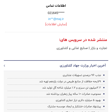
اطلاعات تماس
021645*****
in**@maj.ir
[نمایش اطلاعات]
منتشر شده در سرویس های:
تجارت و بازار
|
صنایع غذایی و کشاورزی
آخرین اخبار وزارت جهاد کشاورزی
جذب 96 درصدی تسهیلات عشایری
9لایحه حفاظت از منابع طبیعی در دولت یازدهم تهیه شد
2.2میلیون تن سبزی و 1.7 میلیارد شاخه گل تولید شد
ممنوعیت صادرات ۱۰ ساله پیاز زعفران برداشته شد
بهبود 5 میلیارد دلاری تراز تجاری کشاورزی
پیشنهاد صادرات خشکبار و ایجاد موسسه مشترک