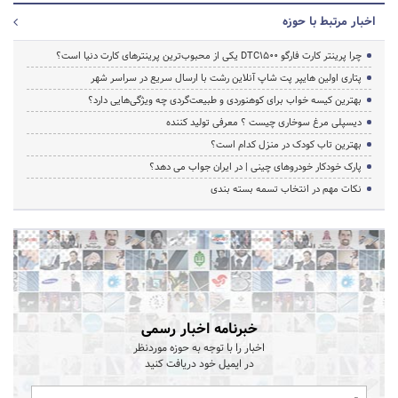
اخبار مرتبط با حوزه
چرا پرینتر کارت فارگو DTC1500 یکی از محبوب‌ترین پرینترهای کارت دنیا است؟
پتاری اولین هایپر پت شاپ آنلاین رشت با ارسال سریع در سراسر شهر
بهترین کیسه خواب برای کوهنوردی و طبیعت‌گردی چه ویژگی‌هایی دارد؟
دیسپلی مرغ سوخاری چیست ؟ معرفی تولید کننده
بهترین تاب کودک در منزل کدام است؟
پارک خودکار خودروهای چینی | در ایران جواب می دهد؟
نکات مهم در انتخاب تسمه بسته بندی
خبرنامه اخبار رسمی
اخبار را با توجه به حوزه موردنظر
در ایمیل خود دریافت کنید