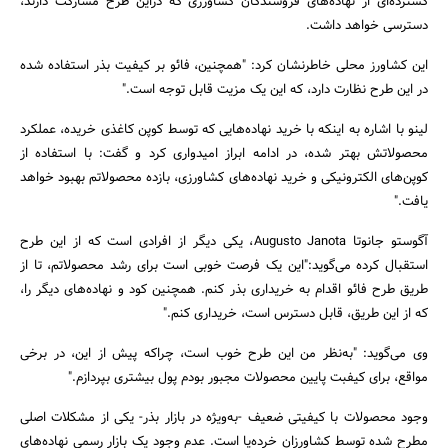
گسترده‌ای از نهاده‌‌های فروشندگان کشاورزی که دراین طرح مشارکت دارند،
دسترسی خواهد داشت.
این کشاورز محلی خاطرنشان کرد: "همچنین، فائو بر کیفیت بذر استفاده شده
در این طرح نظارت دارد، که این یک مزیت قابل توجه است."
لینو با اشاره به اینکه با خرید نهاده‌هایی که توسط کوپن کاغذی خریده، عملکرد
محصولاتش بهتر شده، در ادامه ابراز امیدواری کرد و گفت: با استفاده از
کوپن‌های الکترونیکی و خرید نهاده‌های کشاورزی، بازده محصولاتم بهبود خواهد
یافت."
آگوستو جانوتا Augusto Janota، یکی دیگر از افرادی است که از این طرح
استقبال کرده می‌گوید:"این یک فرصت خوبی است برای رشد محصولاتم، ‌تا از
طریق طرح فائو اقدام به خریداری بذر کنم. همچنین کود و نهاده‌های دیگر را،
که از این طریق، قابل دسترس است، خریداری کنم."
وی می‌گوید: "به‌نظر من این طرح خوب است، چراکه پیش از این، در برخی
مواقع،‌ برای کیفبت پایین محصولات مجبور بودم پول بیشتری بپردازم."
وجود محصولات با کیفیتی ضعیف -به‌ویژه در بازار بذر- یکی از مشکلات اصلی
مطرح شده توسط کشاورزان خرده‌پا است. عدم وجود یک بازار رسمی نهاده‌های