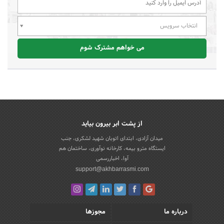
انتخاب سرویس
می خواهم مشترک شوم
از پشت ابر بیرون بیاید
میدان آزادی، ابتدای اتوبان شهید لشکری، جنب
ایستگاه مترو بیمه، کارخانه نوآوری، ساختمان هم
آوا، اخباررسمی
support@akhbarrasmi.com
درباره ما
مجوزها