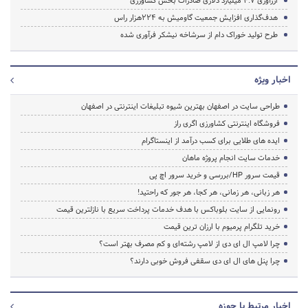
ارزآوری 4.7 میلیارد دلاری صادرات بخش کشاورزی
هدف‌گذاری افزایش جمعیت گاومیش به 224هزار راس
طرح تولید خوراک دام از سرشاخه نیشکر فرآوری شده
اخبار ویژه
طراحی سایت در اصفهان بهترین شیوه تبلیغات اینترنتی در اصفهان
فروشگاه اینترنتی کشاورزی اگری راز
ایده های طلایی برای کسب درآمد از اینستاگرام
خدمات سایت انجام پروژه ماهان
قیمت سرور HP/بررسی و خرید سرور اچ پی
هر زبانی، هر زمانی، هر کجا، هر جور که راحتید!
رونمایی از سایت بلوباکس با هدف خدمات پرداخت سریع با نازلترین قیمت
خرید تلگرام پرمیوم با ارزان ترین قیمت
چرا لامپ ال ای دی از لامپ رشته‌ای و کم مصرف بهتر است؟
چرا پنل های ال ای دی سقفی فروش خوبی دارند؟
اخبار مرتبط با حوزه