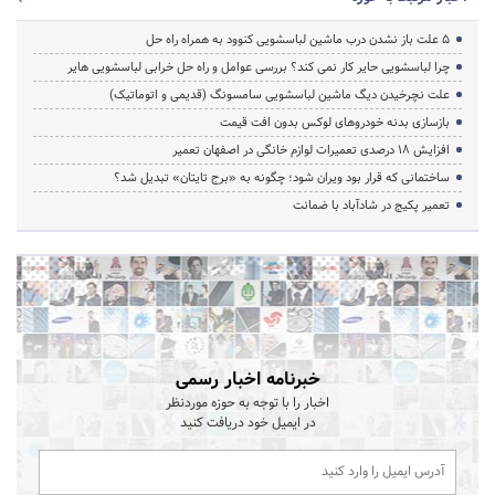
5 علت باز نشدن درب ماشین لباسشویی کنوود به همراه راه حل
چرا لباسشویی حایر کار نمی کند؟ بررسی عوامل و راه حل خرابی لباسشویی هایر
علت نچرخیدن دیگ ماشین لباسشویی سامسونگ (قدیمی و اتوماتیک)
بازسازی بدنه خودروهای لوکس بدون افت قیمت
افزایش ۱۸ درصدی تعمیرات لوازم خانگی در اصفهان تعمیر
ساختمانی که قرار بود ویران شود؛ چگونه به «برج تایتان» تبدیل شد؟
تعمیر پکیج در شادآباد با ضمانت
خبرنامه اخبار رسمی
اخبار را با توجه به حوزه موردنظر
در ایمیل خود دریافت کنید