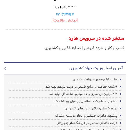
021645*****
in**@maj.ir
[نمایش اطلاعات]
منتشر شده در سرویس های:
کسب و کار و خرده فروشی
|
صنایع غذایی و کشاورزی
آخرین اخبار وزارت جهاد کشاورزی
جذب 96 درصدی تسهیلات عشایری
9لایحه حفاظت از منابع طبیعی در دولت یازدهم تهیه شد
2.2میلیون تن سبزی و 1.7 میلیارد شاخه گل تولید شد
ممنوعیت صادرات ۱۰ ساله پیاز زعفران برداشته شد
بهبود 5 میلیارد دلاری تراز تجاری کشاورزی
پیشنهاد صادرات خشکبار و ایجاد موسسه مشترک
عرضه کالاهای‌ اساسی در فروشگاه‌های زنجیره‌ای