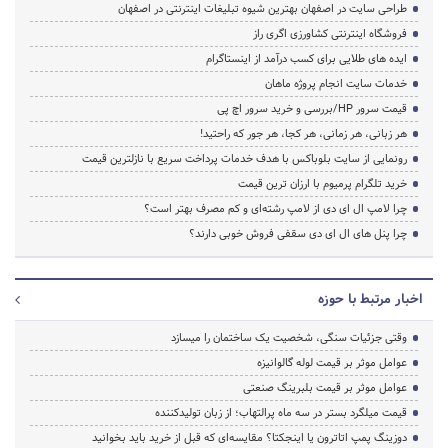
طراحی سایت در اصفهان بهترین شیوه تبلیغات اینترنتی در اصفهان
فروشگاه اینترنتی کشاورزی اگری راز
ایده های طلایی برای کسب درآمد از اینستاگرام
خدمات سایت انجام پروژه ماهان
قیمت سرور HP/بررسی و خرید سرور اچ پی
هر زبانی، هر زمانی، هر کجا، هر جور که راحتید!
رونمایی از سایت بلوباکس با هدف خدمات پرداخت سریع با نازلترین قیمت
خرید تلگرام پرمیوم با ارزان ترین قیمت
چرا لامپ ال ای دی از لامپ رشته‌ای و کم مصرف بهتر است؟
چرا پنل های ال ای دی سقفی فروش خوبی دارند؟
اخبار مرتبط با حوزه
وقتی جزئیات سنگی، شخصیت یک ساختمان را میسازد
عوامل موثر بر قیمت لوله گالوانیزه
عوامل موثر بر قیمت بلبرینگ صنعتی
قیمت میلگرد بستر در سه ماه پرالتهاب؛ از زبان تولیدکننده
دوزینگ پمپ اتاترون یا اینجکتا؟ مقایسه‌ای که قبل از خرید باید بخوانید