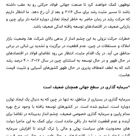
نوظهور، کمک خواهند کرد تا صنعت جهانی فولاد حرکتی رو به عقب داشته
باشد تا مسیر مثبت رشد برای سال 2016 و بعد از آن رخ دهد. ما انتظار داریم
که حرکت رشد در زمان حاضر به خاطر ایجاد تعادل دوباره ادامه دار برای چین و
بازیابی ضعیف در اقتصادهای توسعه یافته اندکی ضعیف باشد.
خطرات حرکت نزولی به این چشم انداز از بدهی بالای شرکت ها، وضعیت بازار
املاک و مستغلات در چین، عدم قطعیت در برگزیت و تشدید بی ثباتی در برخی
مناطق می آید. در یک اقدام مثبت، انتظار می رود تقاضای فولاد در اقتصادهای
در حال ظهور و در حال توسعه به استثنای چین در سال 2017، 4.0 درصد رشد
کند که به لطف انعطاف پذیری در حال ظهور کشورهای آسیایی و تثبیت قیمت
جستجو
هاست.
*سرمایه گذاری در سطح جهانی همچنان ضعیف است
سرمایه گذاری در بسیاری از مناطق، نه تنها در چین که به دنبال یک ایجاد توازن
دوباره است، تسلیم شده است. در کشورهای توسعه یافته با وجود نرخ بهره
مدام پایین و سرمایه گذاری خصوصی ضعیف، چشم انداز بدبینانه در تقاضا برای
آینده و عدم قطعیت ادامه دار باقی مانده است. برای کمک به این ماجرا دولت
های محدودیت های سیاست پولی و مالی را ترک کردند تا افزایش سرمایه
گذاری ایجاد شود. در بیشتر اقتصادهای در حال ظهور و در حال توسعه، قیمت