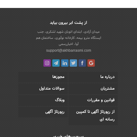
از پشت ابر بیرون بیاید
میدان آزادی، ابتدای اتوبان شهید لشکری، جنب
ایستگاه مترو بیمه، کارخانه نوآوری، ساختمان هم
آوا، اخباررسمی
support@akhbarrasmi.com
درباره ما
مجوزها
مشتریان
سوالات متداول
قوانین و مقررات
وبلاگ
از رپورتاژ آگهی تا کمپین
رپورتاژ آگهی
رسانه ای
سرویس‌های خبری