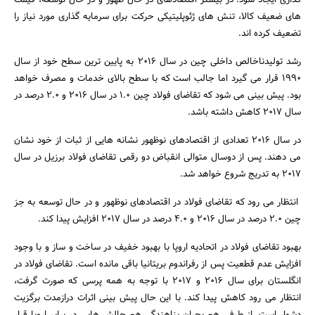
های ضعیف کالا، تنش های ژئوپلیتیکی حرکت برای سرمایه گذاری مورد نیاز را
تضعیف کرده اند.
رشد تولیدناخالص داخلی چین در سال 2016 به پایین ترین سطح خود از سال
1990 قرار می گیرد اما جالب است که با سطح بالای خدمات و مصرف خواهد
بود. پیش بینی می شود که تقاضای فولاد چین 1.0 در سال 2016 و 2.0 درصد در
سال 2017 کاهش داشته باشد.
در سال 2016 تعدادی از اقتصادهای نوظهور نشانه هایی از ثبات از خود نشان
می دهند. پس از دوسال متوالی انقباض دو رقمی تقاضای فولاد برزیل در سال
2017 به تدریج شروع خواهد شد.
انتظار می رود که تقاضای فولاد در اقتصادهای نوظهور و در حال توسعه به جز
چین 2.0 درصد در سال 2016 و 4.0 درصد در سال 2017 افزایش پیدا کند.
بهبود تقاضای فولاد در اتحادیه اروپا با بهبود خفیف در ساخت و ساز و با وجود
افزایش عدم قطعیت پس از رفراندوم بریتانیا باقی مانده است. تقاضای فولاد در
انگلستان برای سال 2016 و 2017 با توجه به همه پرسی که صورت گرفت،
انتظار می رود کاهش پیدا کند. با این حال پیش بینی اثرات درازمدت برگزیت
دشوار است. از طرفی هم بحران پناهندگی هم چالش هایی در برابر اروپا قرار