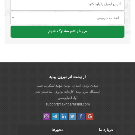
انتخاب سرویس
می خواهم مشترک شوم
از پشت ابر بیرون بیاید
میدان آزادی، ابتدای اتوبان شهید لشکری، جنب
ایستگاه مترو بیمه، کارخانه نوآوری، ساختمان هم
آوا، اخباررسمی
support@akhbarrasmi.com
درباره ما
مجوزها