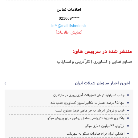
اطلاعات تماس
021669*****
in**@mail.fisheries.ir
[نمایش اطلاعات]
منتشر شده در سرویس های:
صنایع غذایی و کشاورزی
|
کارآفرینی و استارتاپ
آخرین اخبار سازمان شیلات ایران
جذب 8میلیارد تومان تسهیلات آبزی‌پروری در مازندران
تنها ۶۵ درصد اعتبارات مکانیزاسیون کشاورزی جذب شد
خرید و فروش آبزیان به جز ماهی قرمز ممنوع است
واگذاری ۸هزارهکتاراراضی ساحل بوشهر برای پرورش میگو
ارزآوری 36میلیون دلاری میگو
آمادگی ایران برای صادرات میگو به نیوزیلند