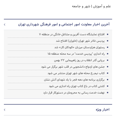
علم و آموزش
|
شهر و جامعه
آخرین اخبار معاونت امور اجتماعی و امور فرهنگی شهرداری تهران
افتتاح نمایشگاه دست آفرین و مشاغل خانگی در منطقه 7
پردیس تئاتر شهر تهران (خاوران) افتتاح شد
رستوران هزاردستان میزبان «کودکان کار» شد
راه اندازی "پردیس خدمت" در سه محله منطقه 15
برپایی گذر انقلاب در روز راهپیمایی 22 بهمن
جشن های ازدواج دانشجویی در قلب شهر برگزار می شود
کتاب نیم رخ محله های شهر تهران منتشر می شود
برگزاری برنامه های دهه فجر با یاد شهدای آتش نشان
کشتی کتاب در باغ کتاب تهران راه اندازی می شود
نهضت خدمت رسانی به محرومان در دستورکار قرار دارد
اخبار ویژه