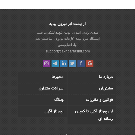
از پشت ابر بیرون بیاید
میدان آزادی، ابتدای اتوبان شهید لشکری، جنب
ایستگاه مترو بیمه، کارخانه نوآوری، ساختمان هم
آوا، اخباررسمی
support@akhbarrasmi.com
درباره ما
مجوزها
مشتریان
سوالات متداول
قوانین و مقررات
وبلاگ
از رپورتاژ آگهی تا کمپین
رپورتاژ آگهی
رسانه ای