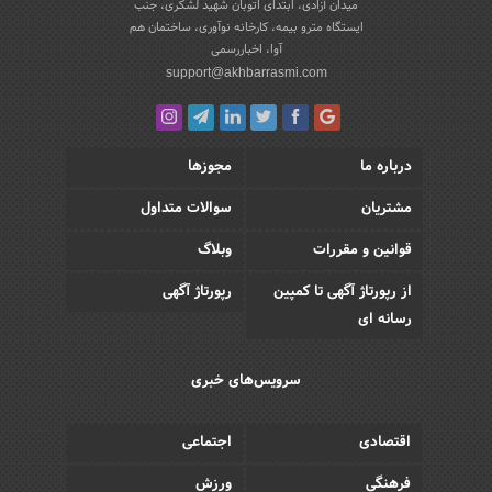
میدان آزادی، ابتدای اتوبان شهید لشکری، جنب
ایستگاه مترو بیمه، کارخانه نوآوری، ساختمان هم
آوا، اخباررسمی
support@akhbarrasmi.com
درباره ما
مجوزها
مشتریان
سوالات متداول
قوانین و مقررات
وبلاگ
از رپورتاژ آگهی تا کمپین
رپورتاژ آگهی
رسانه ای
سرویس‌های خبری
اقتصادی
اجتماعی
فرهنگی
ورزش