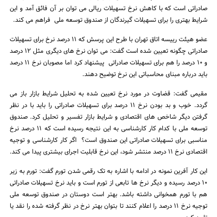
صادراتی است که با کاهش نرخ تسهیلات ریالی می توان بر آن فائق آمد و این
شرایط بهتری را برای تسهیلات گیرندگان از صندوق توسعه ملی فراهم می کند.
عضو هیئت رییسه اتاق تهران با طرح این پرسش که 11 درصد نرخ برای تسهیلات
صادراتی چگونه تعیین شده است گفت: می توان نرخ های دیگری مثل 12 درصد
و 10 درصد را هم برای تسهیلات صادراتی پیشنهاد کرد اما مصوبان نرخ 11 درصد
باید درباره مبنای محاسباتی این نرخ توضیح دهند.
مقیمی گفت: قضاوت در مورد نرخ تعیین شده به تحلیل شرایط بازار باز می
جستجو
گردد. خوب و بد بودن نرخ 11 درصد برای تسهیلات صادراتی را باید با در نظر
گرفتن دیگر شاخص های اقتصادی و شرایط بازار تفسیر و تحلیل کرد. صندوق
توسعه ملی با کدام کار کارشناسی به این نتیجه رسیده است که 11 درصد نرخ
مناسبی برای تسهیلات صادراتی این صندوق است؟ اگر کار کارشناسی و توجیه
اقتصادی نرخ 11 درصد منتشر شود، این نرخ قابلیت اجرای بیشتری پیدا می کند.
این کار آفرین نمونه در ادامه با اشاره به تک رقمی شدن تورم گفت: تورم به زیر
10 درصد رسیده و دیگر نرخ ها تابعی از تورم است و باید نرخ تسهیلات صادراتی
هم با تورم همخوانی داشته باشد. بهتر است دوستان در صندوق توسعه ملی
توجیه نرخ 11 درصد را اعلام کنند تا بتوان بهتر نرخ در نظر گرفته شده را نقد یا