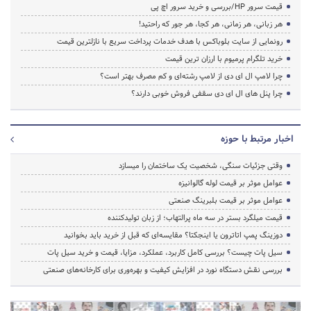
قیمت سرور HP/بررسی و خرید سرور اچ پی
هر زبانی، هر زمانی، هر کجا، هر جور که راحتید!
رونمایی از سایت بلوباکس با هدف خدمات پرداخت سریع با نازلترین قیمت
خرید تلگرام پرمیوم با ارزان ترین قیمت
چرا لامپ ال ای دی از لامپ رشته‌ای و کم مصرف بهتر است؟
چرا پنل های ال ای دی سقفی فروش خوبی دارند؟
اخبار مرتبط با حوزه
وقتی جزئیات سنگی، شخصیت یک ساختمان را میسازد
عوامل موثر بر قیمت لوله گالوانیزه
عوامل موثر بر قیمت بلبرینگ صنعتی
قیمت میلگرد بستر در سه ماه پرالتهاب؛ از زبان تولیدکننده
دوزینگ پمپ اتاترون یا اینجکتا؟ مقایسه‌ای که قبل از خرید باید بخوانید
سیل پات چیست؟ بررسی کامل کاربرد، عملکرد، مزایا، قیمت و خرید سیل پات
بررسی نقش دستگاه نورد در افزایش کیفیت و بهره‌وری برای کارخانه‌های صنعتی