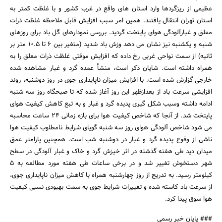
عظیمی از ریزگردها وارد استان های واقع در غرب کشور و با غلظت کمتر به
استان تهران انتقال یافتند. همین امر سبب افزایش قابل ملاحظه غلظت ذرات
معلق و غبارآلودگی هوای پایتخت گردید. بررسی نمودارهای گل باد برای روزهای
شنبه و یکشنبه نیز نشان می دهد وزش باد شدید (متغیر بین 6 تا 10.5 متر بر
ثانیه) از سمت نواحی غربی رخ داده که افزایش موقتی غلظت ذرات معلق را به
همراه داشته است. شایان ذکر است، منشأ عمده گرد و غبار مشاهده شده
خارجی گزارش شده است. با افزایش میزان ناپایداری جوی در روز دوشنبه، روند
جستجو
افزایشی سرعت باد از بعدازظهر این روز آغاز شده که تا صبحگاه روز سه شنبه
ادامه داشته وسبب شکل گیری پدیده گرد و غبار و به تبع کاهش کیفیت هوای
پایتخت شد. از آنجا که شاخص کیفیت هوا برای بازه زمانی 24 ساعت محاسبه
می شود شاخص آلودگی هوای روز سه شنبه گویای شرایط نامطلوب کیفیت هوا
ناشی از وقوع پدیده گرد و غبار در دوشنبه شب است. همچنین پارامتر عمق
میدان دید طی هفته گذشته در اثر خیزش گرد و خاک و غبار آلودگی در سطح
شهر دستخوش تغییر شد و در برخی ساعات طی هفته مورد مطالعه به 5
کیلومتر رسید. به تدریج از روز چهارشنبه همراه با کاهش میزان ناپایداری جوی،
از سرعت باد کاسته شده و تغییرات شرایط جوی به سمت بهبودی نسبی کیفیت
هوا سوق پیدا کرد.
### پایان خبر رسمی