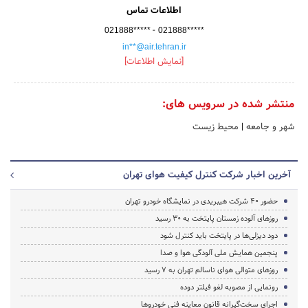
اطلاعات تماس
-
021888*****
021888*****
in**@air.tehran.ir
[نمایش اطلاعات]
منتشر شده در سرویس های:
شهر و جامعه
|
محیط زیست
آخرین اخبار شرکت کنترل کیفیت هوای تهران
حضور 40 شرکت هیبریدی در نمایشگاه خودرو تهران
روزهای آلوده زمستان پایتخت به 30 رسید
دود دیزلی‌ها در پایتخت باید کنترل شود
پنجمین همایش ملی آلودگی هوا و صدا
روزهای متوالی هوای ناسالم تهران به 7 رسید
رونمایی از مصوبه لغو فیلتر دوده
اجرای سخت‌گیرانه قانون معاینه فنی خودروها