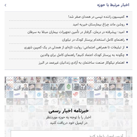
اخبار مرتبط با حوزه
کمیسیون راننده تپسی در همدان صفر شد!
روشن ماند چراغ بیمارستان خیریه امید
امید؛ پیشرفته در درمان، گرفتار در تأمین تجهیزات بیماران مبتلا به سرطان
راهنمای کامل استخدام پرستار کودک در نیاوران
از تبلیغات تا همراهی اجتماعی؛ روایت تازه‌ای از همدلی در یک کمپین شهری
چگونه به پرستار کودک اعتماد کنیم؟ راهنمای کامل برای والدین
اهتمام نیکوکار صنعت ساختمان به آزادی زندانیان غیرعمد در البرز
خبرنامه اخبار رسمی
اخبار را با توجه به حوزه موردنظر
در ایمیل خود دریافت کنید