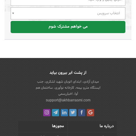
انتخاب سرویس
می خواهم مشترک شوم
از پشت ابر بیرون بیاید
میدان آزادی، ابتدای اتوبان شهید لشکری، جنب
ایستگاه مترو بیمه، کارخانه نوآوری، ساختمان هم
آوا، اخباررسمی
support@akhbarrasmi.com
درباره ما
مجوزها