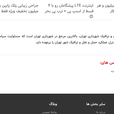
تغییره😍😍 با 10 میلیون و هر
اینترنت LTE پیشگامان رو با 4
ار
قسط از اسنپ پی + ترب پی بخر
میلیون تخفیف ویژه فقط 35 ✨
😍
 ترافیک شهرداری تهران، بالاترین مرجع در شهرداری تهران است که مسئولیت سیا
نترل عملکرد حمل و نقل و ترافیک شهر تهران را برعهده دارد.
س های:
ت
سایر بخش ها
وبلاگ
درباره ما
روابط عمومی