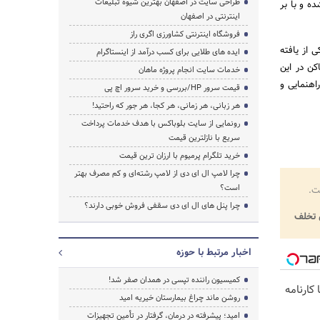
طراحی سایت در اصفهان بهترین شیوه تبلیغات
ه و با بر
اینترنتی در اصفهان
فروشگاه اینترنتی کشاورزی اگری راز
 از یافته
ایده های طلایی برای کسب درآمد از اینستاگرام
کن در این
خدمات سایت انجام پروژه ماهان
هنمایی و
قیمت سرور HP/بررسی و خرید سرور اچ پی
هر زبانی، هر زمانی، هر کجا، هر جور که راحتید!
رونمایی از سایت بلوباکس با هدف خدمات پرداخت
سریع با نازلترین قیمت
خرید تلگرام پرمیوم با ارزان ترین قیمت
چرا لامپ ال ای دی از لامپ رشته‌ای و کم مصرف بهتر
است؟
ت.
چرا پنل های ال ای دی سقفی فروش خوبی دارند؟
تخلف
اخبار مرتبط با حوزه
کمیسیون راننده تپسی در همدان صفر شد!
کارنامه
روشن ماند چراغ بیمارستان خیریه امید
امید؛ پیشرفته در درمان، گرفتار در تأمین تجهیزات