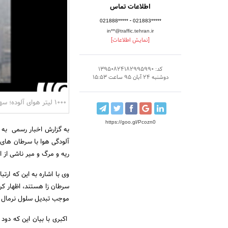
اطلاعات تماس
-
021888*****
021883*****
in**@traffic.tehran.ir
[نمایش اطلاعات]
کد: 13950824182995990
دوشنبه 24 آبان 95 ساعت 15:53
1000 لیتر هوای آلوده؛ سهم روزانه هر شهروند
https://goo.gl/Pcozn0
به گزارش اخبار رسمی به 
آلودگی هوا با سرطان ‌های
ریه و مرگ و میر ناشی از ای
وی با اشاره به این که ارت
سرطان زا هستند، اظهار کر
موجب تبدیل سلول نرمال ب
اکبری با بیان این که دود