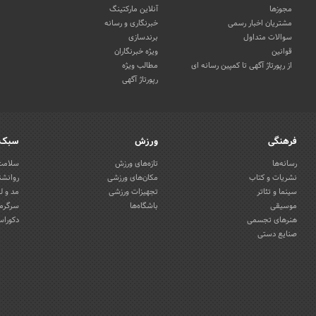
مجوزها
آنلاین مارکتینگ
مشتریان اخبار رسمی
خبرنگاری و رسانه
سوالات متداول
برندسازی
قوانین
ویژه خبرنگاران
از رپورتاژ آگهی تا کمپین رسانه ای
مطالب ویژه
رپورتاژ آگهی
فرهنگی
ورزش
سبک 
رسانه‌ها
تازه‌های ورزش
سلامت 
نشریات و کتاب
مکان‌های ورزشی
روانشن
سینما و تئاتر
تجهیزات ورزشی
مد و ل
موسیقی
باشگاه‌ها
سرگرمی
هنرهای تجسمی
دکوراس
صنایع دستی