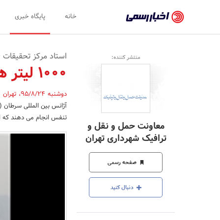
اخبار
خانه
پایگاه خبری
رسمی
-
استاد مرکز تحقیقات س
منتشر کننده:
اخبار
1000 لیتر هوای آلوده؛ سهم روزانه هر شهروند
تایید
دوشنبه 95/8/24
،
تهران
,
شده
شرکت‌ها،
تنفس انجام می دهند که اگ
معاونت حمل و نقل و
سازمان‌ها
ترافیک شهرداری تهران
و
صفحه رسمی
روابط
عمومی‌ها
دنبال کنید