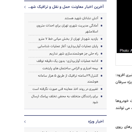
آخرین اخبار معاونت حمل و نقل و ترافیک شهرداری تهران
آتش نشانان شهید هستند
آمادگی مدیریت شهری تهران برای احداث متروی
جستجو
اسلامشهر
بازدید شهردار تهران از بخش میانی خط 7 مترو
پایان عملیات آواربرداری؛ آغاز عملیات شناسایی
راه حلی جز هوشمندسازی شهر نداریم
ادامه عملیات آواربرداری؛ بدون یک دقیقه توقف
بیمه اجباری و الزامی ساختمان های پایتخت
ری افزود:
کنترل24ساعته ترافیک از طریق 5 هزار سامانه
یژه سرطان
هوشمند
تغییری در روند اخذ معاینه فنی صورت نگرفته است
برای رانندگان متخلف به محض تخلف پیامک ارسال
ت خودروها
شود
می توانند
اخبار ویژه
رهای ریوی