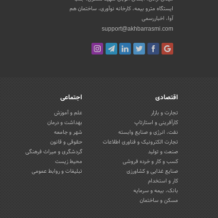
ایستگاه مترو بیمه، کارخانه نوآوری، ساختمان هم
آوا، اخباررسمی
support@akhbarrasmi.com
اقتصادی
اجتماعی
تجارت و بازار
علم و آموزش
کارآفرینی و استارتاپ
بهداشت و درمان
نفت، انرژی و صنایع وابسته
شهر و جامعه
تجارت الکترونیک و فناوری اطلاعات
حقوقی و قانون
صنعت و تولید
گردشگری و میراث فرهنگی
کسب و کار و خرده فروشی
محیط زیست
صنایع غذایی و کشاورزی
تبلیغات و روابط عمومی
کار و استخدام
بانک، بیمه و سرمایه
مسکن و ساختمان