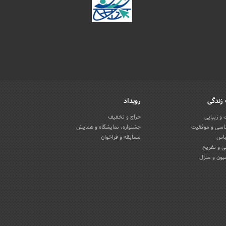
زندگی
رویداد
و زیبایی
حراج و تخفیف
اسی و موفقیت
جشنواره، نمایشگاه و همایش
باس
مسابقه و فراخوان
 و تفریح
یون و منزل