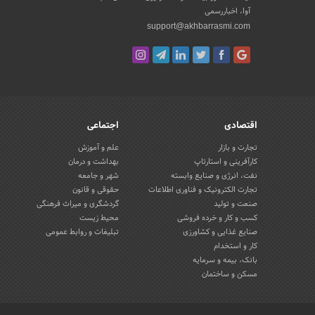
آوا، اخباررسمی
support@akhbarrasmi.com
اقتصادی
اجتماعی
تجارت و بازار
علم و آموزش
کارآفرینی و استارتاپ
بهداشت و درمان
نفت، انرژی و صنایع وابسته
شهر و جامعه
تجارت الکترونیک و فناوری اطلاعات
حقوقی و قانون
صنعت و تولید
گردشگری و میراث فرهنگی
کسب و کار و خرده فروشی
محیط زیست
صنایع غذایی و کشاورزی
تبلیغات و روابط عمومی
کار و استخدام
بانک، بیمه و سرمایه
مسکن و ساختمان