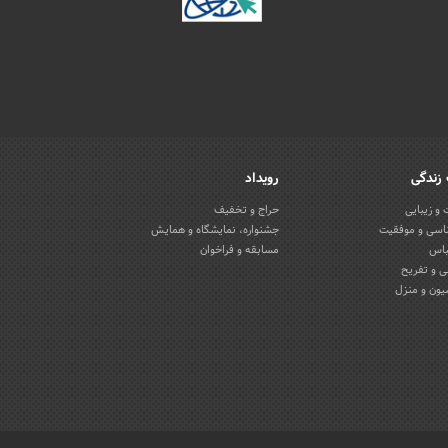
زندگی
رویداد
و زیبایی
حراج و تخفیف
اسی و موفقیت
جشنواره، نمایشگاه و همایش
باس
مسابقه و فراخوان
 و تفریح
یون و منزل