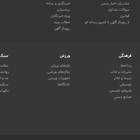
مشتریان اخبار رسمی
خبرنگاری و رسانه
سوالات متداول
برندسازی
قوانین
ویژه خبرنگاران
از رپورتاژ آگهی تا کمپین رسانه ای
مطالب ویژه
رپورتاژ آگهی
فرهنگی
ورزش
سبک 
رسانه‌ها
تازه‌های ورزش
سلامت 
نشریات و کتاب
مکان‌های ورزشی
روانشن
سینما و تئاتر
تجهیزات ورزشی
مد و ل
موسیقی
باشگاه‌ها
سرگرمی
هنرهای تجسمی
دکوراس
صنایع دستی