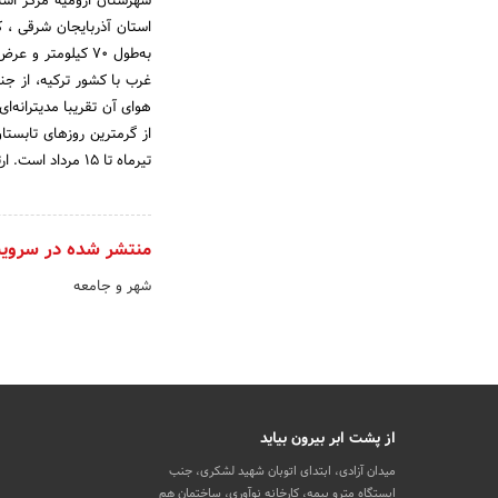
شهرستان ارومیه مرکز است
استان آذربایجان شرقی ، 
غرب با کشور ترکیه، از ج
هوای آن تقریبا مدیترانه‌ا
تیرماه تا 15 مرداد است. ارتفاع این شهر از سطح دریاهای آزاد 1332 متر است.
منتشر شده در سروی
شهر و جامعه
از پشت ابر بیرون بیاید
میدان آزادی، ابتدای اتوبان شهید لشکری، جنب
ایستگاه مترو بیمه، کارخانه نوآوری، ساختمان هم