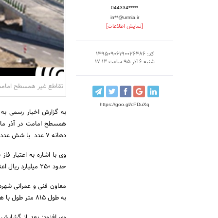
044334*****
in**@urmia.ir
[نمایش اطلاعات]
کد: 13950906190026386
شنبه 6 آذر 95 ساعت 17:13
تقاطع غیر همسطح امامت 
https://goo.gl/cPDuXq
به گزارش اخبار رسمی به ن
دهانه 7 عدد با شش عددپایه پی عمیق، تعداد شمعها 54 عدد، سیستم عرشه دال مجوف پیوسته با پایه ها است.
وی با اشاره به اعتبار فا
حدود 250 میلیارد ریال اعتبار صرف شده است.
معاون فنی و عمرانی شهردار
به طول 815 متر طول با هدف روان سازی ترافیک در تیرماه 92 آغاز و درسال 93 به بهره برداری رسید .
وی افزود: بعد از گشایش 