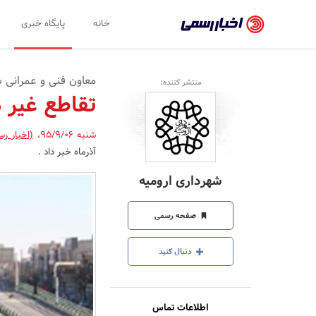
اخبار
خانه
پایگاه خبری
رسمی
-
معاون فنی و عمرانی ش
منتشر کننده:
اخبار
تقاطع غیر 
تایید
شنبه 95/9/06
،
(اخبار رس
شده
آذرماه خبر داد .
شرکت‌ها،
شهرداری ارومیه
سازمان‌ها
و
صفحه رسمی
روابط
دنبال کنید
عمومی‌ها
اطلاعات تماس