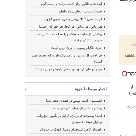
ایده های طلایی برای کسب درآمد از اینستاگرام
خدمات سایت انجام پروژه ماهان
قیمت سرور HP/بررسی و خرید سرور اچ پی
هر زبانی، هر زمانی، هر کجا، هر جور که راحتید!
رونمایی از سایت بلوباکس با هدف خدمات پرداخت
سریع با نازلترین قیمت
ت.
خرید تلگرام پرمیوم با ارزان ترین قیمت
تخلف
چرا لامپ ال ای دی از لامپ رشته‌ای و کم مصرف بهتر
است؟
چرا پنل های ال ای دی سقفی فروش خوبی دارند؟
از
اخبار مرتبط با حوزه
کمیسیون راننده تپسی در همدان صفر شد!
خرید
روشن ماند چراغ بیمارستان خیریه امید
امید؛ پیشرفته در درمان، گرفتار در تأمین تجهیزات
بیماران مبتلا به سرطان
راهنمای کامل استخدام پرستار کودک در نیاوران