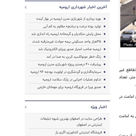
آخرین اخبار شهرداری ارومیه
بهره برداری از شهربازی مدرن ارومیه در بهار آینده
تولید بوته درخت و درختچه مقاوم به کم آبی
جستجو
محل پایش متکدیان و گرمخانه ارومیه راه اندازی شد
35هزار واحد مسکونی بیمه حوادث غیرمترقبه شدند
ارومیه صاحب امتیاز صدور ویزای الکترونیک شد
زنگ خطر مونواکسید کربن به صدا در آمد
پیشرفت 40 درصدی پروژه شهربازی مدرن ارومیه
تقاطع غیر
سرمایه‌گذاری و گردشگری در اولویت بودجه ۹۶ ارومیه
 آذر ماه ، گفت: این تقاطع شامل دو روگذر که هرروگذر به طول 134 متر و با عرض 9 متر، تعداد
تداوم عملیات اجرایی در پارک سلامت ارومیه
صدور ویزا در فرورگاه ارومیه برای مهمانان خارجی
 امامت در
اخبار ویژه
ی به امامت
طراحی سایت در اصفهان بهترین شیوه تبلیغات
اینترنتی در اصفهان
فروشگاه اینترنتی کشاورزی اگری راز
ذر از سمت