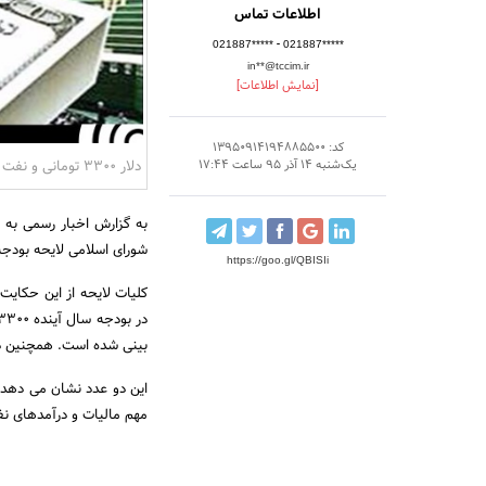
اطلاعات تماس
-
021887*****
021887*****
in**@tccim.ir
[نمایش اطلاعات]
کد: 13950914194885500
دلار 3300 تومانی و نفت 50 دلاری
یک‌شنبه 14 آذر 95 ساعت 17:44
به گزارش اخبار رسمی به 
شورای اسلامی لایحه بودجه سال 1396 را به رئیس مجلس شورای اس
https://goo.gl/QBISIi
بینی شده است. همچنین درآمدهای نفتی دولت نیز
این دو عدد نشان می دهد 
مهم مالیات و درآمدهای نفتی در مجموع 230 هزار 