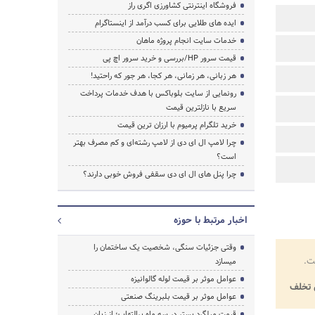
فروشگاه اینترنتی کشاورزی اگری راز
ایده های طلایی برای کسب درآمد از اینستاگرام
خدمات سایت انجام پروژه ماهان
قیمت سرور HP/بررسی و خرید سرور اچ پی
هر زبانی، هر زمانی، هر کجا، هر جور که راحتید!
رونمایی از سایت بلوباکس با هدف خدمات پرداخت
سریع با نازلترین قیمت
خرید تلگرام پرمیوم با ارزان ترین قیمت
چرا لامپ ال ای دی از لامپ رشته‌ای و کم مصرف بهتر
است؟
چرا پنل های ال ای دی سقفی فروش خوبی دارند؟
اخبار مرتبط با حوزه
وقتی جزئیات سنگی، شخصیت یک ساختمان را
ت.
میسازد
عوامل موثر بر قیمت لوله گالوانیزه
تخلف
عوامل موثر بر قیمت بلبرینگ صنعتی
قیمت میلگرد بستر در سه ماه پرالتهاب؛ از زبان