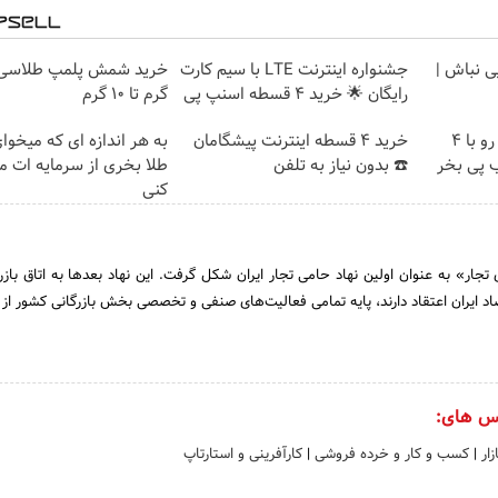
یی نباش |
جشنواره اینترنت LTE با سیم کارت
رایگان 🌟 خرید 4 قسطه اسنپ پی
گرم تا ۱۰ گرم
اینترنت LTE پیشگامان رو با 4
خرید 4 قسطه اینترنت پیشگامان
به هر اندازه ای که میخوا
 پی بخر
☎️ بدون نیاز به تلفن
طلا بخری از سرمایه ات 
کنی
وکلای تجار» به عنوان اولین نهاد حامی تجار ایران شکل گرفت. این نهاد بعدها به اتاق بازر
صاد ایران اعتقاد دارند، پایه تمامی فعالیت‌های صنفی و تخصصی بخش بازرگانی کشور از 
س های:
زار
|
کسب و کار و خرده فروشی
|
کارآفرینی و استارتاپ