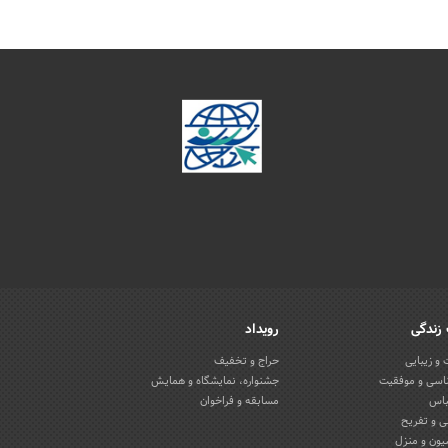
زندگی
رویداد
و زیبایی
حراج و تخفیف
اسی و موفقیت
جشنواره، نمایشگاه و همایش
باس
مسابقه و فراخوان
 و تفریح
یون و منزل