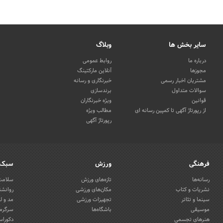
سایر بخش ها
وبلاگ
درباره ما
روابط عمومی
مجوزها
آنلاین مارکتینگ
مشتریان اخبار رسمی
خبرنگاری و رسانه
سوالات متداول
برندسازی
قوانین
ویژه خبرنگاران
از رپورتاژ آگهی تا کمپین رسانه ای
مطالب ویژه
رپورتاژ آگهی
فرهنگی
ورزش
سبک 
رسانه‌ها
تازه‌های ورزش
سلامت 
نشریات و کتاب
مکان‌های ورزشی
روانشن
سینما و تئاتر
تجهیزات ورزشی
مد و ل
موسیقی
باشگاه‌ها
سرگرمی
هنرهای تجسمی
دکوراس