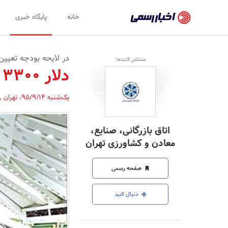
اخبار
خانه
پایگاه خبری
رسمی
-
در لایحه بودجه تعیی
منتشر کننده:
اخبار
دلار 3300 تومانی و نفت 50 دلاری
تایید
یک‌شنبه 95/9/14
،
تهران
,
شده
شرکت‌ها،
اتاق بازرگانی، صنایع،
سازمان‌ها
معادن و کشاورزی تهران
و
صفحه رسمی
روابط
عمومی‌ها
دنبال کنید