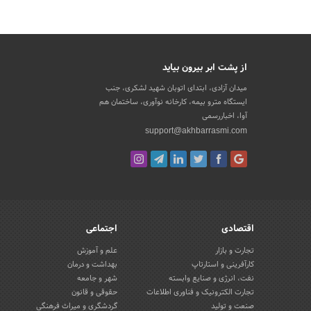
از پشت ابر بیرون بیاید
میدان آزادی، ابتدای اتوبان شهید لشکری، جنب
ایستگاه مترو بیمه، کارخانه نوآوری، ساختمان هم
آوا، اخباررسمی
support@akhbarrasmi.com
اقتصادی
اجتماعی
تجارت و بازار
علم و آموزش
کارآفرینی و استارتاپ
بهداشت و درمان
نفت، انرژی و صنایع وابسته
شهر و جامعه
تجارت الکترونیک و فناوری اطلاعات
حقوقی و قانون
صنعت و تولید
گردشگری و میراث فرهنگی