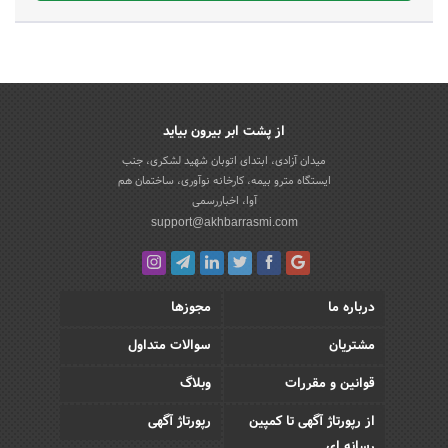
از پشت ابر بیرون بیاید
میدان آزادی، ابتدای اتوبان شهید لشکری، جنب
ایستگاه مترو بیمه، کارخانه نوآوری، ساختمان هم
آوا، اخباررسمی
support@akhbarrasmi.com
درباره ما
مجوزها
مشتریان
سوالات متداول
قوانین و مقررات
وبلاگ
از رپورتاژ آگهی تا کمپین
رپورتاژ آگهی
رسانه ای