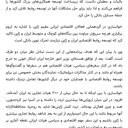
باثبات و مطمئن دانست که زیرساخت توسعه همکاری‌های بزرگ کشورها را
فراهم می‌کنند و لذا باید برای حل مشکلات آنها در توسعه روابط تلاش کرد و از
جمله مسایل بانکی را حل کرد.
خوانساری در گردهمایی فعالان اقتصادی ایرانی مقیم ژاپن با اشاره به لزوم
برقراری هرچه سریع‌تر مراوده بین بنگاه‌های کوچک و متوسط ایران و ژاپن تاکید
کرد که توسعه روابط اقتصادی ایران و ژاپن نیازمند تحرک نوین بانکی است.
وی با بیان این که هدف برنامه‌هایی از این دست تبادل نظر میان دو طرف
است، گفت: بعد از توافق هسته‌ای، وزیر امور خارجه ایران ابتکار خوبی به خرج
داد که در کنار سفرهای سیاسی، هیات اقتصادی هم در سفرها و گفت‌وگوها
همراه او باشد و در کنار مذاکرات دیپلماتیک، نمایندگان بخش خصوصی نیز برای
توسعه روابط اقتصادی با همتایان خود در دیگر کشورها تعامل نزدیک داشته
باشند.
خوانساری با بین اینکه تا به حال بیش از 200 هیات تجاری به ایران آمده‌اند،
افزود: در این میان اروپایی‌ها بیشترین تردد را داشته و در آسیا نیز کره‌جنوبی،
هند و چین فعال‌تر بوده‌اند. تردد کمتر ژاپنی‌ها شاید به روحیه محافظه‌کارانه
آنها مربوط باشد با این حال امیدواریم از این به بعد شاهد روابط تجاری بیشتری
جستجو
با ژاپن باشیم و این سفر مهم اقتصادی و سیاسی هیات ایرانی نقطه آغازی بر
توسعه سریع مراودات دو کشور باشد.