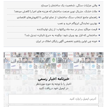
وقتی جزئیات سنگی، شخصیت یک ساختمان را میسازد
ملات خشک، متریال نوین صنعت ساختمان که هزینه‌ های اجرا را کاهش میدهد!
راهنمای جامع انتخاب سنگ ساختمان؛ از نمای لوکس تا کفپوش‌های اقتصادی
بهترین نمایندگی ایزوگام خرید و نصب
قیمت میلگرد بستر در سه ماه پرالتهاب؛ از زبان تولیدکننده
ساختمانی که قرار بود ویران شود؛ چگونه به «برج تایتان» تبدیل شد؟
خونه چی اولین پلتفرم تخصصی آگهی رایگان املاک در ایران
خبرنامه اخبار رسمی
اخبار را با توجه به حوزه موردنظر
در ایمیل خود دریافت کنید