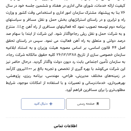
کیفیت ارائه خدمات، شورای عالی اداری در هفتاد و ششمین جلسه خود در سال
76 بنا به پیشنهاد مشترک سازمان امور اداری و استخدامی وقت کشور و وزارت
راه و ترابری و در راستای استراتژیهای بخش حمل و نقل مسافر و سیاستهای
برنامه دوم توسعه تصویب نمود که فعالیتهای مسافری از راه آهن ج.ا.ا. منتزع
و به شرکت حمل و نقل ریلی رجاءواگذار شود. این شرکت از ابتدا با سهام صد
درصد دولتی و متعلق به راه آهن فعالیت می نمود. سپس در راستای تحقق
اصل 44 قانون اساسی، بر اساس مصوبه هیئت وزیران و به استناد ابلاغیه
سازمان خصوصی سازی از تاریخ 26/12/1388 کلیه حقوق مالکانه شرکت رجاء،
به سازمان تأمین اجتماعی بابت رد دیون دولت واگذار گردید. درحال حاضر نیز
این شرکت می‌کوشد با بهره گیری از تخصص و تجربه بالغ بر 1100نیروی کارآمد
در زمینه‌های مختلف مدیریتی، طراحی، مهندسی، برنامه ریزی، پژوهشی،
بهرهبرداری، خدمات‌رسانی و تعمیرات و با استفاده از امکانات موجود، شرایط
مطلوب‌تری را برای مسافرین فراهم آورد.
صفحه رسمی
دنبال کنید
اطلاعات تماس