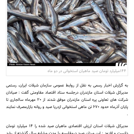
بانک، بیمه و سرمایه
مسکن و ساختمان
144میلیارد تومان صید ماهیان استخوانی در دو ماه
به گزارش اخبار رسمی به نقل از روابط عمومی سازمان شیلات ایران، رستمی
مدیرکل شیلات استان مازندران درجلسه ستاد اقتصاد مقاومتی گفت : صیادان
شرکت های تعاونی پره استان مازندران موفق شدند از 20 مهرماه سالجاری تا
پایان آذرماه حدود 670 تن ماهی استخوانی ازدریا صید و روانه بازارمصرف نمایند
.
مدیرکل شیلات استان ارزش اقتصادی ماهیان صید شده را 14 میلیارد تومان
دانست و افزود : این میزان صید درمقایسه با مدت مشابه سال گذشته از رشد