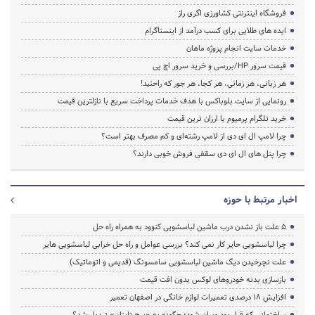
فروشگاه اینترنتی کشاورزی اگری راز
ایده های طلایی برای کسب درآمد از اینستاگرام
خدمات سایت انجام پروژه ماهان
قیمت سرور HP/بررسی و خرید سرور اچ پی
هر زبانی، هر زمانی، هر کجا، هر جور که راحتید!
رونمایی از سایت بلوباکس با هدف خدمات پرداخت سریع با نازلترین قیمت
خرید تلگرام پرمیوم با ارزان ترین قیمت
چرا لامپ ال ای دی از لامپ رشته‌ای و کم مصرف بهتر است؟
چرا پنل های ال ای دی سقفی فروش خوبی دارند؟
اخبار مرتبط با حوزه
5 علت باز نشدن درب ماشین لباسشویی کنوود به همراه راه حل
چرا لباسشویی حایر کار نمی کند؟ بررسی عوامل و راه حل خرابی لباسشویی هایر
علت نچرخیدن دیگ ماشین لباسشویی سامسونگ (قدیمی و اتوماتیک)
بازسازی بدنه خودروهای لوکس بدون افت قیمت
افزایش ۱۸ درصدی تعمیرات لوازم خانگی در اصفهان تعمیر
ساختمانی که قرار بود ویران شود؛ چگونه به «برج تایتان» تبدیل شد؟