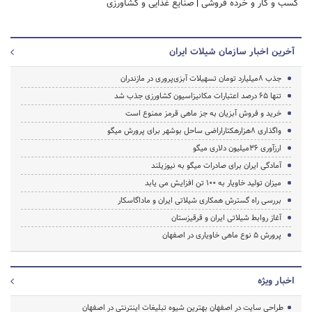
کسب و کار و خرده فروشی
|
صنایع غذایی و کشاورزی
آخرین اخبار سازمان شیلات ایران
جذب 8میلیارد تومان تسهیلات آبزی‌پروری در مازندران
تنها ۶۵ درصد اعتبارات مکانیزاسیون کشاورزی جذب شد
خرید و فروش آبزیان به جز ماهی قرمز ممنوع است
واگذاری ۸هزارهکتاراراضی ساحل بوشهر برای پرورش میگو
ارزآوری 36میلیون دلاری میگو
آمادگی ایران برای صادرات میگو به نیوزیلند
میزان تولید خاویار به ۱۰۰ تن افزایش می یابد
بررسی راه‌ گسترش همکاری شیلاتی ایران و ماداگاسکار
آغاز روابط شیلاتی ایران و قرقیزستان
پرورش ۵ نوع ماهی خاویاری در اصفهان
اخبار ویژه
طراحی سایت در اصفهان بهترین شیوه تبلیغات اینترنتی در اصفهان