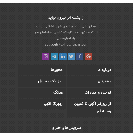
از پشت ابر بیرون بیاید
میدان آزادی، ابتدای اتوبان شهید لشکری، جنب
ایستگاه مترو بیمه، کارخانه نوآوری، ساختمان هم
آوا، اخباررسمی
support@akhbarrasmi.com
درباره ما
مجوزها
مشتریان
سوالات متداول
قوانین و مقررات
وبلاگ
از رپورتاژ آگهی تا کمپین
رپورتاژ آگهی
رسانه ای
سرویس‌های خبری