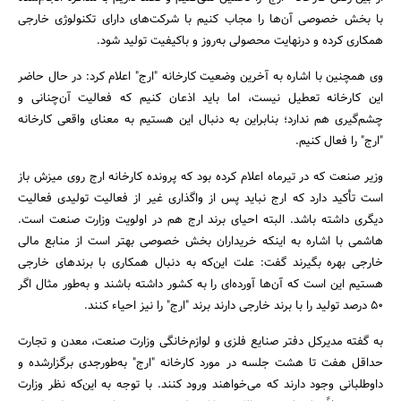
با بخش خصوصی آن‌ها را مجاب کنیم با شرکت‌های دارای تکنولوژی خارجی
همکاری کرده و درنهایت محصولی به‌روز و باکیفیت تولید شود.
وی همچنین با اشاره به آخرین وضعیت کارخانه "ارج" اعلام کرد: در حال حاضر
این کارخانه تعطیل نیست، اما باید اذعان کنیم که فعالیت آن‌چنانی و
چشم‌گیری هم ندارد؛ بنابراین به دنبال این هستیم به معنای واقعی کارخانه
"ارج" را فعال کنیم.
وزیر صنعت که در تیرماه اعلام کرده بود که پرونده کارخانه ارج روی میزش باز
است تأکید دارد که ارج نباید پس از واگذاری غیر از فعالیت تولیدی فعالیت
دیگری داشته باشد. البته احیای برند ارج هم در اولویت وزارت صنعت است.
هاشمی با اشاره به اینکه خریداران بخش خصوصی بهتر است از منابع مالی
خارجی بهره بگیرند گفت: علت این‌که به دنبال همکاری با برندهای خارجی
هستیم این است که آن‌ها آورده‌ای را به کشور داشته باشند و به‌طور مثال اگر
۵۰ درصد تولید را با برند خارجی دارند برند "ارج" را نیز احیاء کنند.
به گفته مدیرکل دفتر صنایع فلزی و لوازم‌خانگی وزارت صنعت، معدن و تجارت
حداقل هفت تا هشت جلسه در مورد کارخانه "ارج" به‌طورجدی برگزارشده و
داوطلبانی وجود دارند که می‌خواهند ورود کنند. با توجه به این‌که نظر وزارت