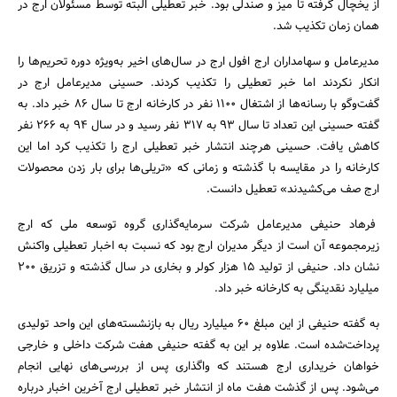
از یخچال گرفته تا میز و صندلی بود. خبر تعطیلی البته توسط مسئولان ارج در
همان زمان تکذیب شد.
مدیرعامل و سهامداران ارج افول ارج در سال‌های اخیر به‌ویژه دوره تحریم‌ها را
انکار نکردند اما خبر تعطیلی را تکذیب کردند. حسینی مدیرعامل ارج در
گفت‌وگو با رسانه‌ها از اشتغال 1100 نفر در کارخانه ارج تا سال 86 خبر داد. به
گفته حسینی این تعداد تا سال 93 به 317 نفر رسید و در سال 94 به 266 نفر
کاهش یافت. حسینی هرچند انتشار خبر تعطیلی ارج را تکذیب کرد اما این
کارخانه را در مقایسه با گذشته و زمانی که «تریلی‌ها برای بار زدن محصولات
ارج صف می‌کشیدند» تعطیل دانست.
فرهاد حنیفی مدیرعامل شرکت سرمایه‌گذاری گروه توسعه ملی که ارج
زیرمجموعه آن است از دیگر مدیران ارج بود که نسبت به اخبار تعطیلی واکنش
نشان داد. حنیفی از تولید 15 هزار کولر و بخاری در سال گذشته و تزریق 200
میلیارد نقدینگی به کارخانه خبر داد.
به گفته حنیفی از این مبلغ 60 میلیارد ریال به بازنشسته‌های این واحد تولیدی
جستجو
پرداخت‌شده است. علاوه بر این به گفته حنیفی هفت شرکت داخلی و خارجی
خواهان خریداری ارج هستند که واگذاری پس از بررسی‌های نهایی انجام
می‌شود. پس از گذشت هفت ماه از انتشار خبر تعطیلی ارج آخرین اخبار درباره