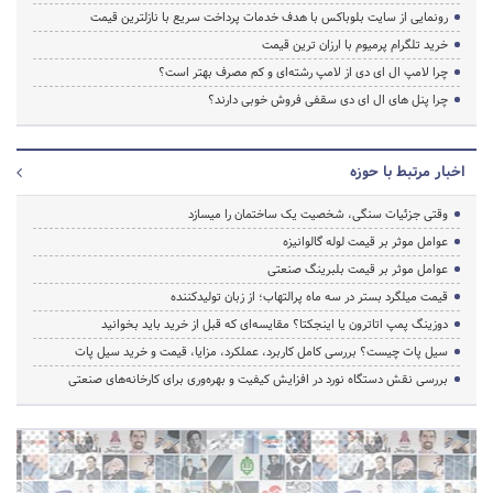
رونمایی از سایت بلوباکس با هدف خدمات پرداخت سریع با نازلترین قیمت
خرید تلگرام پرمیوم با ارزان ترین قیمت
چرا لامپ ال ای دی از لامپ رشته‌ای و کم مصرف بهتر است؟
چرا پنل های ال ای دی سقفی فروش خوبی دارند؟
اخبار مرتبط با حوزه
وقتی جزئیات سنگی، شخصیت یک ساختمان را میسازد
عوامل موثر بر قیمت لوله گالوانیزه
عوامل موثر بر قیمت بلبرینگ صنعتی
قیمت میلگرد بستر در سه ماه پرالتهاب؛ از زبان تولیدکننده
دوزینگ پمپ اتاترون یا اینجکتا؟ مقایسه‌ای که قبل از خرید باید بخوانید
سیل پات چیست؟ بررسی کامل کاربرد، عملکرد، مزایا، قیمت و خرید سیل پات
بررسی نقش دستگاه نورد در افزایش کیفیت و بهره‌وری برای کارخانه‌های صنعتی