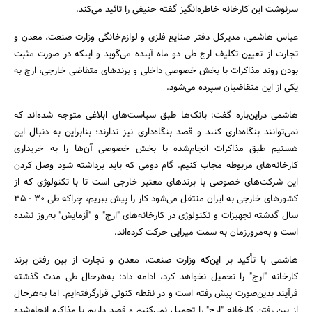
سرنوشت این کارخانه خاطره‌انگیز گفته حنیفی را تائید می‌کند.
عباس هاشمی، مدیرکل دفتر صنایع فلزی و لوازم‌خانگی وزارت صنعت، معدن و
تجارت از تعیین تکلیف ارج طی دو ماه آینده می‌گوید و اینکه در صورت مثبت
بودن روند مذاکرات با بخش خصوصی داخلی و برندهای متقاضی خارجی، ارج به
یکی از این متقاضیان سپرده می‌شود.
هاشمی دراین‌باره گفت: بانک‌ها طبق سیاست‌های ابلاغی متوجه شده‌اند که
نمی‌توانند بنگاه‌داری کنند و قصد بنگاه‌داری نیز ندارند؛ بنابراین به دنبال این
هستیم طبق مذاکرات انجام‌شده با بخش خصوصی آن‌ها را به خریداری
کارخانه‌های مربوطه مجاب کنیم. گام دومی که باید برداشته شود وصل کردن
این شرکت‌های خصوصی با برندهای معتبر خارجی است تا با تکنولوژی که از
کشورهای خارجی به ایران منتقل می‌شود کار را پیش ببریم، چراکه طی 30 - 35
سال گذشته تجهیزات و تکنولوژی در کارخانه‌های "ارج" و "آزمایش" به‌روز نشده
است و به‌مرورزمان به سمت میرایی حرکت کرده‌اند.
هاشمی با تأکید بر این‌که وزارت صنعت، معدن و تجارت از بین رفتن برند
کارخانه "ارج" را تحمیل نخواهد کرد، ادامه داد: به‌هرحال طی مدت گذشته
فرآیند بدین‌صورت پیش رفته است و در نقطه کنونی قرارگرفته‌ایم. اما به‌هرحال
از بین رفتن کارخانه "ارج" را تحمیل نمی‌کنیم و قصد داریم با مذاکره انجام‌شده