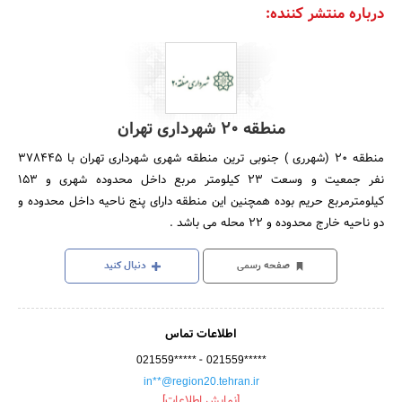
درباره منتشر کننده:
منطقه 20 شهرداری تهران
منطقه 20 (شهرری ) جنوبی ترین منطقه شهری شهرداری تهران با 378445
نفر جمعیت و وسعت 23 کیلومتر مربع داخل محدوده شهری و 153
کیلومترمربع حریم بوده همچنین این منطقه دارای پنج ناحیه داخل محدوده و
دو ناحیه خارج محدوده و 22 محله می باشد .
صفحه رسمی
دنبال کنید
اطلاعات تماس
-
021559*****
021559*****
in**@region20.tehran.ir
[نمایش اطلاعات]