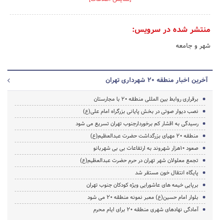
منتشر شده در سرویس:
شهر و جامعه
آخرین اخبار منطقه 20 شهرداری تهران
برقراری روابط بین المللی منطقه 20 با مجارستان
نصب دیوار صوتی در بخش پایانی بزرگراه امام علی(ع)
رسیدگی به اقشار کم برخوردارجنوب تهران تسریع می شود
منطقه 20 مهیای بزرگداشت حضرت عبدالعظیم(ع)
صعود 10هزار شهروند به ارتفاعات بی بی شهربانو
تجمع معلولان شهر تهران در حرم حضرت عبدالعظیم(ع)
پایگاه انتقال خون مستقر شد
برپایی خیمه های عاشورایی ویژه کودکان جنوب تهران
بلوار امام حسین(ع) معبر نمونه منطقه 20 می شود
آمادگی نهادهای شهری منطقه 20 برای ایام محرم