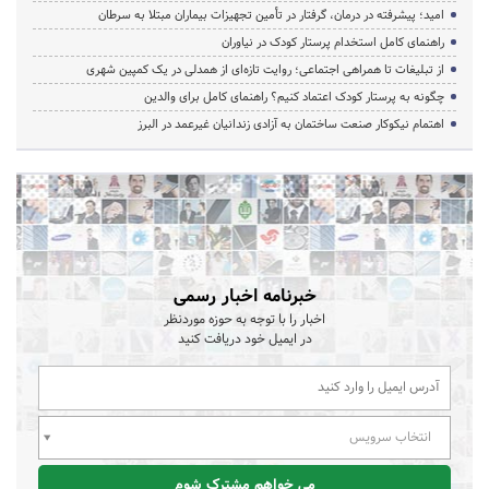
امید؛ پیشرفته در درمان، گرفتار در تأمین تجهیزات بیماران مبتلا به سرطان
راهنمای کامل استخدام پرستار کودک در نیاوران
از تبلیغات تا همراهی اجتماعی؛ روایت تازه‌ای از همدلی در یک کمپین شهری
چگونه به پرستار کودک اعتماد کنیم؟ راهنمای کامل برای والدین
اهتمام نیکوکار صنعت ساختمان به آزادی زندانیان غیرعمد در البرز
خبرنامه اخبار رسمی
اخبار را با توجه به حوزه موردنظر
در ایمیل خود دریافت کنید
انتخاب سرویس
می خواهم مشترک شوم