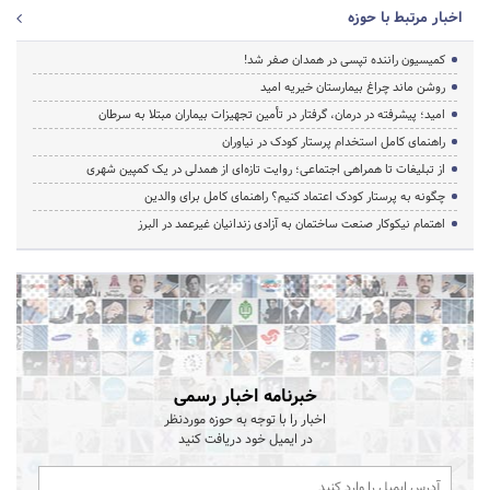
اخبار مرتبط با حوزه
کمیسیون راننده تپسی در همدان صفر شد!
روشن ماند چراغ بیمارستان خیریه امید
امید؛ پیشرفته در درمان، گرفتار در تأمین تجهیزات بیماران مبتلا به سرطان
راهنمای کامل استخدام پرستار کودک در نیاوران
از تبلیغات تا همراهی اجتماعی؛ روایت تازه‌ای از همدلی در یک کمپین شهری
چگونه به پرستار کودک اعتماد کنیم؟ راهنمای کامل برای والدین
اهتمام نیکوکار صنعت ساختمان به آزادی زندانیان غیرعمد در البرز
خبرنامه اخبار رسمی
اخبار را با توجه به حوزه موردنظر
در ایمیل خود دریافت کنید