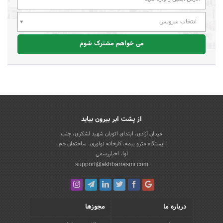
انتخاب سرویس
می خواهم مشترک شوم
از پشت ابر بیرون بیاید
میدان آزادی، ابتدای اتوبان شهید لشکری، جنب
ایستگاه مترو بیمه، کارخانه نوآوری، ساختمان هم
آوا، اخباررسمی
support@akhbarrasmi.com
درباره ما
مجوزها