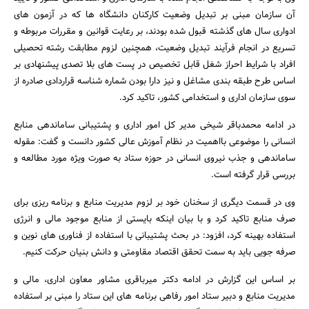
آن سازمان مبنی بر تبدیل وضعیت کارکنان دانشگاه ها که در آزمون های
ادواری سال های گذشته قبول شده بودند، بر رعایت قوانین و مقررات مربوطه و
تسریع در انجام فرآیند تبدیل وضعیت، همچنین لزوم مطابقت رشته تحصیلی
افراد با شرایط احراز شغل قابل تخصیص در پست های بلا تصدی پیشنهادی بر
اساس طرح طبقه بندی مشاغل و نیز دارا بودن شماره شناسه قراردادی صادره از
سوی سازمان اداری و استخدامی کشور، تاکید کرد.
در ادامه محمدباقر شیخی مدیر کل امور اداری و پشتیبانی ساماندهی منابع
انسانی را موضوعی بااهمیت در نظام آموزش عالی کشور دانست و گفت: مقوله
ساماندهی و جذب نیروی انسانی در حوزه ستاد به صورت ویژه مورد مطالعه و
جستجو
بررسی قرار گرفته است.
وی در قسمت دیگری از سخنان خود بر لزوم مدیریت منابع و برنامه ریزی برای
صرف منابع تاکید کرد و با بیان اینکه بایستی از منابع موجود مالی و انرژی
استفاده بهینه کرد، افزود: در بحث پشتیبانی با استفاده از فناوری های نوین و
صرفه جویی باید به سمت تحقق اقتصاد مقاومتی و دانش بنیان حرکت کنیم.
بر اساس این گزارش در ادامه دکتر میرباقری مشاور معاون اداری، مالی و
مدیریت منابع و دبیر ستاد امور رفاهی برنامه های این ستاد را مبنی بر استفاده