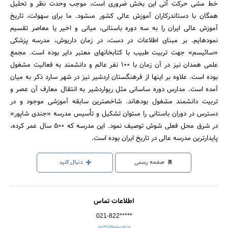
خط مشى حرکت آتى این بخش ضرورى است، موجب وحدت نظر و تحلیل
همگان با دست‏اندرکاران آموزش عالى کشور مى‏شود. ما براى سهولت، تاریخ
آموزش عالى ایران را به سه دوره باستانى، میانى و اخیر یا معاصر تقسیم
نموده‏ایم. بر مبناى اطلاعات در دست، در زمان داریوش، مدرسه پزشکى
«سائیسم» جهت تربیت طبیب با کتابخانه‏اى معتبر دایر بوده است. مجمع
علمى همدان نیز در آن زمان با 100 نفر عالم و دانشمند به فعالیت مشغول
بوده است. علاوه بر اینها از فرهنگستان اردشیر نیز در شهر سارد ذکر به میان
آمده است. مدارس دوره ساسانى مثل ریواردشیر به انتقال معارف آن عصر و
تربیت دانشمند مشغول بوده‏اند. شاخص‏ترین سابقه آموزشى موجود و در
دسترس در دوران باستانى را مى‏توان تشکیل و تأسیس مدرسه «جندى شاپور»
در شرق محل فعلى شوش توصیف نمود. این مدرسه که 500 سال عمر کرده،
پایدارترین مدرسه عالى در تاریخ ایران بوده است.
صفحه رسمی
دنبال کنید
اطلاعات تماس
021-822*****
in**@msrt.ir