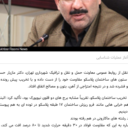
 آغاز عملیات شناسایی
نقل از روابط عمومی معاونت حمل و نقل و ترافیک شهرداری تهران، دکتر مازیار حسی
ستون های ساختمان پلاسکو مقاومت خود را از دست داده و با تخریب پیش رونده 
رده شد و در نتیجه امتزاجی از آهن، بتون و مصالح اتفاق افتاد.
م تخریب ساختمان پلاسکو، تقریباً مشابه برج های دو قلوی نیویورک بود، تأکید کرد: البت
زلزله های شیلی و ترکیه هم خرابی هایی مانند فرو ریزش ساختمان 17 طبقه پلاسکو در توده ا
 رشته های ماکارونی در هم رفته بودند
معاون شهردار تهران با اشاره به این که مقاومت فولاد در 30 دقیقه حرارت شدی