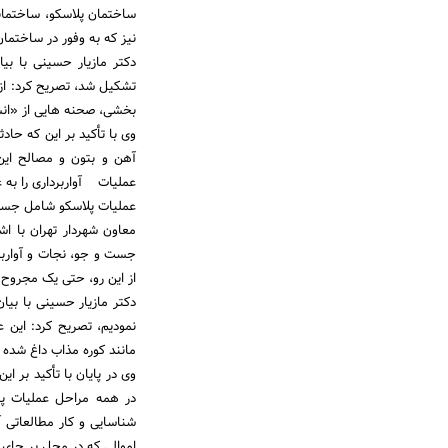
ساختمان پلاسکو، ساختمانی 
نیز که به وفور در ساختما
دکتر مازیار حسینی با بی
تشکیل شد، تصریح کرد: از
بخشی، صحنه هایی از «انسج
وی با تأکید بر این که حاد
آهن و بتون و مصالح این
عملیات آواربرداری را به ع
عملیات پلاسکو شامل جست 
معاون شهردار تهران با اش
جست و جو، نجات و آواربرد
از این رو، حتی یک مجروح 
دکتر مازیار حسینی با بیان 
نمودیم، تصریح کرد: این ع
مانند کوره مذاب داغ شده بود و بعد از گذشت 9 روز همچنان 
وی در پایان با تأکید بر 
در همه مراحل عملیات پا 
شناسایی و کار مطالعاتی 
اموالی که در محل بر جای 