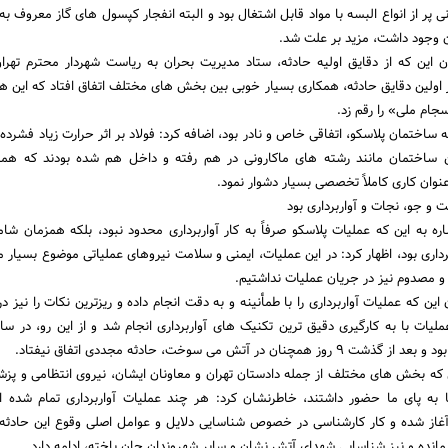
پر از انواع البسه با مواد قابل اشتغال بود و البته انفجار کپسول های گاز معروف به
ن وجود داشت، مزید بر علت شد.
ان این که از دقایق اولیه حادثه، ستاد مدیریت بحران به ریاست شهردار محترم تهر
 اولین دقایق حادثه، همکاری بسیار خوبی بین بخش های مختلف اتفاق افتاد که این ه
ام ملی» را رقم زد.
ثه ساختمان پلاسکو، اتفاقی خاص و نادر بود، اضافه کرد: فولاد بر اثر حرارت زیاد فشرد
 ساختمان مانند رشته های ماکارونی در هم رفته و داخل هم شده بودند که هم
نوان کاری کاملاً تخصصی بسیار دشوار نمود.
و جو، نجات و آواربرداری بود
اره به این که عملیات پلاسکو صرفاً به کار آواربرداری محدود نبود، بلکه همزمان شا
اری بود، اظهار کرد: در این عملیات، ایمنی و سلامت نیروهای عملیاتی موضوع بسیار م
و مصدوم نیز در جریان عملیات نداشتیم.
این که عملیات آواربرداری را با طمأنینه و به دقت انجام داده و ریزترین نکات را نیز د
ملیات با به کارگیری دقیق ترین تکنیک های آواربرداری انجام شد و از این رو، در سا
در آتش می سوخت، حادثه مجددی اتفاق نیفتاد.
این که بخش های مختلف از جمله دادستان تهران و معاونان ایشان، نیروی انتظامی و پزش
به پای ما حضور داشتند، خاطرنشان کرد: هر چند عملیات آواربرداری تمام شده ا
آغاز شده و کار کارشناسی در خصوص شناسایی دلایل و عوامل اصلی وقوع این حادثه
مانده و نیز شناسایی شهدای آتش نشان و سایر شهروندان جان باخته، ادامه دارد.