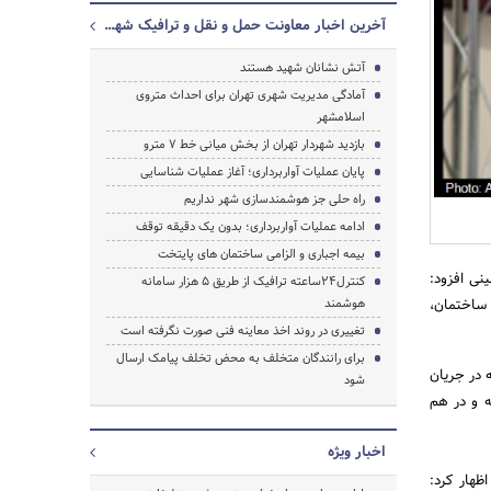
آخرین اخبار معاونت حمل و نقل و ترافیک شهرداری تهران
آتش نشانان شهید هستند
آمادگی مدیریت شهری تهران برای احداث متروی
اسلامشهر
بازدید شهردار تهران از بخش میانی خط 7 مترو
پایان عملیات آواربرداری؛ آغاز عملیات شناسایی
جستجو
راه حلی جز هوشمندسازی شهر نداریم
ادامه عملیات آواربرداری؛ بدون یک دقیقه توقف
بیمه اجباری و الزامی ساختمان های پایتخت
نی افزود:
کنترل24ساعته ترافیک از طریق 5 هزار سامانه
ساختمان،
هوشمند
تغییری در روند اخذ معاینه فنی صورت نگرفته است
برای رانندگان متخلف به محض تخلف پیامک ارسال
ه در جریان
شود
ی به هم پیوسته و در هم
اخبار ویژه
د تا 80 درصد افت می کند، اظهار کرد: