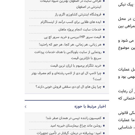
طراحی سایت در اصفهان بهترین شیوه تبلیغات
 پیک نیکی
اینترنتی در اصفهان
فروشگاه اینترنتی کشاورزی اگری راز
ان در محل
ایده های طلایی برای کسب درآمد از اینستاگرام
مراهی بین
خدمات سایت انجام پروژه ماهان
قیمت سرور HP/بررسی و خرید سرور اچ پی
ه می شود و
هر زبانی، هر زمانی، هر کجا، هر جور که راحتید!
ین موضوع
رونمایی از سایت بلوباکس با هدف خدمات پرداخت
سریع با نازلترین قیمت
خرید تلگرام پرمیوم با ارزان ترین قیمت
مل عملیات
چرا لامپ ال ای دی از لامپ رشته‌ای و کم مصرف بهتر
همی بود و
است؟
چرا پنل های ال ای دی سقفی فروش خوبی دارند؟
ر آن رعایت
ختمانی که
اخبار مرتبط با حوزه
کی قانونی
کمیسیون راننده تپسی در همدان صفر شد!
ما عملیات
روشن ماند چراغ بیمارستان خیریه امید
، شناسایی
امید؛ پیشرفته در درمان، گرفتار در تأمین تجهیزات