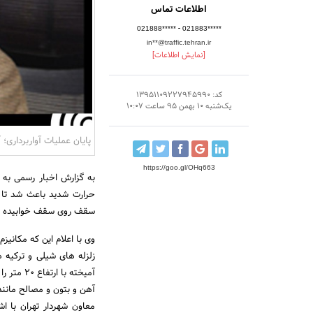
اطلاعات تماس
-
021888*****
021883*****
in**@traffic.tehran.ir
[نمایش اطلاعات]
کد: 13951109227945990
یک‌شنبه 10 بهمن 95 ساعت 10:07
پایان عملیات آواربرداری؛
https://goo.gl/OHq663
به گزارش اخبار رسمی به 
حرارت شدید باعث شد تا 
سقف روی سقف خوابیده و فش
وی با اعلام این که مکانیز
آمیخته با ارتفاع 20 متر را دیدیم.
آهن و بتون و مصالح مانند