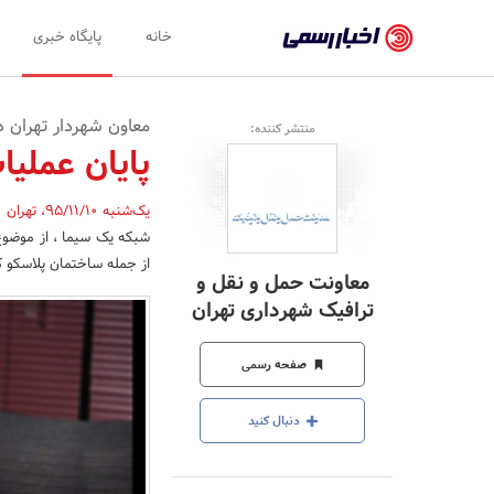
اخبار
خانه
پایگاه خبری
رسمی
-
معاون شهردار تهران د
منتشر کننده:
اخبار
پایان عملیا
تایید
یک‌شنبه 95/11/10
،
تهران
,
شده
شبکه یک سیما ، از موضوع
شرکت‌ها،
از جمله ساختمان پلاسکو ک
معاونت حمل و نقل و
سازمان‌ها
ترافیک شهرداری تهران
و
صفحه رسمی
روابط
عمومی‌ها
دنبال کنید