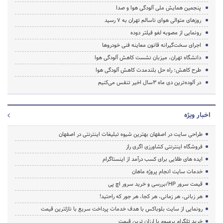
پنجمین همایش ملی آلودگی هوا و صدا
روزهای متوالی هوای ناسالم تهران به 7 رسید
رونمایی از مصوبه لغو فیلتر دوده
اجرای سخت‌گیرانه قانون معاینه فنی خودروها
دانشگاه تهران، میزبان نشست کاهش آلودگی هوا
طرح کاهش؛ ‌راه حل بلندمدت کاهش آلودگی هوا
در آلوده‌ترین دی ماه 3سال اخیر تنفس می‌کنیم
اخبار ویژه
طراحی سایت در اصفهان بهترین شیوه تبلیغات اینترنتی در اصفهان
فروشگاه اینترنتی کشاورزی اگری راز
ایده های طلایی برای کسب درآمد از اینستاگرام
خدمات سایت انجام پروژه ماهان
قیمت سرور HP/بررسی و خرید سرور اچ پی
هر زبانی، هر زمانی، هر کجا، هر جور که راحتید!
رونمایی از سایت بلوباکس با هدف خدمات پرداخت سریع با نازلترین قیمت
خرید تلگرام پرمیوم با ارزان ترین قیمت