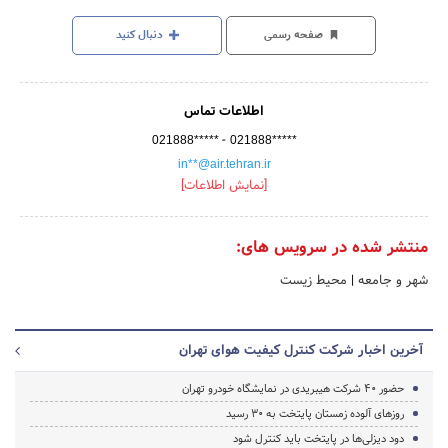
صفحه رسمی
دنبال کنید
اطلاعات تماس
-
021888*****
021888*****
in**@air.tehran.ir
[نمایش اطلاعات]
منتشر شده در سرویس های:
شهر و جامعه
|
محیط زیست
آخرین اخبار شرکت کنترل کیفیت هوای تهران
حضور 40 شرکت هیبریدی در نمایشگاه خودرو تهران
روزهای آلوده زمستان پایتخت به 30 رسید
دود دیزلی‌ها در پایتخت باید کنترل شود