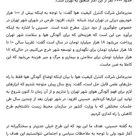
حدود 6000 نفر از این آمار متعلق به تهران است.
مدیرعامل شرکت کنترل کیفیت هوا گفت: با توجه به اینکه بیش از 100 هزار
خودروی دیزلی در تهران تردد شبانه دارند، افزود: طرحی در شورای شهر تهران در
خصوص جلوگیری از دود دیزل مطرح شده است. حسینی با اشاره به اینکه
برآورد من این است که هزینه‌ای که برای آلودگی هوا و سلامت شهر تهران
پرداخت می‌شود 18 هزار میلیارد تومان در سال است گفت: تقریبا سالی 10 تا
15 هزار میلیارد تومان برای نگهداری و توسعه شهر خرج می‌کنیم، در حالی‌که 18
هزار میلیارد تومان برای سلامتی و بیماری و مرگ و میر هزینه می‌شود که این
کاملا به ضرر ماست.
مدیرعامل شرکت کنترل کیفیت هوا با بیان اینکه اوضاع آلودگی هوا فقط با راه
حل‌های علمی قابل حل است، گفت: پنج سال پیش متوجه شدیم که ابزارهای
جستجو
لازم برای فهم آلودگی هوای شهر تهران را نداریم و از آن زمان تا کنون شروع به
تولید این ابزارها کرده‌ایم. حسینی افزود: در شهر تهران بعد از چندین سال طی
جلسات مختلفی که با وزارت کشور در سازمان محیط زیست داشته‌ایم طرح
کاهش را راه اندازی کردیم.
به گفته حسینی، هدف ما این بود که این طرح خیلی جدی‌تر و سختگیرانه تر
آغاز شود ولی با توجه به ملاحظات سیاسی و اجتماعی نتوانستیم این هدف را