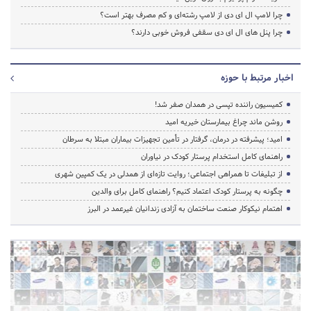
چرا لامپ ال ای دی از لامپ رشته‌ای و کم مصرف بهتر است؟
چرا پنل های ال ای دی سقفی فروش خوبی دارند؟
اخبار مرتبط با حوزه
کمیسیون راننده تپسی در همدان صفر شد!
روشن ماند چراغ بیمارستان خیریه امید
امید؛ پیشرفته در درمان، گرفتار در تأمین تجهیزات بیماران مبتلا به سرطان
راهنمای کامل استخدام پرستار کودک در نیاوران
از تبلیغات تا همراهی اجتماعی؛ روایت تازه‌ای از همدلی در یک کمپین شهری
چگونه به پرستار کودک اعتماد کنیم؟ راهنمای کامل برای والدین
اهتمام نیکوکار صنعت ساختمان به آزادی زندانیان غیرعمد در البرز