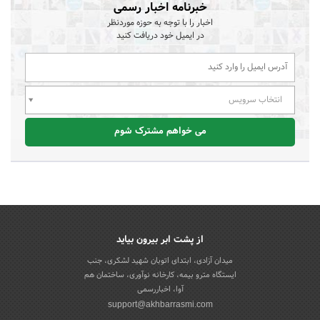
خبرنامه اخبار رسمی
اخبار را با توجه به حوزه موردنظر
در ایمیل خود دریافت کنید
انتخاب سرویس
می خواهم مشترک شوم
از پشت ابر بیرون بیاید
میدان آزادی، ابتدای اتوبان شهید لشکری، جنب
ایستگاه مترو بیمه، کارخانه نوآوری، ساختمان هم
آوا، اخباررسمی
support@akhbarrasmi.com