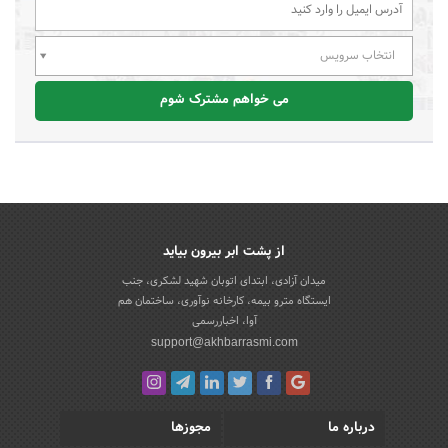
انتخاب سرویس
می خواهم مشترک شوم
از پشت ابر بیرون بیاید
میدان آزادی، ابتدای اتوبان شهید لشکری، جنب
ایستگاه مترو بیمه، کارخانه نوآوری، ساختمان هم
آوا، اخباررسمی
support@akhbarrasmi.com
درباره ما
مجوزها