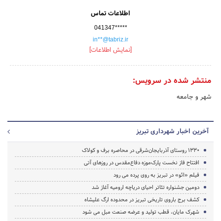
اطلاعات تماس
041347*****
in**@tabriz.ir
[نمایش اطلاعات]
منتشر شده در سرویس:
شهر و جامعه
آخرین اخبار شهرداری تبریز
1330 روستای آذربایجان‌شرقی در محاصره برف و کولاک
افتتاح فاز نخست پارک‌موزه‌ دفاع‌مقدس در روزهای آتی
فیلم «ائو» در تبریز به روی پرده می رود
دومین جشنواره تئاتر احیای دریاچه ارومیه آغاز شد
کشف برج باروی تاریخی تبریز در محدوده ارگ علیشاه
شهرک مایان، قطب تولید و عرضه صنعت مبل می شود