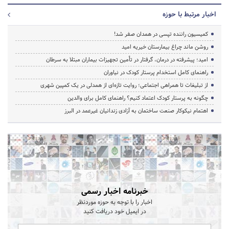
اخبار مرتبط با حوزه
کمیسیون راننده تپسی در همدان صفر شد!
روشن ماند چراغ بیمارستان خیریه امید
امید؛ پیشرفته در درمان، گرفتار در تأمین تجهیزات بیماران مبتلا به سرطان
راهنمای کامل استخدام پرستار کودک در نیاوران
از تبلیغات تا همراهی اجتماعی؛ روایت تازه‌ای از همدلی در یک کمپین شهری
چگونه به پرستار کودک اعتماد کنیم؟ راهنمای کامل برای والدین
اهتمام نیکوکار صنعت ساختمان به آزادی زندانیان غیرعمد در البرز
خبرنامه اخبار رسمی
اخبار را با توجه به حوزه موردنظر
در ایمیل خود دریافت کنید