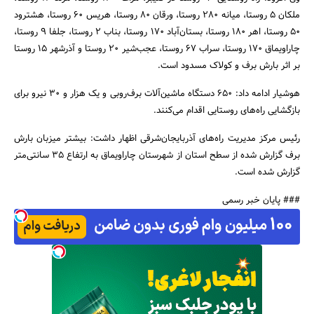
ملکان 5 روستا، میانه 280 روستا، ورقان 80 روستا، هریس 60 روستا، هشترود
50 روستا، اهر 180 روستا، بستان‌آباد 170 روستا، بناب 2 روستا، جلفا 9 روستا،
چاراویماق 170 روستا، سراب 67 روستا، عجب‌شیر 20 روستا و آذرشهر 15 روستا
بر اثر بارش برف و کولاک مسدود است.
هوشیار ادامه داد: 650 دستگاه ماشین‌آلات برف‌روبی و یک هزار و 30 نیرو برای
بازگشایی راه‌های روستایی اقدام می‌‌کنند.
جستجو
رئیس مرکز مدیریت راه‌های آذربایجان‌شرقی اظهار داشت: بیشتر میزبان بارش
برف گزارش شده از سطح استان از شهرستان چاراویماق به ارتفاع 35 سانتی‌متر
گزارش شده است.
### پایان خبر رسمی