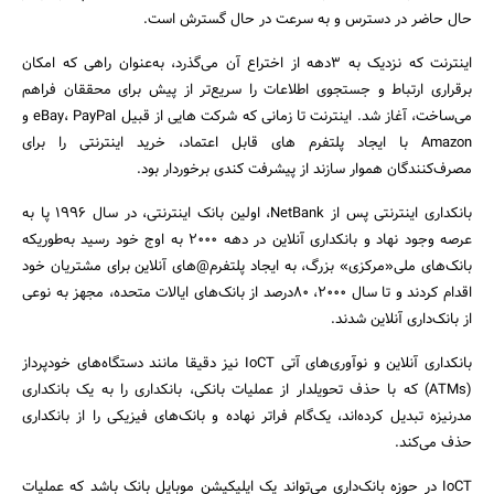
حال حاضر در دسترس و به سرعت در حال گسترش است.
اینترنت که نزدیک به ۳دهه از اختراع آن می‌گذرد، به‌عنوان راهی که امکان
برقراری ارتباط و جستجوی اطلاعات را سریع‌تر از پیش برای محققان فراهم
می‌ساخت، آغاز شد. اینترنت تا زمانی که شرکت هایی از قبیل eBay، PayPal و
Amazon با ایجاد پلتفرم های قابل اعتماد، خرید اینترنتی را برای
مصرف‌کنندگان هموار سازند از پیشرفت کندی برخوردار بود.
بانکداری اینترنتی پس از NetBank، اولین بانک اینترنتی، در سال ۱۹۹۶ پا به
عرصه وجود نهاد و بانکداری آنلاین در دهه ۲۰۰۰ به اوج خود رسید به‌طوریکه
بانک‌های ملی«مرکزی» بزرگ، به ایجاد پلتفرم@های آنلاین برای مشتریان خود
جستجو
اقدام کردند و تا سال ۲۰۰۰، ۸۰درصد از بانک‌های ایالات متحده، مجهز به نوعی
از بانک‌داری آنلاین شدند.
بانکداری آنلاین و نوآوری‌های آتی IoCT نیز دقیقا مانند دستگاه‌های خود‌پرداز
(ATMs) که با حذف تحویلدار از عملیات بانکی، بانکداری را به یک بانکداری
مدرنیزه تبدیل کرده‌اند، یک‌گام فراتر نهاده و بانک‌های فیزیکی را از بانکداری
حذف می‌کند.
IoCT در حوزه بانک‌داری می‌تواند یک اپلیکیشن موبایل بانک باشد که عملیات