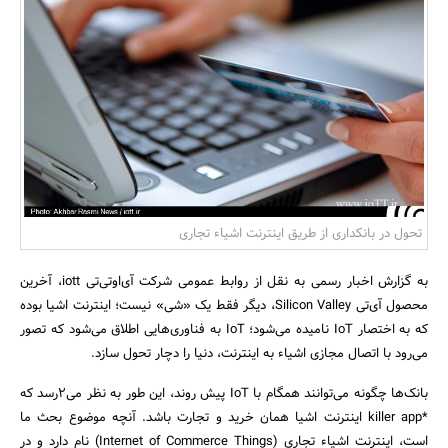
بانک، بیمه و سرمایه
مسکن و ساختمان
تحول در بانکداری از طریق اینترنت اشیاء تجاری
به گزارش اخبار رسمی به نقل از روابط عمومی شرکت آی‌اوتی‌تی iott، آخرین
محصول آی‌تی Silicon Valley، دیگر فقط یک «شی» نیست؛ اینترنت اشیا بوده
که به اختصار IoT نامیده می‌شود؛ IoT به فناوری‌هایی اطلاق می‌شود که تصور
می‌رود با اتصال مجازی اشیاء به اینترنت، دنیا را دچار تحول سازد.
بانک‌ها چگونه می‌توانند همگام با IoT پیش روند، این طور به نظر می2رسد که
*killer app اینترنت اشیا همان خرید و تجارت باشد. آنچه موضوع بحث ما
است، اینترنت اشیاء تجاری (Internet of Commerce Things) نام دارد و در