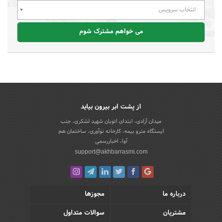
انتخاب سرویس
می خواهم مشترک شوم
از پشت ابر بیرون بیاید
میدان آزادی، ابتدای اتوبان شهید لشکری، جنب
ایستگاه مترو بیمه، کارخانه نوآوری، ساختمان هم
آوا، اخباررسمی
support@akhbarrasmi.com
درباره ما
مجوزها
مشتریان
سوالات متداول