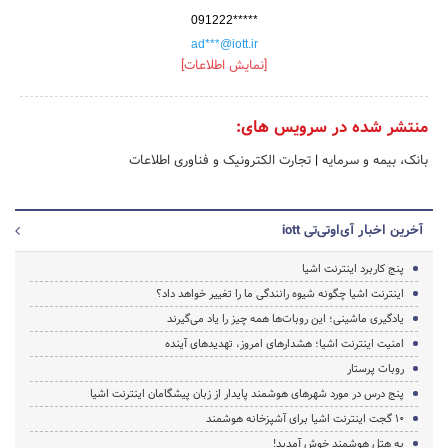
091222*****
ad***@iott.ir
[نمایش اطلاعات]
منتشر شده در سرویس های:
بانک، بیمه و سرمایه
|
تجارت الکترونیک و فناوری اطلاعات
آخرین اخبار آی‌اوتی‌تی iott
پنج کاربرد اینترنت اشیا
اینترنت اشیا چگونه شیوه رانندگی ما را تغییر خواهد داد؟
یادگیری ماشینی؛ این روبات‌ها همه چیز را یاد می‌گیرند
امنیت اینترنت اشیا؛ هشدارهای امروز، تهدیدهای آینده
روبات پرستار
پنج درس در مورد شهرهای هوشمند پایدار از زبان پیشگامان اینترنت اشیا
۱۰ گجت اینترنت اشیا برای آشپزخانه هوشمند
به هتل هوشمند خوش آمدید!