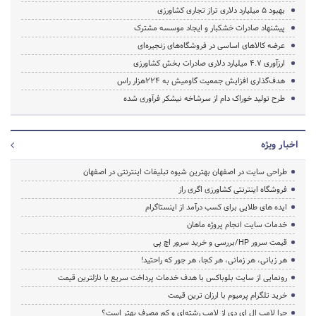
بهبود 5 میلیارد دلاری تراز تجاری کشاورزی
پیشنهاد صادرات خشکبار و ایجاد موسسه مشترک
عرضه کالاهای‌ اساسی در فروشگاه‌های زنجیره‌ای
ارزآوری 4.7 میلیارد دلاری صادرات بخش کشاورزی
هدف‌گذاری افزایش جمعیت گاومیش به 224هزار راس
طرح تولید خوراک دام از سرشاخه نیشکر فرآوری شده
اخبار ویژه
طراحی سایت در اصفهان بهترین شیوه تبلیغات اینترنتی در اصفهان
فروشگاه اینترنتی کشاورزی اگری راز
ایده های طلایی برای کسب درآمد از اینستاگرام
خدمات سایت انجام پروژه ماهان
قیمت سرور HP/بررسی و خرید سرور اچ پی
هر زبانی، هر زمانی، هر کجا، هر جور که راحتید!
رونمایی از سایت بلوباکس با هدف خدمات پرداخت سریع با نازلترین قیمت
خرید تلگرام پرمیوم با ارزان ترین قیمت
چرا لامپ ال ای دی از لامپ رشته‌ای و کم مصرف بهتر است؟