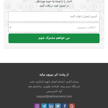
اخبار را با توجه به حوزه موردنظر
در ایمیل خود دریافت کنید
انتخاب سرویس
می خواهم مشترک شوم
از پشت ابر بیرون بیاید
میدان آزادی، ابتدای اتوبان شهید لشکری، جنب
ایستگاه مترو بیمه، کارخانه نوآوری، ساختمان هم
آوا، اخباررسمی
support@akhbarrasmi.com