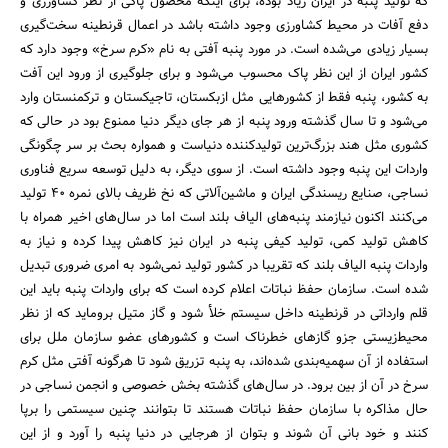
که تولید پنبه در ایران زیاد بوده، برای اینکه محصول پاکی از نظر کشاورزی و
دفع آفات در محیط کشاورزی وجود داشته باشد در اعمال قرنطینه سخت‌گیری
بسیار زیادی می‌شده است. در مورد پنبه آفتی به نام «کرم سرخ» وجود دارد که
کشور ایران از این نظر پاک محسوب می‌شود و برای جلوگیری از ورود این آفت
به کشور، پنبه فقط از کشورهایی مثل ازبکستان، تاجیکستان و ترکمنستان وارد
می‌شود و تا سال گذشته ورود پنبه از هر جای دیگر دنیا ممنوع بود در حالی که
کشوری مثل هند بزرگ‌ترین تولیدکننده دنیاست و همواره بحث بر سر چگونگی
واردات این پنبه وجود داشته است. از سوی دیگر، به دلیل توسعه سریع فناوری
نساجی، صنایع ریسندگی ایران و ماشین‌آلاتی که نخ ظریف بالای نمره 40 تولید
می‌کنند اکنون نیازمند پنبه‌های الیاف بلند است اما در سال‌های اخیر همراه با
کاهش تولید کمی، تولید کیفی پنبه در ایران نیز کاهش پیدا کرده و نیاز به
واردات پنبه الیاف بلند که تقریبا در کشور تولید نمی‌شود به امری ضروری تبدیل
شده است. سازمان حفظ نباتات اعلام کرده است که برای واردات پنبه باید این
قلم وارداتی در قرنطینه داخل سیستم خلأ شود و گاز متیل بروماید که از نظر
محیط‌زیستی جزو گازهای خطرناک است و کشورهای عضو سازمان ملل برای
استفاده از آن سهمیه‌بندی شده‌اند، به پنبه تزریق شود تا هرگونه آفتی مثل کرم
سرخ در آن از بین برود. در سال‌های گذشته بخش خصوصی و انجمن نساجی در
حال مذاکره با سازمان حفظ نباتات هستند تا بتوانند چنین سیستمی را برپا
کنند و خود بانی آن شوند و بتوان از هرجایی در دنیا پنبه را آورد و از این