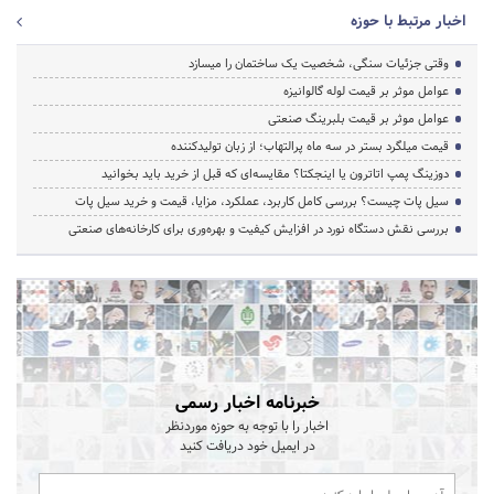
اخبار مرتبط با حوزه
وقتی جزئیات سنگی، شخصیت یک ساختمان را میسازد
عوامل موثر بر قیمت لوله گالوانیزه
عوامل موثر بر قیمت بلبرینگ صنعتی
قیمت میلگرد بستر در سه ماه پرالتهاب؛ از زبان تولیدکننده
دوزینگ پمپ اتاترون یا اینجکتا؟ مقایسه‌ای که قبل از خرید باید بخوانید
سیل پات چیست؟ بررسی کامل کاربرد، عملکرد، مزایا، قیمت و خرید سیل پات
بررسی نقش دستگاه نورد در افزایش کیفیت و بهره‌وری برای کارخانه‌های صنعتی
خبرنامه اخبار رسمی
اخبار را با توجه به حوزه موردنظر
در ایمیل خود دریافت کنید