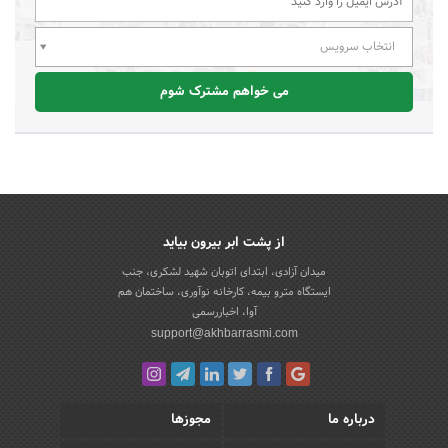
انتخاب سرویس
می خواهم مشترک شوم
از پشت ابر بیرون بیاید
میدان آزادی، ابتدای اتوبان شهید لشکری، جنب
ایستگاه مترو بیمه، کارخانه نوآوری، ساختمان هم
آوا، اخباررسمی
support@akhbarrasmi.com
درباره ما
مجوزها