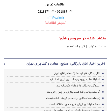
اطلاعات تماس
-
021887*****
021887*****
in**@tccim.ir
[نمایش اطلاعات]
منتشر شده در سرویس های:
صنعت و تولید
|
کار و استخدام
آخرین اخبار اتاق بازرگانی، صنایع، معادن و کشاورزی تهران
آغاز به کار دفتر ثبت شرکت‌ها در اتاق تهران
اسلواک‌ها به بهبود رتبه اعتباری ایران کمک کردند
رسیدگی به دفاتر کارفرمایان یک‌ساله شد
آیا مک‌دونالد واقعا کسب‌وکارش در چین را فروخت
زیرساخت‌های کشور برای سفر نوروزی آماده نیست
ماخذ مالیات بر ارزش افزوده مورد اختلاف است
بهینه‌سازی مصرف انرژی در اولویت‌های دولت نیست