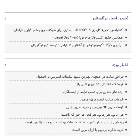
آخرین اخبار نوآفرینان
کنفرانس تجربه کاربری UserX2018، بستری برای شبکه‌سازی و هم افزایی طراحان
همایش حقوق کسب‌وکارهای نوپا (Legal Day 2018)
برگزاری کارگاه "گیمیفیکیشن از آشنایی تا طراحی" توسط تیم نوآفرینان
اخبار ویژه
طراحی سایت در اصفهان بهترین شیوه تبلیغات اینترنتی در اصفهان
فروشگاه اینترنتی کشاورزی اگری راز
ایده های طلایی برای کسب درآمد از اینستاگرام
خدمات سایت انجام پروژه ماهان
قیمت سرور HP/بررسی و خرید سرور اچ پی
هر زبانی، هر زمانی، هر کجا، هر جور که راحتید!
رونمایی از سایت بلوباکس با هدف خدمات پرداخت سریع با نازلترین قیمت
خرید تلگرام پرمیوم با ارزان ترین قیمت