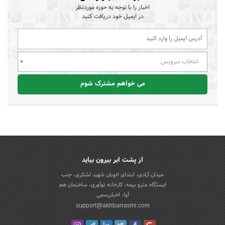
اخبار را با توجه به حوزه موردنظر
در ایمیل خود دریافت کنید
انتخاب سرویس
می خواهم مشترک شوم
از پشت ابر بیرون بیاید
میدان آزادی، ابتدای اتوبان شهید لشکری، جنب
ایستگاه مترو بیمه، کارخانه نوآوری، ساختمان هم
آوا، اخباررسمی
support@akhbarrasmi.com