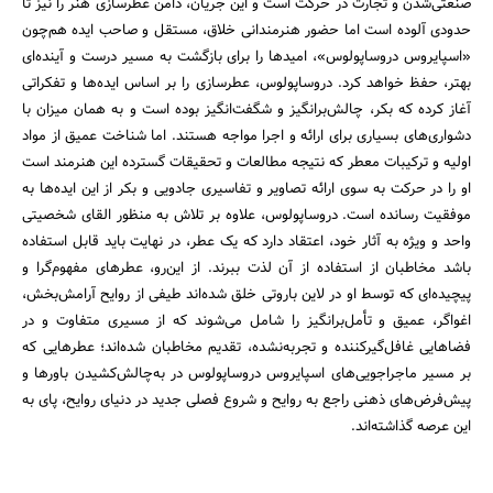
صنعتی‌شدن و تجارت در حرکت است و این جریان، دامن عطرسازی هنر را نیز تا
حدودی آلوده است اما حضور هنرمندانی خلاق، مستقل و صاحب ایده هم‌چون
«اسپایروس دروساپولوس»، امیدها را برای بازگشت به مسیر درست و آینده‌ای
بهتر، حفظ خواهد کرد. دروساپولوس، عطرسازی را بر اساس ایده‌ها و تفکراتی
آغاز کرده که بکر، چالش‌برانگیز و شگفت‌انگیز بوده است و به همان میزان با
دشواری‌های بسیاری برای ارائه و اجرا مواجه هستند. اما شناخت عمیق از مواد
اولیه و ترکیبات معطر که نتیجه مطالعات و تحقیقات گسترده این هنرمند است
او را در حرکت به سوی ارائه تصاویر و تفاسیری جادویی و بکر از این ایده‌ها به
موفقیت رسانده است. دروساپولوس، علاوه بر تلاش به منظور القای شخصیتی
واحد و ویژه به آثار خود، اعتقاد دارد که یک عطر، در نهایت باید قابل استفاده
باشد مخاطبان از استفاده از آن لذت ببرند. از این‌رو، عطرهای مفهوم‌گرا و
پیچیده‌ای که توسط او در لاین باروتی خلق شده‌اند طیفی از روایح آرامش‌بخش،
اغواگر، عمیق و تأمل‌برانگیز را شامل می‌شوند که از مسیری متفاوت و در
فضاهایی غافل‌گیرکننده و تجربه‌نشده، تقدیم مخاطبان شده‌اند؛ عطرهایی که
بر مسیر ماجراجویی‌های اسپایروس دروساپولوس در به‌چالش‌کشیدن باورها و
پیش‌فرض‌های ذهنی راجع به روایح و شروع فصلی جدید در دنیای روایح، پای به
این عرصه گذاشته‌اند.