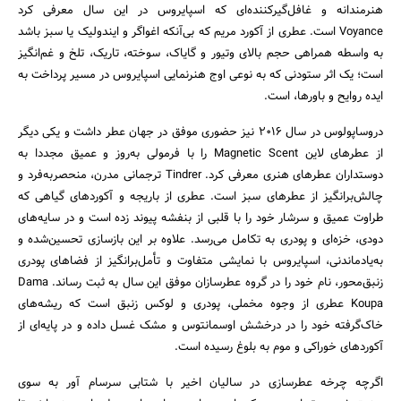
هنرمندانه و غافل‌گیرکننده‌ای که اسپایروس در این سال معرفی کرد
Voyance است. عطری از آکورد مریم که بی‌آنکه اغواگر و ایندولیک یا سبز باشد
به واسطه همراهی حجم بالای وتیور و گایاک، سوخته، تاریک، تلخ و غم‌انگیز
است؛ یک اثر ستودنی که به نوعی اوج هنرنمایی اسپایروس در مسیر پرداخت به
ایده روایح و باورها، است.
دروساپولوس در سال 2016 نیز حضوری موفق در جهان عطر داشت و یکی دیگر
از عطرهای لاین Magnetic Scent را با فرمولی به‌روز و عمیق مجددا به
دوستداران عطرهای هنری معرفی کرد. Tindrer ترجمانی مدرن، منحصربه‌فرد و
چالش‌برانگیز از عطرهای سبز است. عطری از باریجه و آکوردهای گیاهی که
طراوت عمیق و سرشار خود را با قلبی از بنفشه پیوند زده است و در سایه‌های
دودی، خزه‌ای و پودری به تکامل می‌رسد. علاوه بر این بازسازی تحسین‌شده و
به‌یادماندنی، اسپایروس با نمایشی متفاوت و تأمل‌برانگیز از فضاهای پودری
زنبق‌محور، نام خود را در گروه عطرسازان موفق این سال به ثبت رساند. Dama
Koupa عطری از وجوه مخملی، پودری و لوکس زنبق است که ریشه‌های
خاک‌گرفته خود را در درخشش اوسمانتوس و مشک غسل داده و در پایه‌ای از
آکوردهای خوراکی و موم به بلوغ رسیده است.
اگرچه چرخه عطرسازی در سالیان اخیر با شتابی سرسام آور به سوی