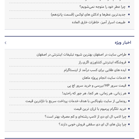
چرا عطرِ خود را متوجه نمی­‌شویم؟
جدیدترین عطرها و ادکلن های لوکس (قسمت پانزدهم)
طبیعت اسرار آمیز، خاطرات خارق العاده
اخبار ویژه
طراحی سایت در اصفهان بهترین شیوه تبلیغات اینترنتی در اصفهان
فروشگاه اینترنتی کشاورزی اگری راز
ایده های طلایی برای کسب درآمد از اینستاگرام
خدمات سایت انجام پروژه ماهان
قیمت سرور HP/بررسی و خرید سرور اچ پی
هر زبانی، هر زمانی، هر کجا، هر جور که راحتید!
رونمایی از سایت بلوباکس با هدف خدمات پرداخت سریع با نازلترین قیمت
خرید تلگرام پرمیوم با ارزان ترین قیمت
چرا لامپ ال ای دی از لامپ رشته‌ای و کم مصرف بهتر است؟
چرا پنل های ال ای دی سقفی فروش خوبی دارند؟