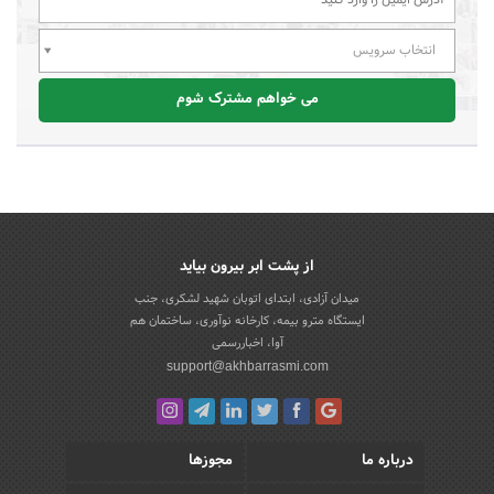
انتخاب سرویس
می خواهم مشترک شوم
از پشت ابر بیرون بیاید
میدان آزادی، ابتدای اتوبان شهید لشکری، جنب
ایستگاه مترو بیمه، کارخانه نوآوری، ساختمان هم
آوا، اخباررسمی
support@akhbarrasmi.com
درباره ما
مجوزها