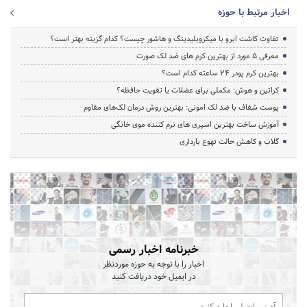
اخبار مرتبط با حوزه
تفاوت کاشت ابرو با میکروبلیدینگ و هاشور چیست؟ کدام گزینه بهتر است؟
معرفی 5 مورد از بهترین کرم های ضد لک صورت
بهترین کرم پودر 24 ساعته کدام است؟
کراتین و هوش: مکملی برای عضلات یا تقویت حافظه؟
پوست شفاف با ضد لک امونی: بهترین روش درمان لک‌های مقاوم
آموزش ساخت بهترین اسپری های نرم‌ کننده موی خانگی
گلاب و کاهش حالت تهوع بارداری
خبرنامه اخبار رسمی
اخبار را با توجه به حوزه موردنظر
در ایمیل خود دریافت کنید