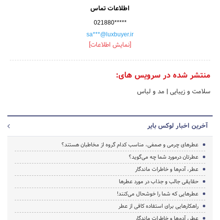
اطلاعات تماس
021880*****
sa***@luxbuyer.ir
[نمایش اطلاعات]
منتشر شده در سرویس های:
سلامت و زیبایی
|
مد و لباس
آخرین اخبار لوکس بایر
عطرهای چرمی و صمغی، مناسب کدام گروه از مخاطبان هستند؟
عطرتان درمورد شما چه می­‌گوید؟
عطر، آدم‌ها و خاطرات ماندگار
حقایقی جالب و جذاب در مورد عطرها
عطرهایی که شما را خوشحال می­‌کنند!
راه­کارهایی برای استفاده کافی از عطر
عطر، آدم­‌ها و خاطرات ماندگار