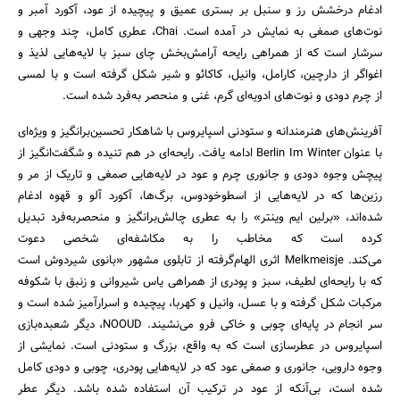
ادغام درخشش رز و سنبل بر بستری عمیق و پیچیده از عود، آکورد آمبر و
نوت‌های صمغی به نمایش در آمده است. Chai، عطری کامل، چند وجهی و
سرشار است که از همراهی رایحه آرامش‌بخش چای سبز با لایه‌هایی لذیذ و
اغواگر از دارچین، کارامل، وانیل، کاکائو و شیر شکل گرفته است و با لمسی
از چرم دودی و نوت‌های ادویه‌‌ای گرم، غنی و منحصر به‌فرد شده است.
آفرینش‌های هنرمندانه و ستودنی اسپایروس با شاهکار تحسین‌برانگیز و ویژه‌ای
با عنوان Berlin Im Winter ادامه یافت. رایحه‌ای در هم تنیده و شگفت‌انگیز از
پیچش وجوه دودی و جانوری چرم و عود در لایه‌هایی صمغی و تاریک از مر و
رزین‌ها که در لایه‌هایی از اسطوخودوس، برگ‌ها، آکورد آلو و قهوه ادغام
شده‌اند، «برلین ایم وینتر» را به عطری چالش‌برانگیز و منحصربه‌فرد تبدیل
کرده است که مخاطب را به مکاشفه‌ای شخصی دعوت
می‌کند. Melkmeisje اثری الهام‌گرفته از تابلوی مشهور «بانوی شیردوش است
که با رایحه‌ای لطیف، سبز و پودری از همراهی یاس شیروانی و زنبق با شکوفه
مرکبات شکل گرفته و با عسل، وانیل و کهربا، پیچیده و اسرارآمیز شده است و
سر انجام در پایه‌ای چوبی و خاکی فرو می‌نشیند. NOOUD، دیگر شعبده‌بازی
اسپایروس در عطرسازی است که به واقع، بزرگ و ستودنی است. نمایشی از
وجوه دارویی، جانوری و صمغی عود که در لایه‌هایی پودری، چوبی و دودی کامل
شده است، بی‌آنکه از عود در ترکیب آن استفاده شده باشد. دیگر عطر