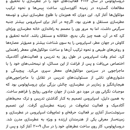
دروساپولوس در سال 2006 فعالیت‌های خود را در عطرسازی با تحقیق و
مطالعات گسترده در زمینه آکوردسازی، ساخت بِیس‌ها و نحوه ترکیب
مولکول‌ها آغاز کرد. این دوران که هم‌زمان با طلوع عطرسازی نیش و توسعه
عطرسازی مستقل و هنری بود، اگرچه در آغاز برای اسپایروس بیشتر جنبه
سرگرمی داشت، اما به مرور وی را مصمم به راه‌اندازی خانه عطرسازی ویژه‌ای
کرد که در آن، همه چیز بکر، بدیع، خلاقانه و مستقل باشد. ادامه تحقیق و
کاوش در جهان عطر، اسپایروس را به سوی شناخت بیشتر و عمیق‌تر عصاره‌ها
جستجو
و روغن‌های طبیعی و نحوه ترکیب آن‌ها و ساخت مولکول‌های معطر راهنمایی
کرد. تمام وقت اسپایروس در طول روز به تدریس و فعالیت‌های آکادمیک
اختصاص می‌یافت و پس از فراغت از این مسائل، او نیمه‌شب‌های خود را با
ماجراجویی در سرزمین مولکول‌های معطر سپری می‌کرد. پیچیدگی و
دشواری‌های ناشی از مسئولیت‌های تدریس در تقابل با ماجراجویی‌های
هیجان‌انگیز و زمان‌بر در عطرسازی، چالش بزرگی برای دِروساپولوس بود که
موجبات نگرانی وی در مورد دور شدن از جهان جادویی روایح را فراهم ساخت.
به همین دلیل، اسپایروس تصمیم به کنار گذاشتن تدریس و ترک محیط‌های
آکادمیک و فعالیت تمام‌وقت در زمینه عطرسازی گرفت. این تصمیم
سرنوشت‌ساز آغازی بر فعالیت حرفه‌ای و تمام‌وقت اسپایروس در عطرسازی و
زمینه‌ساز معرفی یکی از هنرمندان ارزنده و ویژه به عطرسازی مدرن شد.
دروساپولوس، کار روی ساخت عطرهای خود را در سال 2009 آغاز کرد و پس از