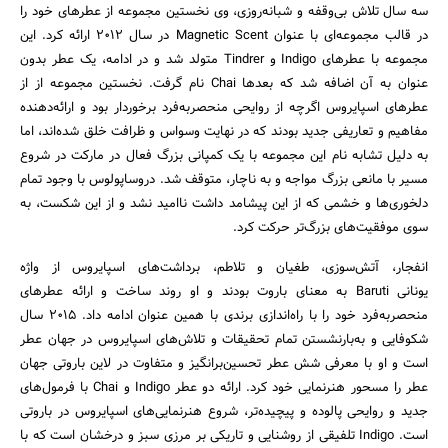
سه سال تلاش بی‌‌وقفه و شبانه‌روزی، وی نخستین مجموعه از عطرهای خود را
در قالب مجموعه‌ای با عنوان Magnetic Scent در سال 2012 ارائه کرد. این
مجموعه با عطرهای Indigo و Tindrer متولد شد و در ادامه، یک عطر بدون
عنوان به آن اضافه شد که بعدها Chai نام گرفت. نخستین مجموعه از از
عطرهای اسپایروس اگرچه از روایحی منحصربه‌فرد برخوردار بود و ارائه‌دهنده
مفاهیم و تعاریفی جدید بودند که در نهایت وسواس و ظرافت خلق شده‌اند، اما
به دلیل تشابه نام این مجموعه با یک کمپانی بزرگ فعال در مارکت در شروع
مسیر با مانعی بزرگ مواجه و به ناچار، متوقف شد. دروساپولوس با وجود تمام
دلخوری‌ها و خشمی که از این پیشامد داشت ناامید نشد و از این شکست، به
سوی موفقیت‌های بزرگ‌تر حرکت کرد.
انفجار، آتش‌سوزی، طغیان و تلاطم، برداشت‌های اسپایروس از واژه
یونانی Baruti به معنای باروت بودند و او روند ساخت و ارائه عطرهای
منحصربه‌فرد خود را با راه‌اندازی برندی با همین عنوان ادامه داد. 2015 سال
شکوفایی و به‌بارنشستن تمام تحقیقات و تلاش‌های اسپایروس در جهان عطر
است و او با معرفی شش عطر تحسین‌برانگیز و متفاوت در لاین باروتی جهان
عطر را مسحور هنرنمایی خود کرد. ارائه دو عطر Indigo و Chai با فرمول‌های
جدید و روایحی پالوده و پیچیده‌تر، شروع هنرنمایی‌های اسپایروس در باروتی
است. Indigo تلفیقی از روشنایی و تاریکی بر مرزی سبز و درخشان است که با