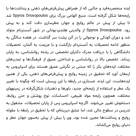
ایده منحصربه‌فرد و جالبی که از همراهی پیش‌فرض‌های ذهنی و پنداشت‌ها با
رایحه‌ها شکل گرفته است، منبع الهامی بزرگ برای Spyros Drosopoulos شد
تا بیش از پیش در عالم روایح و جهان عطرسازی دقت کند و به پیش
رود. Spyros Drosopoulos از والدینی هلندی-یونانی در شهر آمستردام متولد
شد و دوران کودکی و نوجوانی را در آتن پشت سر گذاشت. در هفده سالگی به
منظور ادامه تحصیلات به آمستردام بازگشت و با عزیمت به آلمان، تحصیلات
دانشگاهی را با دریافت مدرک دکترای تخصصی در رشته روانشناسی، به پایان
رساند. تخصص بالا در روانشناسی و شناختی عمیق از فرهنگ‌ها و تمدن‌های
مختلف، ایده‌های بکر را که مبتنی بر نگرشی عمیق هستند برای اسپایروس به
ارمغان آورد که تحقیق در زمینه روایح و پیش‌فرض‌های ذهنی، یکی از همین
ایده‌هاست. این ایده، جستاری در رابطه با این پرسش است که چگونه با تغییر
یک عطر و استفاده از رایحه‌ای جدید، باورها و ذهنیات شکل‌گرفته در زمینههای
مختلف، همچون رایحه مواد طبیعی، احساسات، نوع پوشش و حتی روابط،
دستخوش تغییر می‌شوند. اگرچه اسپایروس پس از پایان تحصیلات، مشغول به
تدریس در سطوح عالی شد، اما عشق دیرینه‌ای که با تحقیق در رابطه با مقوله
روایح و پنداشت‌ها عجین شده بود، وی را بیش از پیش به‌سوی جهان عطر و
دنیای روایح می‌کشاند.