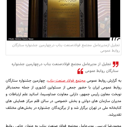
بانک، بیمه و سرمایه
مسکن و ساختمان
تجلیل ازمدیرعامل مجتمع فولادصنعت بناب درچهارمین جشنواره ستارگان
روابط عمومی
تجلیل از مدیرعامل مجتمع فولادصنعت بناب درچهارمین جشنواره
ستارگان روابط عمومی
به گزارش روابط عمومی
مجتمع فولاد صنعت بناب
، چهارمین جشنواره ستارگان
روابط عمومی ایران با حضور جمعی از مسئولین کشوری از جمله محمدباقر
نوبخت معاون رئیس جمهور، دارابی معاونت صداوسیما، اساتید علم ارتباطات و
مدیران سازمان های دولتی و بخش خصوصی در سالن قلم مرکز همایش های
کتابخانه ملی در تهران برگزار شد و از برگزیدگان جشنواره در بخش‌های مختلف
تقدیرشد.
محمدرضا ادریسی مدیرعامل مجتمع فولاد صنعت بناب به عنوان حامی روابط