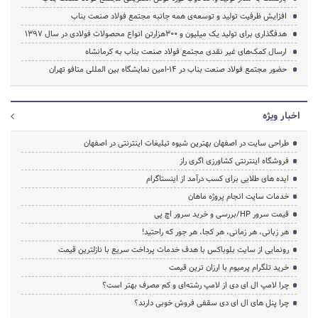
افزایش ظرفیت تولید و توسعه‌ی همه جانبه مجتمع فولاد صنعت بناب
هدفگذاری برای تولید یک میلیون و 300هزارتن انواع محصولات فولادی در سال 1397
ارسال کمک‌های غیر نقدی مجتمع فولاد صنعت بناب به کرمانشاه
حضور مجتمع فولاد صنعت بناب در ۱۴-امین نمایشگاه بین المللی متافو تهران
اخبار ویژه
طراحی سایت در اصفهان بهترین شیوه تبلیغات اینترنتی در اصفهان
فروشگاه اینترنتی کشاورزی اگری راز
ایده های طلایی برای کسب درآمد از اینستاگرام
خدمات سایت انجام پروژه ماهان
قیمت سرور HP/بررسی و خرید سرور اچ پی
هر زبانی، هر زمانی، هر کجا، هر جور که راحتید!
رونمایی از سایت بلوباکس با هدف خدمات پرداخت سریع با نازلترین قیمت
خرید تلگرام پرمیوم با ارزان ترین قیمت
چرا لامپ ال ای دی از لامپ رشته‌ای و کم مصرف بهتر است؟
چرا پنل های ال ای دی سقفی فروش خوبی دارند؟