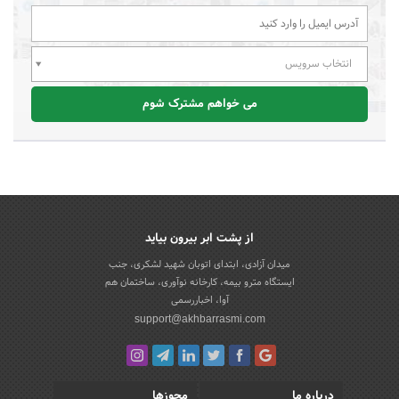
انتخاب سرویس
می خواهم مشترک شوم
از پشت ابر بیرون بیاید
میدان آزادی، ابتدای اتوبان شهید لشکری، جنب
ایستگاه مترو بیمه، کارخانه نوآوری، ساختمان هم
آوا، اخباررسمی
support@akhbarrasmi.com
درباره ما
مجوزها