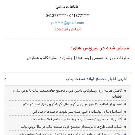
اطلاعات تماس
-
041377*****
041377*****
pr******@gmail.com
[نمایش اطلاعات]
منتشر شده در سرویس های:
تبلیغات و روابط عمومی
|
رسانه‌ها
|
جشنواره، نمایشگاه و همایش
آخرین اخبار مجتمع فولاد صنعت بناب
کاهش هزینه ارزی وشکوفایی دانش فنی درمجتمع فولادصنعت بناب با بومی سازی
قطعات
امضای توافقنامه ۲۰ هزار میلیاردی گروه مالی گردشگری و قرارگاه خاتم الانبیا
استانداردسازی تولیدات داخلی زمینه ساز تقویت فرصت‌های صادراتی
گامی بلند به سوی توسعه با بهبود روندها در مجتمع فولاد صنعت بناب
شتاب ایجاد طرح‌های توسعه‌ای مجتمع فولاد صنعت بناب در سال رونق تولید
بازگشت به مدار تولید واحد ذوب کوره قوس‌ الکتریکی مجتمع فولاد صنعت بناب