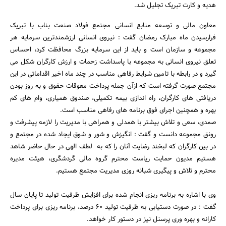
هدیه و کارت تبریک تجلیل شد.
معاون مالی و توسعه منابع انسانی مجتمع فولاد صنعت بناب با تبریک
فرارسیدن ماه مبارک رمضان گفت : نیروی انسانی ارزشمندترین سرمایه هر
مجموعه و سازمان است و باید از این سرمایه بزرگ محافظت کرد، احساس
تعلق نیروی انسانی به مجموعه با پاسداشت زحمات و ارزش کارگران شکل می
گیرد و در رابطه با تامین شرایط رفاهی مناسب در چند ماه اخیر اقداماتی در این
مجتمع صورت گرفته است که ازآن جمله پرداخت معوقات حقوق و به روز بودن
دریافتی های کارگران، راه اندازی بیمه تکمیلی، صندوق همیاری، وام های کم
جستجو
بهره و همچنین اجرای فوق برنامه های رفاهی مناسب است.
صمدی، سعی و تلاش بیشتر با همدلی و همراهی با مدیریت را لازمه پیشرفت و
رونق مجموعه دانست و گفت : انگیزش و شور و شوق ایجاد شده در مجتمع و
در بین کارگران که لبخند رضایت آنان را که به لطف الهی در حال حاضر شاهد
هستیم مدیون حمایت ریاست محترم گروه مالی گردشگری، هیئت مدیره
محترم و تلاش و پیگیری شبانه روزی مدیریت مجتمع هستیم.
وی با اشاره به برنامه ریزی انجام شده برای افزایش ظرفیت تولید تا پایان سال
گفت : در صورت دستیابی به ظرفیت تولید ۶۰ درصد، برنامه ریزی برای پرداخت
کارانه و بهره وری پرسنل نیز در دستور کار خواهد.