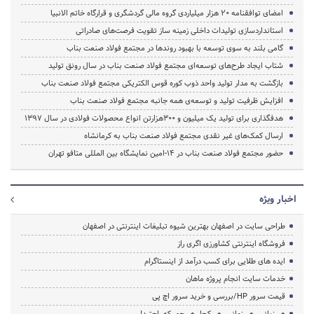
امضای توافقنامه ۲۰ هزار میلیاردی گروه مالی گردشگری و قرارگاه خاتم الانبیا
استانداردسازی تولیدات داخلی زمینه ساز تقویت فرصت‌های صادراتی
گامی بلند به سوی توسعه با بهبود روندها در مجتمع فولاد صنعت بناب
شتاب ایجاد طرح‌های توسعه‌ای مجتمع فولاد صنعت بناب در سال رونق تولید
بازگشت به مدار تولید واحد ذوب کوره قوس‌ الکتریکی مجتمع فولاد صنعت بناب
افزایش ظرفیت تولید و توسعه‌ی همه جانبه مجتمع فولاد صنعت بناب
هدفگذاری برای تولید یک میلیون و 300هزارتن انواع محصولات فولادی در سال 1397
ارسال کمک‌های غیر نقدی مجتمع فولاد صنعت بناب به کرمانشاه
حضور مجتمع فولاد صنعت بناب در ۱۴-امین نمایشگاه بین المللی متافو تهران
اخبار ویژه
طراحی سایت در اصفهان بهترین شیوه تبلیغات اینترنتی در اصفهان
فروشگاه اینترنتی کشاورزی اگری راز
ایده های طلایی برای کسب درآمد از اینستاگرام
خدمات سایت انجام پروژه ماهان
قیمت سرور HP/بررسی و خرید سرور اچ پی
هر زبانی، هر زمانی، هر کجا، هر جور که راحتید!