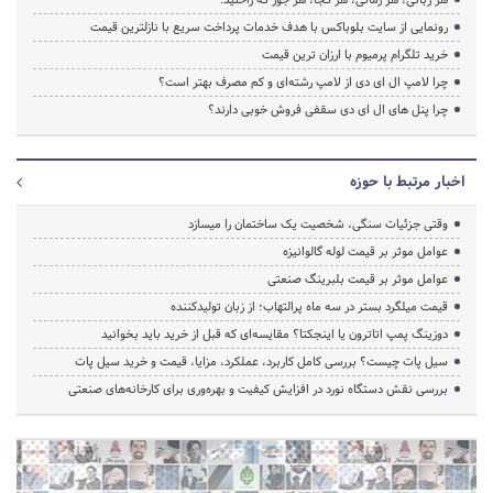
رونمایی از سایت بلوباکس با هدف خدمات پرداخت سریع با نازلترین قیمت
خرید تلگرام پرمیوم با ارزان ترین قیمت
چرا لامپ ال ای دی از لامپ رشته‌ای و کم مصرف بهتر است؟
چرا پنل های ال ای دی سقفی فروش خوبی دارند؟
اخبار مرتبط با حوزه
وقتی جزئیات سنگی، شخصیت یک ساختمان را میسازد
عوامل موثر بر قیمت لوله گالوانیزه
عوامل موثر بر قیمت بلبرینگ صنعتی
قیمت میلگرد بستر در سه ماه پرالتهاب؛ از زبان تولیدکننده
دوزینگ پمپ اتاترون یا اینجکتا؟ مقایسه‌ای که قبل از خرید باید بخوانید
سیل پات چیست؟ بررسی کامل کاربرد، عملکرد، مزایا، قیمت و خرید سیل پات
بررسی نقش دستگاه نورد در افزایش کیفیت و بهره‌وری برای کارخانه‌های صنعتی