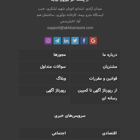
میدان آزادی، ابتدای اتوبان شهید لشکری، جنب
ایستگاه مترو بیمه، کارخانه نوآوری، ساختمان هم
آوا، اخباررسمی
support@akhbarrasmi.com
درباره ما
مجوزها
مشتریان
سوالات متداول
قوانین و مقررات
وبلاگ
از رپورتاژ آگهی تا کمپین
رپورتاژ آگهی
رسانه ای
سرویس‌های خبری
اقتصادی
اجتماعی