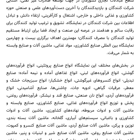
سطح مبادلات تجاری کشورمان در جهت توسعه صادرات غیر نفتی، آشنایی
شرکت کنندگان و بازدیدکنندگان با آخرین دست‌آوردهای علمی و صنعتی حوزه
کشاورزی و غذایی داخلی و خارجی، اشتغال و کارآفرینی، ارتقاء دانش و تبادل
اطلاعات بین شرکت کنندگان در نمایشگاه، تشویق و ترغیب تولید کنندگان برای
رقابت سالم و هدفمند در عرصه این صنعت و ایجاد فضا برای ارتباط مستقیم
تولید کنندگان با مصرف کنندگان؛ مهمترین اهداف برگزاری بیست و چهارمین
نمایشگاه بین المللی صنایع کشاورزی، مواد غذایی، ماشین آلات و صنایع وابسته
به شمار می‌رفت.
در بخش‌های مختلف این نمایشگاه انواع صنایع پروتئینی، انواع فرآورده‌های
گوشتی، انواع فرآورده‌های لبنی، انواع غذاهای آماده و نیمه آماده؛ صنایع
تبدیلی- انواع کنسروهای غیرگوشتی، انواع خشکبار؛ انواع سبزیجات خشک و
معطر، عرقیات گیاهی، ادویه جات، چاشنی‌ها، صنایع آشامیدنی، انواع
فرآورده‌های آردی، انواع نان صنعتی، صنایع قند و نیشکر، فرآورده‌های روغنی،
پخش و توزیع انواع فرآورده‌های غذایی، صنایع کشاورزی، صنایع وابسته و
ماشین آلات و ادوات مربوطه، نهاده‌های کشاورزی، ماشین آلات و ادوات
کشاورزی و باغبانی، سیستم‌های آبیاری، گلخانه، ماشین آلات بسته بندی،
توزین و پرکن، ماشین آلات صنایع آردی، ماشین آلات صنایع کنسرو و کمپوت،
ماشین آلات صنایع روغن، ماشین آلات صنایع شیر و لبنیات و پنیر، ماشین