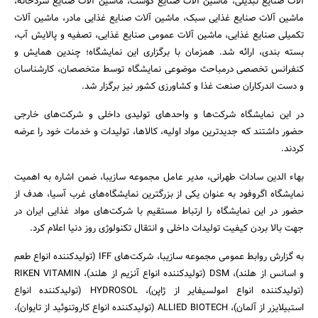
آلات صنایع تبدیلی، ماشین آلات صنایع گوشت، ماشین آلات صنایع سردخانه،
ماشین آلات صنایع غذایی سبک، ماشین آلات صنایع غذایی مادر، ماشین آلات
تکمیلی صنایع غذایی، ماشین آلات عمومی صنایع غذایی، تصفیه و پالایش آب،
بسته بندی، ارائه شد. همزمان با برگزاری این نمایشگاه؛ چندین همایش و
کنفرانس تخصصی درمباحث موضوعی نمایشگاه توسط متخصصان، کارشناسان
و دست اندرکاران صنعت غذا و کشاورزی کشور نیز برگزار شد.
در این نمایشگاه شرکت‌ها و واحدهای تولیدی داخلی و شرکت‌های خارجی
حضور داشتند که جدیدترین مواد اولیه، کالاها، تولیدات و خدمات خود را عرضه
کردند.
بهاء الدین سادات طهرانی، مدیر عامل مجموعه سازیبا، ضمن اشاره به اهمیت
نمایشگاه اگروفود به عنوان یکی از بزرگترین نمایشگاه‌های غرب آسیا، هدف از
حضور در این نمایشگاه را ارتباط مستقیم با شرکت‌های مواد غذایی ایران در
جهت بالا بردن کیفیت تولیدات داخلی و انتقال تکنولوژی روز دنیا اعلام کرد.
به گزارش روابط عمومی مجموعه سازیبا، شرکت‌های IFF (تولیدکننده انواع طعم
و اسانس از هلند)، DSM (تولیدکننده انواع آنزیم از هلند)، RIKEN VITAMIN
(تولیدکننده انواع امولسیفایر از ژاپن)، HYDROSOL (تولیدکننده انواع
استبیلایزر از آلمان)، ALLIED BIOTECH (تولیدکننده انواع کاروتنوئید از تایوان)،