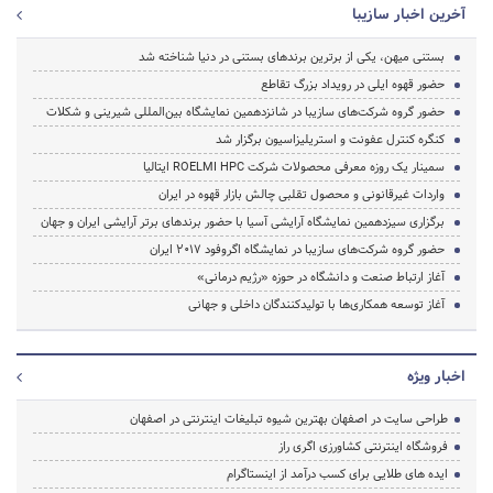
آخرین اخبار سازیبا
بستنی میهن، یکی از برترین برندهای بستنی در دنیا شناخته شد
حضور قهوه ایلی در رویداد بزرگ تقاطع
حضور گروه شرکت‌های سازیبا در شانزدهمین نمایشگاه بین‌المللی شیرینی و شکلات
کنگره کنترل عفونت و استریلیزاسیون برگزار شد
سمینار یک روزه معرفی محصولات شرکت ROELMI HPC ایتالیا
واردات غیرقانونی و محصول تقلبی چالش بازار قهوه در ایران
برگزاری سیزدهمین نمایشگاه آرایشی آسیا با حضور برندهای برتر آرایشی ایران و جهان
حضور گروه شرکت‌های سازیبا در نمایشگاه اگروفود ۲۰۱۷ ایران
آغاز ارتباط صنعت و دانشگاه در حوزه «رژیم درمانی»
آغاز توسعه همکاری‌ها با تولیدکنندگان داخلی و جهانی
اخبار ویژه
طراحی سایت در اصفهان بهترین شیوه تبلیغات اینترنتی در اصفهان
فروشگاه اینترنتی کشاورزی اگری راز
ایده های طلایی برای کسب درآمد از اینستاگرام