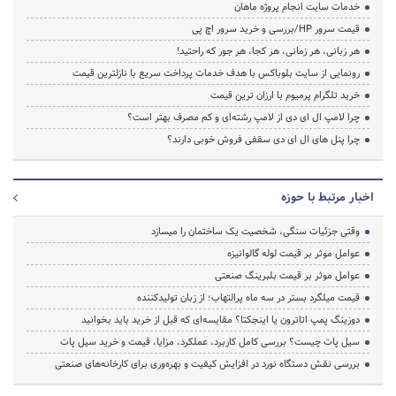
خدمات سایت انجام پروژه ماهان
قیمت سرور HP/بررسی و خرید سرور اچ پی
هر زبانی، هر زمانی، هر کجا، هر جور که راحتید!
رونمایی از سایت بلوباکس با هدف خدمات پرداخت سریع با نازلترین قیمت
خرید تلگرام پرمیوم با ارزان ترین قیمت
چرا لامپ ال ای دی از لامپ رشته‌ای و کم مصرف بهتر است؟
چرا پنل های ال ای دی سقفی فروش خوبی دارند؟
اخبار مرتبط با حوزه
وقتی جزئیات سنگی، شخصیت یک ساختمان را میسازد
عوامل موثر بر قیمت لوله گالوانیزه
عوامل موثر بر قیمت بلبرینگ صنعتی
قیمت میلگرد بستر در سه ماه پرالتهاب؛ از زبان تولیدکننده
دوزینگ پمپ اتاترون یا اینجکتا؟ مقایسه‌ای که قبل از خرید باید بخوانید
سیل پات چیست؟ بررسی کامل کاربرد، عملکرد، مزایا، قیمت و خرید سیل پات
بررسی نقش دستگاه نورد در افزایش کیفیت و بهره‌وری برای کارخانه‌های صنعتی