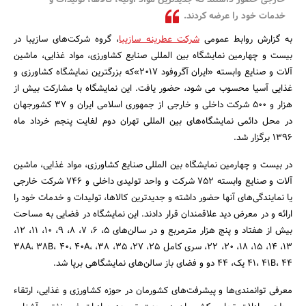
خارجی حضور داشتند که جدیدترین مواد اولیه، کالاها، تولیدات و
خدمات خود را عرضه کردند.
به گزارش روابط عمومی
شرکت عطرینه سازیبا
، گروه شرکت‌های سازیبا در
بیست و چهارمین نمایشگاه بین المللی صنایع کشاورزی، مواد غذایی، ماشین
آلات و صنایع وابسته «ایران آگروفود ۲۰۱۷»که بزرگترین نمایشگاه کشاورزی و
غذایی آسیا محسوب می شود، حضور یافت. این نمایشگاه با مشارکت بیش از
هزار و 500 شرکت داخلی و خارجی از جمهوری اسلامی ایران و ۳۷ کشورجهان
در محل دائمی نمایشگاه‌های بین المللی تهران دوم لغایت پنجم خرداد ماه
۱۳۹۶ برگزار شد.
در بیست و چهارمین نمایشگاه بین المللی صنایع کشاورزی، مواد غذایی، ماشین
آلات و صنایع وابسته ۷۵۲ شرکت و واحد تولیدی داخلی و ۷۴۶ شرکت خارجی
یا نمایندگی‌های آنها حضور داشته و جدیدترین کالاها، تولیدات و خدمات خود را
ارائه و در معرض دید علاقمندان قرار دادند. این نمایشگاه در فضایی به مساحت
بیش از هفتاد و پنج هزار مترمربع و در سالن‌های 5، 6، 7، 8، 9، 10، 11، 12،
13، 14، 15، 18، 20، 22، سری کامل 25، 27، 35، 38، 38A، 38B، 40، 40A،
41، 41B، 44 یک، 44 دو و فضای باز سالن‌های نمایشگاهی برپا شد.
جستجو
معرفی توانمندی‌ها و پیشرفت‌های کشورمان در حوزه کشاورزی و غذایی، ارتقاء