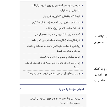
طراحی سایت در اصفهان بهترین شیوه تبلیغات
اینترنتی در اصفهان
فروشگاه اینترنتی کشاورزی اگری راز
ایده های طلایی برای کسب درآمد از اینستاگرام
خدمات سایت انجام پروژه ماهان
قیمت سرور HP/بررسی و خرید سرور اچ پی
توانند با
هر زبانی، هر زمانی، هر کجا، هر جور که راحتید!
های مخصوص
رونمایی از سایت بلوباکس با هدف خدمات پرداخت
سریع با نازلترین قیمت
خرید تلگرام پرمیوم با ارزان ترین قیمت
چرا لامپ ال ای دی از لامپ رشته‌ای و کم مصرف بهتر
است؟
 و با کمک
چرا پنل های ال ای دی سقفی فروش خوبی دارند؟
ی ساده شده‌ی آموزش
‌مندان به
اخبار مرتبط با حوزه
پراپ تریدینگ چیست و چرا بین تریدرهای ایرانی
محبوب شده است؟