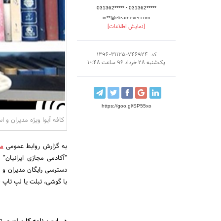
-
031362*****
031362*****
in**@elearnever.com
[نمایش اطلاعات]
کد: 13960311250746924
یک‌شنبه 28 خرداد 96 ساعت 10:48
https://goo.gl/SP55xo
کافه آیوا ویژه مدیران و اس
به گزارش روابط عمومی
مر
“آکادمی مجازی ایرانیان”
دسترسی رایگان مدیران و ف
با گوشی، تبلت یا لپ تاپ 