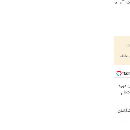
یت آن به
ت.
تخلف
ن دوره
‌نام
یشگامان