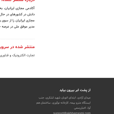
آکادمی مجازی ایرانیان، 
مجازی ایرانیان را از سوی 
مدیر موفق ملی در عرصه ج
منتشر شده در سروی
تجارت الکترونیک و فناوری
از پشت ابر بیرون بیاید
میدان آزادی، ابتدای اتوبان شهید لشکری، جنب
ایستگاه مترو بیمه، کارخانه نوآوری، ساختمان هم
آوا، اخباررسمی
support@akhbarrasmi.com