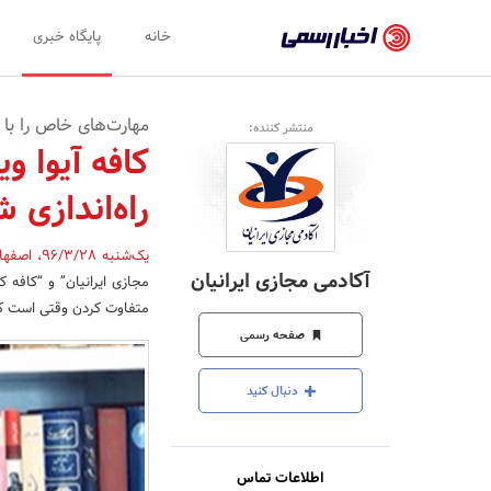
اخبار
خانه
پایگاه خبری
رسمی
-
مهارت‌های خاص را با 
منتشر کننده:
اخبار
کافه آیوا و
تایید
راه‌اندازی 
شده
شرکت‌ها،
یک‌شنبه 96/3/28
،
اصفها
آکادمی مجازی ایرانیان
مجازی ایرانیان” و “کافه 
سازمان‌ها
متفاوت کردن وقتی است که 
و
صفحه رسمی
روابط
دنبال کنید
عمومی‌ها
اطلاعات تماس