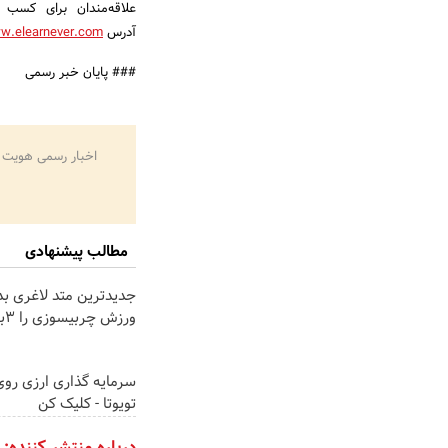
علاقه‌مندان برای کسب ا
آدرس
ww.elearnever.com
### پایان خبر رسمی
اخبار رسمی هویت 
مطالب پیشنهادی
جدیدترین متد لاغری بد
ورزش چربیسوزی را 3برابر می کند
سرمایه گذاری ارزی رو
تویوتا - کلیک کن
درباره منتشر کننده: