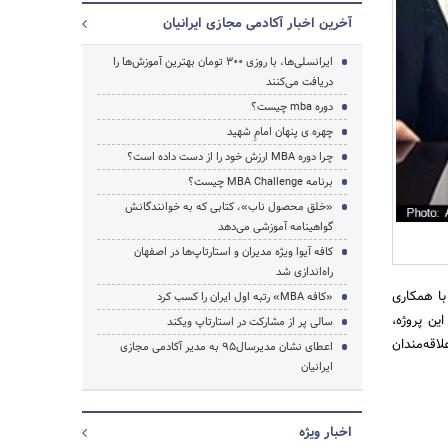
آخرین اخبار آکادمی مجازی ایرانیان
ایرانسلی‌ها، با روزی 300 تومان بهترین آموزش‌ها را
دریافت می‌کنند
دوره mba چیست؟
چهره ی پنهان امامِ شهید
چرا دوره MBA ارزش خود را از دست داده است؟
برنامه MBA Challenge چیست؟
«خلق محصول ناب»، کتابی که به خوانندگانش
گواهینامه آموزشی می‌دهد
کافه آیوا ویژه مدیران و استارتاپ‌ها در اصفهان
جستجو
راه‌اندازی شد
با همکاری
«کافه MBA» رتبه اول ایران را کسب کرد
ین پروژه،
سالی پر از مشارکت در استارتاپ ویکند
اقه‌مندان
اعطای نشان مدیرسال95 به مدیر آکادمی مجازی
ایرانیان
اخبار ویژه