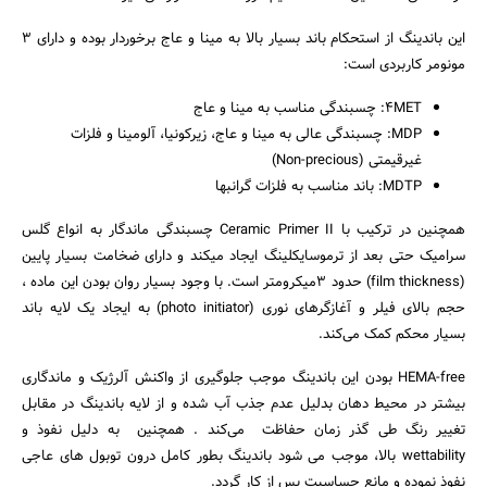
این باندینگ از استحکام باند بسیار بالا به مینا و عاج برخوردار بوده و دارای 3
مونومر کاربردی است:
۴MET: چسبندگی مناسب به مینا و عاج
MDP: چسبندگی عالی به مینا و عاج، زیرکونیا، آلومینا و فلزات
غیرقیمتی (Non-precious)
MDTP: باند مناسب به فلزات گرانبها
همچنین در ترکیب با Ceramic Primer II چسبندگی ماندگار به انواع گلس
سرامیک حتی بعد از ترموسایکلینگ ایجاد میکند و دارای ضخامت بسیار پایین
(film thickness) حدود ۳میکرومتر است. با وجود بسیار روان بودن این ماده ،
حجم بالای فیلر و آغازگرهای نوری (photo initiator) به ایجاد یک لایه باند
بسیار محکم کمک می‌کند.
HEMA-free بودن این باندینگ موجب جلوگیری از واکنش آلرژیک و ماندگاری
بیشتر در محیط دهان بدلیل عدم جذب آب شده و از لایه باندینگ در مقابل
تغییر رنگ طی گذر زمان حفاظت می‌کند . همچنین به دلیل نفوذ و
wettability بالا، موجب می شود باندینگ بطور کامل درون توبول های عاجی
نفوذ نموده و مانع حساسیت پس از کار گردد.