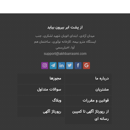
از پشت ابر بیرون بیاید
میدان آزادی، ابتدای اتوبان شهید لشکری، جنب
ایستگاه مترو بیمه، کارخانه نوآوری، ساختمان هم
آوا، اخباررسمی
support@akhbarrasmi.com
درباره ما
مجوزها
مشتریان
سوالات متداول
قوانین و مقررات
وبلاگ
از رپورتاژ آگهی تا کمپین
رپورتاژ آگهی
رسانه ای