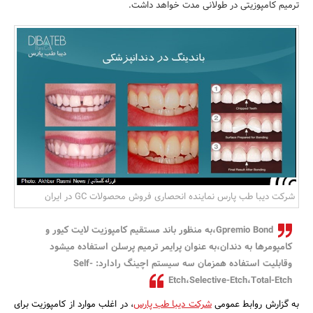
ترمیم کامپوزیتی در طولانی مدت خواهد داشت.
بانک، بیمه و سرمایه
مسکن و ساختمان
شرکت دیبا طب پارس نماینده انحصاری فروش محصولات GC در ایران
Gpremio Bond،به منظور باند مستقیم کامپوزیت لایت کیور و
کامپومرها به دندان،به عنوان پرایمر ترمیم پرسلن استفاده میشود
وقابلیت استفاده همزمان سه سیستم اچینگ رادارد: Self-
Etch،Selective-Etch،Total-Etch
به گزارش روابط عمومی
شرکت دیبا طب پارس
، در اغلب موارد از کامپوزیت برای