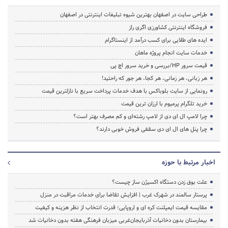
طراحی سایت در اصفهان بهترین شیوه تبلیغات اینترنتی در اصفهان
فروشگاه اینترنتی کشاورزی اگری راز
ایده های طلایی برای کسب درآمد از اینستاگرام
خدمات سایت انجام پروژه ماهان
قیمت سرور HP/بررسی و خرید سرور اچ پی
هر زبانی، هر زمانی، هر کجا، هر جور که راحتید!
رونمایی از سایت بلوباکس با هدف خدمات پرداخت سریع با نازلترین قیمت
خرید تلگرام پرمیوم با ارزان ترین قیمت
چرا لامپ ال ای دی از لامپ رشته‌ای و کم مصرف بهتر است؟
چرا پنل های ال ای دی سقفی فروش خوبی دارند؟
اخبار مرتبط با حوزه
علت بوق زدن دستگاه اکسیژن ساز چیست؟
پرستار سالمند در شهرک غرب | افزایش تقاضا برای خدمات مراقبت در منزل
مقایسه قیمت ایمپلنت کره ای و اروپایی؛ قدرت انتخاب از نظر هزینه و کیفیت
بیمارستان بدون دخانیات آذربایجان‌غربی میزبان فرهنگی هفته بدون دخانیات شد