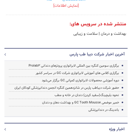
[نمایش اطلاعات]
منتشر شده در سرویس های:
بهداشت و درمان
|
سلامت و زیبایی
آخرین اخبار شرکت دیبا طب پارس
برگزاری سومین کنگره بین المللی لابراتواری پروتزهای دندانی Prolab3
برگزاری کلاس های آموزشی لابراتواری شرکت GC در سراسر کشور
دوره آموزشی محصولات لابراتواری کمپانی GC برگزار می‌شود
حضور شرکت دیباطب پارس در شانزدهمین کنگره انجمن دندانپزشکی کودکان ایران
نحوه بلیچینگ(سفید کردن) دندان در خانه و مطب
خمیر موضعی GC Tooth Mousse و بهداشت دهان و دندان
باندینگ در دندانپزشکی
اخبار ویژه