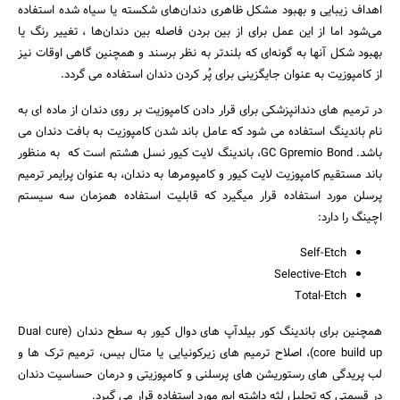
اهداف زیبایی و بهبود مشکل ظاهری دندان‌های شکسته یا سیاه شده استفاده
می‌شود اما از این عمل برای از بین بردن فاصله بین دندان‌ها ، تغییر رنگ یا
بهبود شکل آنها به گونه‌ای که بلندتر به نظر برسند و همچنین گاهی اوقات نیز
از کامپوزیت به عنوان جایگزینی برای پُر کردن دندان استفاده می گردد.
در ترمیم های دندانپزشکی برای قرار دادن کامپوزیت بر روی دندان از ماده ای به
نام باندینگ استفاده می شود که عامل باند شدن کامپوزیت به بافت دندان می
باشد. GC Gpremio Bond، باندینگ لایت کیور نسل هشتم است که به منظور
باند مستقیم کامپوزیت لایت کیور و کامپومرها به دندان، به عنوان پرایمر ترمیم
پرسلن مورد استفاده قرار میگیرد که قابلیت استفاده همزمان سه سیستم
اچینگ را دارد:
Self-Etch
Selective-Etch
جستجو
Total-Etch
همچنین برای باندینگ کور بیلدآپ های دوال کیور به سطح دندان (Dual cure
core build up)، اصلاح ترمیم های زیرکونیایی یا متال بیس، ترمیم ترک ها و
لب پریدگی های رستوریشن های پرسلنی و کامپوزیتی و درمان حساسیت دندان
در قسمتی که تحلیل لثه داشته ایم مورد استفاده قرار می گیرد.