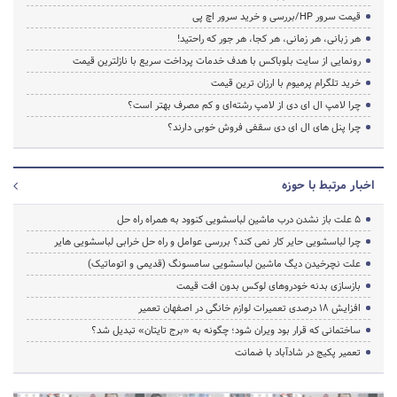
قیمت سرور HP/بررسی و خرید سرور اچ پی
هر زبانی، هر زمانی، هر کجا، هر جور که راحتید!
رونمایی از سایت بلوباکس با هدف خدمات پرداخت سریع با نازلترین قیمت
خرید تلگرام پرمیوم با ارزان ترین قیمت
چرا لامپ ال ای دی از لامپ رشته‌ای و کم مصرف بهتر است؟
چرا پنل های ال ای دی سقفی فروش خوبی دارند؟
اخبار مرتبط با حوزه
5 علت باز نشدن درب ماشین لباسشویی کنوود به همراه راه حل
چرا لباسشویی حایر کار نمی کند؟ بررسی عوامل و راه حل خرابی لباسشویی هایر
علت نچرخیدن دیگ ماشین لباسشویی سامسونگ (قدیمی و اتوماتیک)
بازسازی بدنه خودروهای لوکس بدون افت قیمت
افزایش ۱۸ درصدی تعمیرات لوازم خانگی در اصفهان تعمیر
ساختمانی که قرار بود ویران شود؛ چگونه به «برج تایتان» تبدیل شد؟
تعمیر پکیج در شادآباد با ضمانت