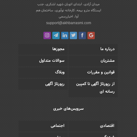
میدان آزادی، ابتدای اتوبان شهید لشکری، جنب
ایستگاه مترو بیمه، کارخانه نوآوری، ساختمان هم
آوا، اخباررسمی
support@akhbarrasmi.com
درباره ما
مجوزها
مشتریان
سوالات متداول
قوانین و مقررات
وبلاگ
از رپورتاژ آگهی تا کمپین
رپورتاژ آگهی
رسانه ای
سرویس‌های خبری
اقتصادی
اجتماعی